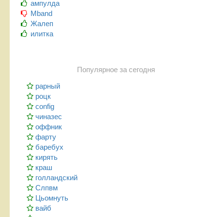
ампулда
Mband
Жалеп
илитка
Популярное за сегодня
рарный
роцк
config
чиназес
оффник
фарту
баребух
кирять
краш
голландский
Слпвм
Цьомнуть
вайб