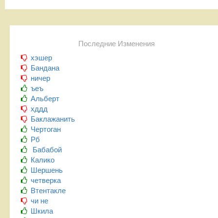
Последние Изменения
хэшер
Бандана
ничер
ъеъ
Альберт
хддд
Баклажанить
Чертоган
Рб
Бабабой
Калико
Шершень
четверка
Втентакле
чи не
Шкила