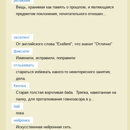
реликвия
Вещь, хранимая как память о прошлом, и являющаяся 
предметом поклонения, почитательного отношен...
экселент
От английского слова "Exellent", что значит "Отлично" 
фиксили
Изменили, исправили, поправили 
отлынивать
стараться избежать какого-то неинтересного занятия, 
дела.  
Квочка
Старая толстая ворчливая баба.  Тряпка, намотанная на 
палку, для проталкивания говнозасора в у...
бай
пока 
нейронка
Искусственная нейронная сеть. 