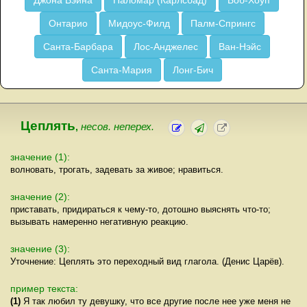
Джона Вэйна
Паломар (Карлсбад)
Боб-Хоуп
Онтарио
Мидоус-Филд
Палм-Спрингс
Санта-Барбара
Лос-Анджелес
Ван-Нэйс
Санта-Мария
Лонг-Бич
Цеплять
,
несов. неперех.
значение (1):
волновать, трогать, задевать за живое; нравиться.
значение (2):
приставать, придираться к чему-то, дотошно выяснять что-то;
вызывать намеренно негативную реакцию.
значение (3):
Уточнение: Цеплять это переходный вид глагола. (Денис Царёв).
пример текста:
(1)
Я так любил ту девушку, что все другие после нее уже меня не