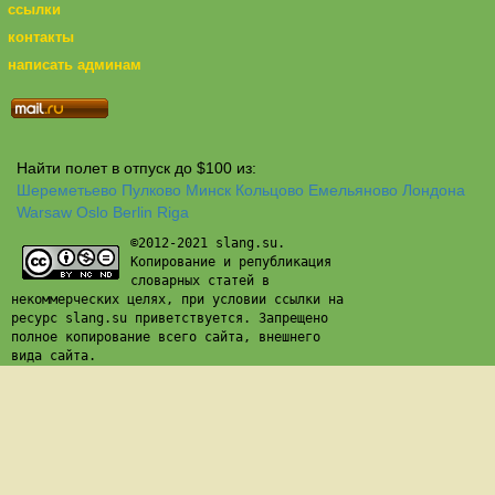
ссылки
контакты
написать админам
Найти полет в отпуск до $100 из:
Шереметьево
Пулково
Минск
Кольцово
Емельяново
Лондона
Warsaw
Oslo
Berlin
Riga
©2012-2021 slang.su.
Копирование и републикация
словарных статей в
некоммерческих целях, при условии ссылки на
ресурс slang.su приветствуется. Запрещено
полное копирование всего сайта, внешнего
вида сайта.