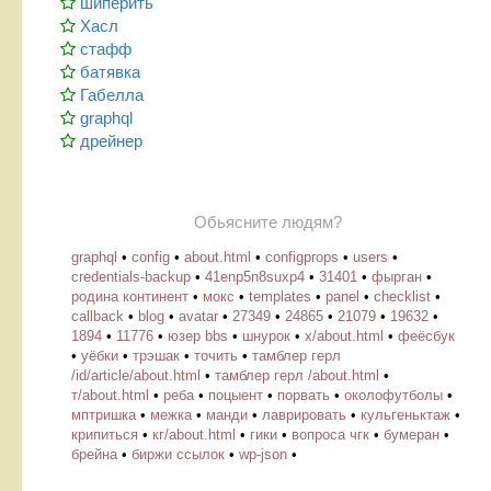
шиперить
Хасл
стафф
батявка
Габелла
graphql
дрейнер
Обьясните людям?
graphql
•
config
•
about.html
•
configprops
•
users
•
credentials-backup
•
41enp5n8suxp4
•
31401
•
фырган
•
родина континент
•
мокс
•
templates
•
panel
•
checklist
•
callback
•
blog
•
avatar
•
27349
•
24865
•
21079
•
19632
•
1894
•
11776
•
юзер bbs
•
шнурок
•
х/about.html
•
феёсбук
•
уёбки
•
трэшак
•
точить
•
тамблер герл
/id/article/about.html
•
тамблер герл /about.html
•
т/about.html
•
реба
•
поцыент
•
порвать
•
околофутболы
•
мптришка
•
межка
•
манди
•
лаврировать
•
кульгеньктаж
•
крипиться
•
кг/about.html
•
гики
•
вопроса чгк
•
бумеран
•
брейна
•
биржи ссылок
•
wp-json
•