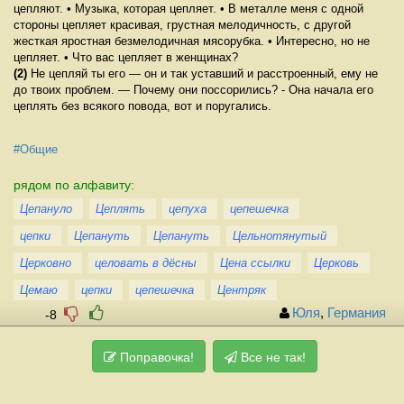
цепляют. • Музыка, которая цепляет. • В металле меня с одной
стороны цепляет красивая, грустная мелодичность, с другой
жесткая яростная безмелодичная мясорубка. • Интересно, но не
цепляет. • Что вас цепляет в женщинах?
(2)
Не цепляй ты его — он и так уставший и расстроенный, ему не
до твоих проблем. — Почему они поссорились? - Она начала его
цеплять без всякого повода, вот и поругались.
#Общие
рядом по алфавиту:
Цепануло
Цеплять
цепуха
цепешечка
цепки
Цепануть
Цепануть
Цельнотянутый
Церковно
целовать в дёсны
Цена ссылки
Церковь
Цемаю
цепки
цепешечка
Центряк
Юля
,
Германия
-8
Поправочка!
Все не так!