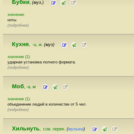
Бубки
(муз.)
,
значение:
ноты.
(подробнее)
Кухня
-и, ж.
(муз)
,
значение (1):
ударная установка полного формата.
(подробнее)
Моб
-а, м
,
значение (1):
объединение людей в количестве от 5 чел.
(подробнее)
Хильнуть
сов. перех.
(
музыка
)
,