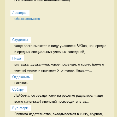
(желательное или нежелательное)

Лошидзэ
обзывательство
Студенты
чаще всего имеются в виду учащиеся ВУЗов, но нередко 
и средних специальных учебных заведений, ...
Няша
милашка, душка —ласковое прозвище, о ком-то (реже о 
чем-то) милом и приятном Уточнение: Няша —...
Отдрючить
наказать 
Cубару
Лайбочка, со звездочками на решетке радиатора, чаще 
всего синенькая! японский производитель ав...
Бул-Марк
Реклама издательства, вкладываемая в книгу, журнал, 