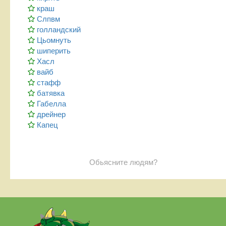
краш
Слпвм
голландский
Цьомнуть
шиперить
Хасл
вайб
стафф
батявка
Габелла
дрейнер
Капец
Обьясните людям?