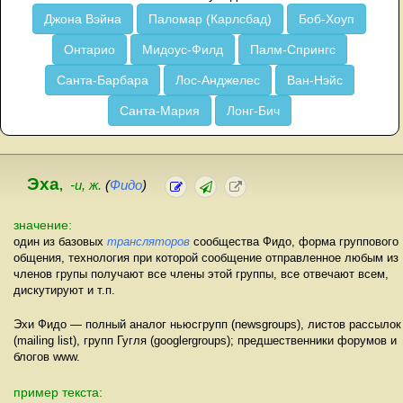
Джона Вэйна
Паломар (Карлсбад)
Боб-Хоуп
Онтарио
Мидоус-Филд
Палм-Спрингс
Санта-Барбара
Лос-Анджелес
Ван-Нэйс
Санта-Мария
Лонг-Бич
Эха
,
-и, ж.
(
Фидо
)
значение:
один из базовых
трансляторов
сообщества Фидо, форма группового
общения, технология при которой сообщение отправленное любым из
членов групы получают все члены этой группы, все отвечают всем,
дискутируют и т.п.
Эхи Фидо — полный аналог ньюсгрупп (newsgroups), листов рассылок
(mailing list), групп Гугля (googlergroups); предшественники форумов и
блогов www.
пример текста: