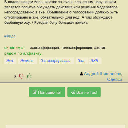
В подавляющем большинстве эх очень серьезным нарушением
является попытка обсуждать действия или решения модератора
непосредственно в эхе. Объявление о голосовании должно быть
опубликовано в эхе, обязательной для нод. А там обсyждают
бекбоннyю эхy, / Котоpая бонy большая помеха.
#Фидо
синонимы:
эхоконференция, телеконференция, эхотаг.
рядом по алфавиту:
Эха
Эхомос
Эхоконференция
Эха
ЭХБ
Андрей Шишлонов
,
3
Одесса
Поправочка!
Все не так!