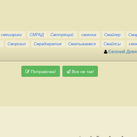
смешарики
СМРАД
Смотрящий
смачник
Смайлер
Сма
Сморозил
Смрадократия
Сматываемся
Смайлсы
смо
Евгений Девя
Поправочка!
Все не так!