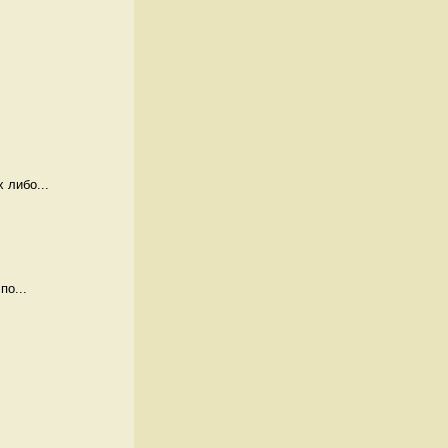
 либо...
по...