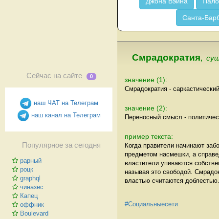
Джона Вэйна
Пало
Санта-Бар
Смрадократия
,
сущ
Сейчас на сайте
0
значение (1):
Смрадократия - саркастически
наш ЧАТ на Телеграм
значение (2):
наш канал на Телеграм
Переносный смысл - политичес
пример текста:
Популярное за сегодня
Когда правители начинают забо
предметом насмешки, а справед
рарный
властители упиваются собстве
роцк
называя это свободой. Смрадок
graphql
властью считаются доблестью
чиназес
Капец
#Социальныесети
оффник
Boulevard