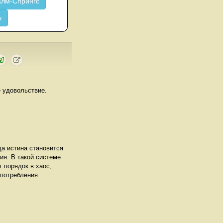
лм-Спрингс
ч
ё удовольствие.
да истина становится
ия. В такой системе
 порядок в хаос,
употребления