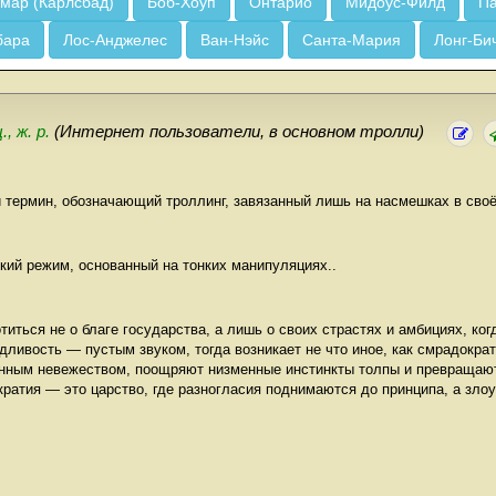
мар (Карлсбад)
Боб-Хоуп
Онтарио
Мидоус-Филд
Па
бара
Лос-Анджелес
Ван-Нэйс
Санта-Мария
Лонг-Би
., ж. р.
(Интернет пользователи, в основном тролли)
й термин, обозначающий троллинг, завязанный лишь на насмешках в сво
кий режим, основанный на тонких манипуляциях..
титься не о благе государства, а лишь о своих страстях и амбициях, ког
ливость — пустым звуком, тогда возникает не что иное, как смрадократ
нным невежеством, поощряют низменные инстинкты толпы и превращают
ратия — это царство, где разногласия поднимаются до принципа, а зло
.