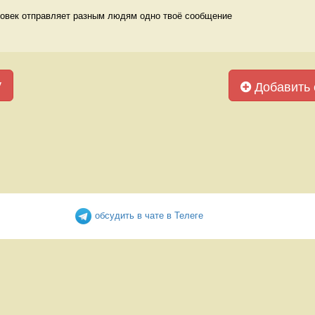
ловек отправляет разным людям одно твоё сообщение 
у
Добавить 
обсудить в чате в Телеге