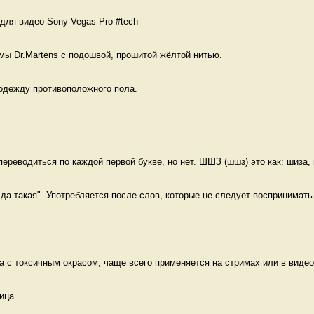
для видео Sony Vegas Pro #tech 
мы Dr.Martens с подошвой, прошитой жёлтой нитью. 
одежду противоположного пола.  
реводиться по каждой первой букве, но нет. ШШЗ (шшз) это как: шиза, 
"да такая". Употребляется после слов, которые не следует воспринимать 
да с токсичным окрасом, чаще всего применяется на стримах или в видео
ица 