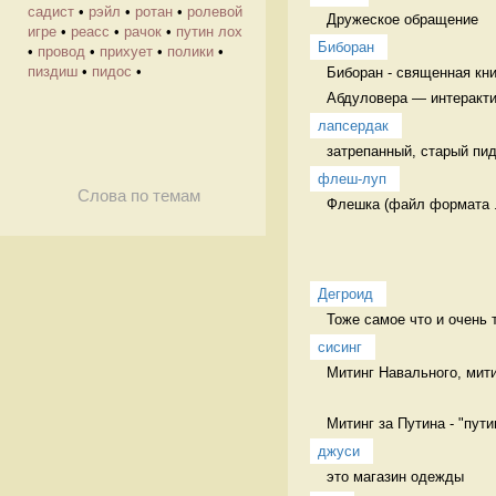
садист
•
рэйл
•
ротан
•
ролевой
Дружеское обращение  
игре
•
реасс
•
рачок
•
путин лох
Биборан
•
провод
•
прихует
•
полики
•
пиздиш
•
пидос
•
Биборан - священная кни
Абдуловера — интеракти
лапсердак
затрепанный, старый пид
флеш-луп
Слова по темам
Флешка (файл формата .
Дегроид
Тоже самое что и очень 
сисинг
Митинг Навального, мити
Митинг за Путина - "путин
джуси
это магазин одежды  