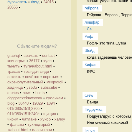
значит улучшить какой-т
буракозить
•
блэд
•
24015
•
20655
•
гейропа
Гейропа - Европа , Терр
лошфар
Ла...
Рофл
Рофл- это типа шутка 
Обьясните людям?
Шейд
graphql
•
врамать
•
contact
•
когда задеваешь человек
кпиногрыз
•
36177
•
хуеп
•
Кифас
тынуть
•
тугач/about.html
•
КФС 
трэшак
•
трынди-тынди
•
сексить
•
почётно
•
пороться
•
охренопутительный
•
микрухой
•
жадница
•
ys63u
•
subscribe
•
stories
•
news
•
hosts
•
Crew
dqgqoecxckuwptxov
•
cусликам
•
Банда 
blog
•
38440
•
19029
•
1894
•
011ѓ080ѕ151ђ270ё
•
Пидружка
011ѓ080ѕ151ђ240ё
•
щищин
•
Подруга/друг, с которым 
чирим
•
чатлане
•
хуйсо
•
халоу
Или угарный знакомый
•
фанаты
•
тухлодырый
•
т/about.html
•
слапи-тапи
•
Гипси