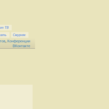
рт ТВ
кать
Смурняк
тов
,
Конференции
ВКонтакте