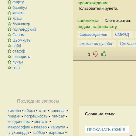
фарту
происхождение:
баребух
Пользователи рунета.
кирять
краш
синонимы:
Клептократия.
Букмакер
рядом по алфавиту:
голландский
Смрадократия
СМРАД
Слпвм
Цьомнуть
смокин ро оусиби
Смочина
вайб
стафф
1
шиперить
пукан
ггвп
Последние запросы
химера
•
тёска
•
стат
•
спецназ
•
Слова на тему:
предки
•
погрешность
•
пемсат
•
мондавошка
•
моггать
•
макрософак
•
клевер
•
каблуха
•
ПРОКАЧАТЬ СКИЛЛ
глухопердя
•
габбер
•
варежка
•