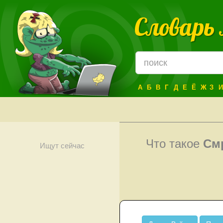
Словарь
А
Б
В
Г
Д
Е
Ё
Ж
З
И
Что такое
См
Ищут сейчас