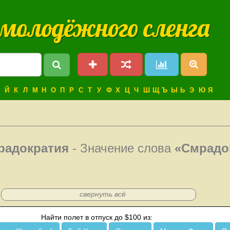
 молодёжного сленга
Й
К
Л
М
Н
О
П
Р
С
Т
У
Ф
Х
Ц
Ч
Ш
Щ
Ъ
Ы
Ь
Э
Ю
Я
радократия
- Значение слова
«Смрадо
свернуть всё
Найти полет в отпуск до $100 из: