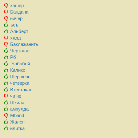
хэшер
Бандана
ничер
ъеъ
Альберт
хддд
Баклажанить
Чертоган
Рб
Бабабой
Калико
Шершень
четверка
Втентакле
чи не
Шкила
ампулда
Mband
Жалеп
илитка