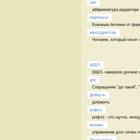
свп
аббревиатура редактора 
мартинсы
Кожаные ботинки от фир
кроссдрессер
Человек, который носит 
ШШЗ
ШШЗ- наверное должно пе
дтк
Сокращение "да такой", 
Добнуть
добавить 
рофлз
рофлз - это шутка, иног
мьюинг
упражнение для сигмы л
Перешлюха