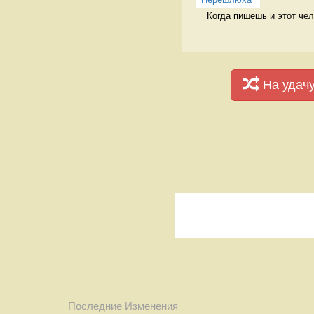
Когда пишешь и этот че
На удач
Последние Изменения