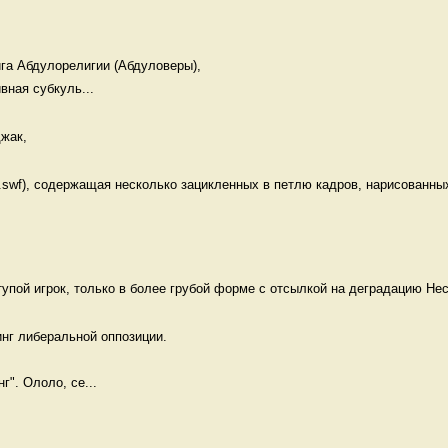
га Абдулорелигии (Абдуловеры), 

вная субкуль...
жак, 
swf), содержащая несколько зацикленных в петлю кадров, нарисованных
тупой игрок, только в более грубой форме с отсылкой на деградацию Нес
нг либеральной оппозиции.

г". Ололо, се...