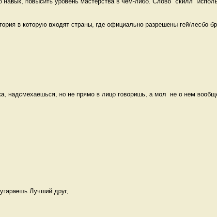
о навык, повысить уровень мастерства в чём-либо. Слово "скилл" исполь
итория в которую входят страны, где официально разрешены гей/лесбо бра
а, надсмехаешься, но не прямо в лицо говоришь, а мол  не о нем вообще
угараешь Лучший друг,   
