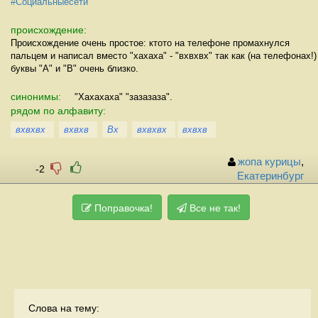
#Социальныесети
происхождение:
Происхождение очень простое: ктото на телефоне промахнулся
пальцем и написал вместо "хахаха" - "вхвхвх" так как (на телефонах!)
буквы "А" и "В" очень близко.
синонимы:
"Хахахаха" "зазазаза".
рядом по алфавиту:
вхвхвх
вхвхв
Вх
вхвхвх
вхвхв
жопа курицы
,
-2
Екатеринбург
Поправочка!
Все не так!
Слова на тему: