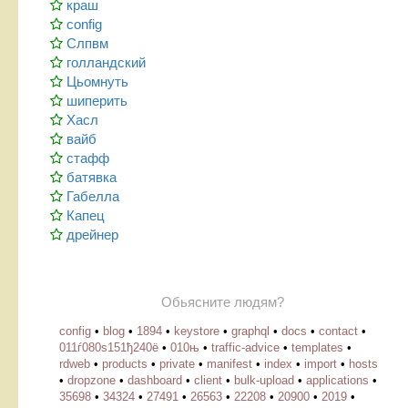
краш
config
Слпвм
голландский
Цьомнуть
шиперить
Хасл
вайб
стафф
батявка
Габелла
Капец
дрейнер
Обьясните людям?
config
•
blog
•
1894
•
keystore
•
graphql
•
docs
•
contact
•
011ѓ080ѕ151ђ240ё
•
010њ
•
traffic-advice
•
templates
•
rdweb
•
products
•
private
•
manifest
•
index
•
import
•
hosts
•
dropzone
•
dashboard
•
client
•
bulk-upload
•
applications
•
35698
•
34324
•
27491
•
26563
•
22208
•
20900
•
2019
•