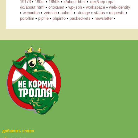
19173
•
190њ
•
18505
•
х/about.html
•
тамблер герл
/id/about.html
•
опохмел
•
wp-json
•
workspace
•
web-identity
•
webauthn
•
version
•
submit
•
storage
•
status
•
requests
•
poroflim
•
pipfile
•
phpinfo
•
packed-refs
•
newsletter
•
добавить слово