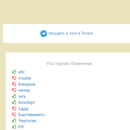
обсудить в чате в Телеге
Последние Изменения
абг
хэшер
Бандана
ничер
ъеъ
Альберт
хддд
Баклажанить
Чертоган
Рб