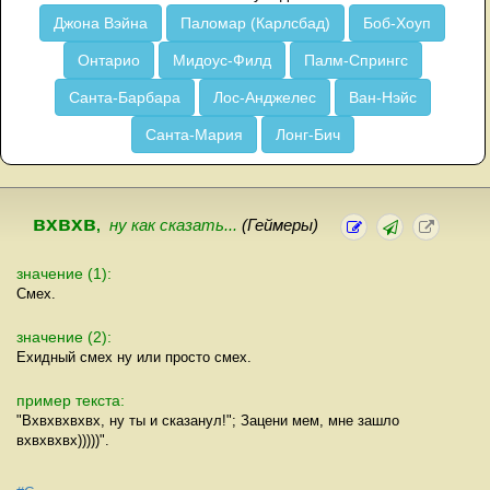
Джона Вэйна
Паломар (Карлсбад)
Боб-Хоуп
Онтарио
Мидоус-Филд
Палм-Спрингс
Санта-Барбара
Лос-Анджелес
Ван-Нэйс
Санта-Мария
Лонг-Бич
вхвхв
,
ну как сказать...
(Геймеры)
значение (1):
Смех.
значение (2):
Ехидный смех ну или просто смех.
пример текста:
"Вхвхвхвхвх, ну ты и сказанул!"; Зацени мем, мне зашло
вхвхвхвх)))))".