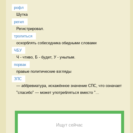
рофл
Шутка 
регил
Регистрировал. 
тролиться
оскорблять собеседника обидными словами 
ЧБУ
Ч - чтиво, Б - будет, У - унылым. 
порвак
правые политические взгляды 
ЗПС
— аббревиатура, искажëнное значение СПС, что означает 
"спасибо" — может употребляться вместо "...
Ищут сейчас