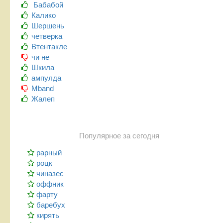
Бабабой
Калико
Шершень
четверка
Втентакле
чи не
Шкила
ампулда
Mband
Жалеп
Популярное за сегодня
рарный
роцк
чиназес
оффник
фарту
баребух
кирять