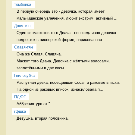
томбойка
В первую очередь это - девочка, которая имеет 
мальчишеские увлечения, любит экстрим, активный ...
Двач-тян
Один из маскотов того Двача - непоседливая девочка-
подросток в пионерской форме, нарисованная ...
Славя-тян
Она же Славя, Славяна.

Маскот того Двача. Девочка с жёлтыми волосами, 
заплетёнными в две косы...
Гнилозубка
Распутная девка, посещавшая Сосач и раковые вписки. 
На одной из раковых вписок, изнасиловала п...
ПДЮГ
Аббревиатура от "
гфшка
Девушка, вторая половинка.  