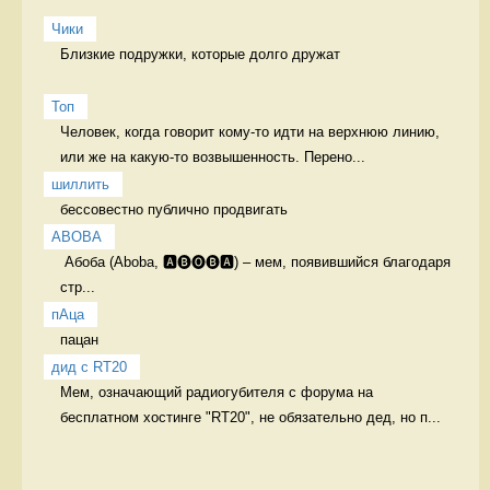
Чики
Близкие подружки, которые долго дружат

Топ
Человек, когда говорит кому-то идти на верхнюю линию, 
или же на какую-то возвышенность. Перено...
шиллить
бессовестно публично продвигать 
ABOBA
 Абоба (Aboba, 🅰🅑🅞🅑🅰) – мем, появившийся благодаря 
стр...
пАца
пацан 
дид с RT20
Мем, означающий радиогубителя с форума на 
бесплатном хостинге "RT20", не обязательно дед, но п...