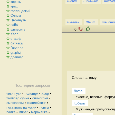
Шейт
Шейминг
шейке
кирять
краш
голландский
Слпвм
Цьомнуть
Шеллак
Шейт
шейпши
вайб
0
шиперить
Хасл
стафф
батявка
Габелла
graphql
дрейнер
Слова на тему:
Последние запросы
Лафа
чики-пуки
•
челендж
•
хаер
•
счастье, везение, форту
тамблер сучка
•
спиногрыз
•
смешарики
•
сканлейтинг
•
Кобель
поставить на косяк
•
понты
•
Мужчина,не пропускающи
палка
•
мпрег
•
марахайка
•