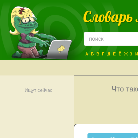
Словарь
А
Б
В
Г
Д
Е
Ё
Ж
З
И
Что та
Ищут сейчас