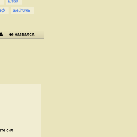
Шейд
еф
шейпить
не назвался.
ете сил