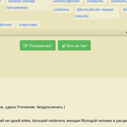
р
шейкер шейкер
шейпшифтинг
шеймить
шейпить
патимейкер
шейдить
Шестьдесят первая
Ш
секунда
фтинг
шери-нари
Поправочка!
Все не так!
на, удача Уточнение: бездельничать (
й ни одной юбки, большой любитель женщин Молодой человек в расцв