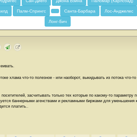
Родригес
Сан-Диего
Джона Вэйна
Паломар (Карлсбад)
Филд
Палм-Спрингс
Санта-Барбара
Лос-Анджелес
Лонг-Бич
сеивать.
токе хлама что-то полезное - или наоборот, выкидывать из потока что-то
посетителей, засчитывать только тех которые по какому-то параметру п
ьзуется баннерными агенствами и рекламными биржами для уменьшения 
дется платить..