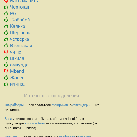
Баклажанить
Чертоган
Рб
Бабабой
Калико
Шершень
четверка
Втентакле
чи не
Шкила
ампулда
Mband
Жалеп
илитка
Интересные определения:
Фикрайтеры
— это создатели
фанфиков
, а
фикридеры
— их
читатели.
Батл
у хиппи означает бутылка (от англ. bottle), а в
субкультуре
хип-хоп
батл
— соревнование, состязание (от
англ. battle — битва).
Трюкеры
— обобщённое название
трейсеров
(
паркура
),