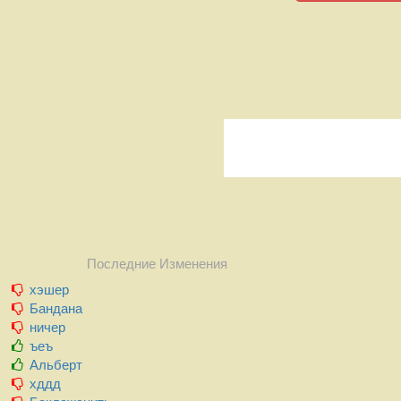
Последние Изменения
хэшер
Бандана
ничер
ъеъ
Альберт
хддд