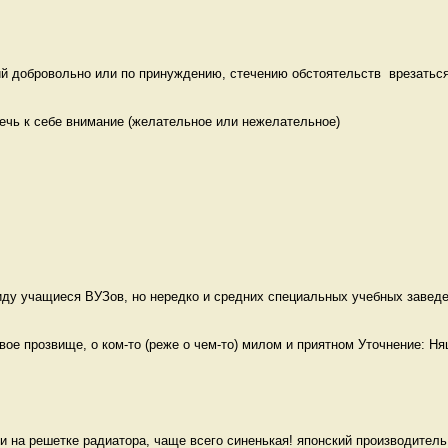
й добровольно или по принуждению, стечению обстоятельств  врезаться,
ечь к себе внимание (желательное или нежелательное)

ду учащиеся ВУЗов, но нередко и средних специальных учебных заведен
е прозвище, о ком-то (реже о чем-то) милом и приятном Уточнение: Ня
и на решетке радиатора, чаще всего синенькая! японский производитель 