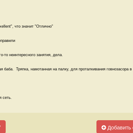
ellent", что значит "Отлично" 
оправили 
о-то неинтересного занятия, дела.  
я баба.  Тряпка, намотанная на палку, для проталкивания говнозасора в у
 сеть. 
у
Добавить 