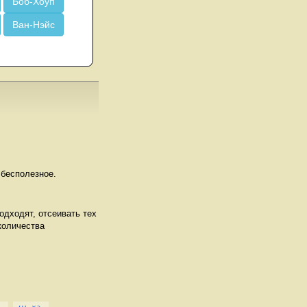
Боб-Хоуп
Ван-Нэйс
 бесполезное.
одходят, отсеивать тех
количества