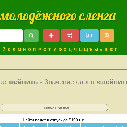
 молодёжного сленга
Й
К
Л
М
Н
О
П
Р
С
Т
У
Ф
Х
Ц
Ч
Ш
Щ
Ъ
Ы
Ь
Э
Ю
Я
кое
шейпить
- Значение слова
«шейпит
свернуть всё
Найти полет в отпуск до $100 из: