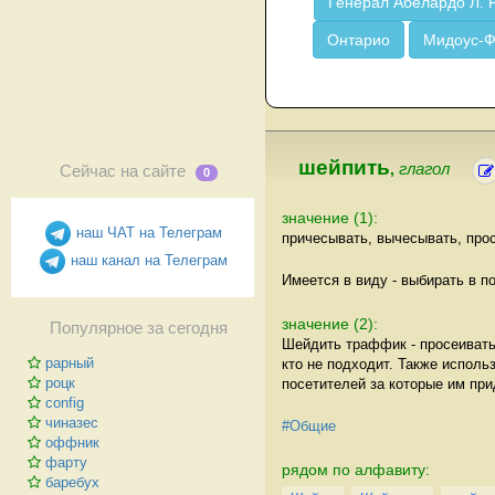
Генерал Абелардо Л. 
Онтарио
Мидоус-
шейпить
,
глагол
Сейчас на сайте
0
значение (1):
наш ЧАТ на Телеграм
причесывать, вычесывать, про
наш канал на Телеграм
Имеется в виду - выбирать в по
значение (2):
Популярное за сегодня
Шейдить траффик - просеивать 
рарный
кто не подходит. Также испол
роцк
посетителей за которые им при
config
чиназес
#Общие
оффник
фарту
рядом по алфавиту:
баребух