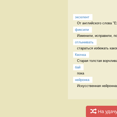
экселент
От английского слова "Ex
фиксили
Изменили, исправили, п
отлынивать
стараться избежать каког
Квочка
Старая толстая ворчлива
бай
пока 
нейронка
Искусственная нейронная
На удач