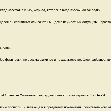
кладываемая в книгу, журнал, каталог в виде красочной закладки. 
еся в непонятных или понятных , даже неуместных ситуациях.  просто к
авилось 
е физически, но весьма активное и по характеру весёлое, забавное, шк
obal Offensive Уточнение: Геймер, человек который играет в Counter-St...
ять о прошлом, и являющаяся предметом поклонения, почитательного от