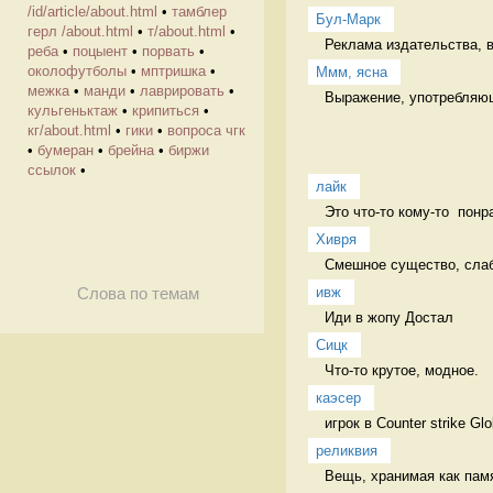
/id/article/about.html
•
тамблер
Бул-Марк
герл /about.html
•
т/about.html
•
Реклама издательства, в
реба
•
поцыент
•
порвать
•
околофутболы
•
мптришка
•
Ммм, ясна
межка
•
манди
•
лаврировать
•
Выражение, употребляюще
кульгеньктаж
•
крипиться
•
кг/about.html
•
гики
•
вопроса чгк
•
бумеран
•
брейна
•
биржи
ссылок
•
лайк
Это что-то кому-то  понр
Хивря
Смешное существо, слабо
ивж
Слова по темам
Иди в жопу Достал
Сицк
Что-то крутое, модное.  
каэсер
игрок в Counter strike Gl
реликвия
Вещь, хранимая как пам