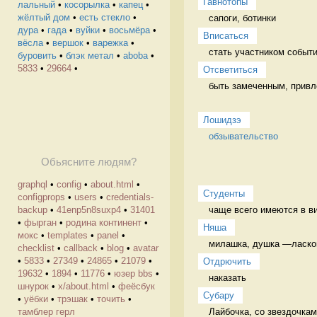
Гавнотопы
лальный
•
косорылка
•
капец
•
жёлтый дом
•
есть стекло
•
сапоги, ботинки 
дура
•
гада
•
вуйки
•
восьмёра
•
Вписаться
вёсла
•
вершок
•
варежка
•
стать участником событи
буровить
•
блэк метал
•
aboba
•
5833
•
29664
•
Отсветиться
быть замеченным, привл
Лошидзэ
обзывательство
Обьясните людям?
graphql
•
config
•
about.html
•
Студенты
configprops
•
users
•
credentials-
чаще всего имеются в ви
backup
•
41enp5n8suxp4
•
31401
•
фырган
•
родина континент
•
Няша
мокс
•
templates
•
panel
•
милашка, душка —ласково
checklist
•
callback
•
blog
•
avatar
•
5833
•
27349
•
24865
•
21079
•
Отдрючить
19632
•
1894
•
11776
•
юзер bbs
•
наказать 
шнурок
•
х/about.html
•
феёсбук
Cубару
•
уёбки
•
трэшак
•
точить
•
Лайбочка, со звездочкам
тамблер герл