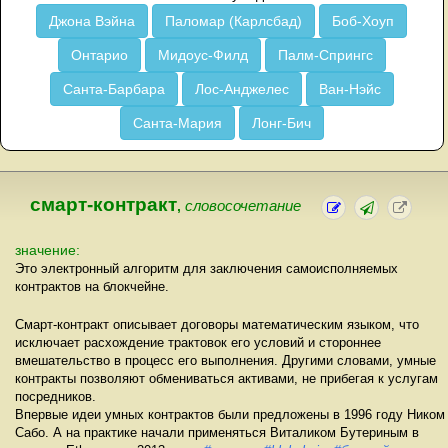
Джона Вэйна
Паломар (Карлсбад)
Боб-Хоуп
Онтарио
Мидоус-Филд
Палм-Спрингс
Санта-Барбара
Лос-Анджелес
Ван-Нэйс
Санта-Мария
Лонг-Бич
смарт-контракт
,
словосочетание
значение:
Это электронный алгоритм для заключения самоисполняемых
контрактов на блокчейне.
Смарт-контракт описывает договоры математическим языком, что
исключает расхождение трактовок его условий и стороннее
вмешательство в процесс его выполнения. Другими словами, умные
контракты позволяют обмениваться активами, не прибегая к услугам
посредников.
Впервые идеи умных контрактов были предложены в 1996 году Ником
Сабо. А на практике начали применяться Виталиком Бутериным в