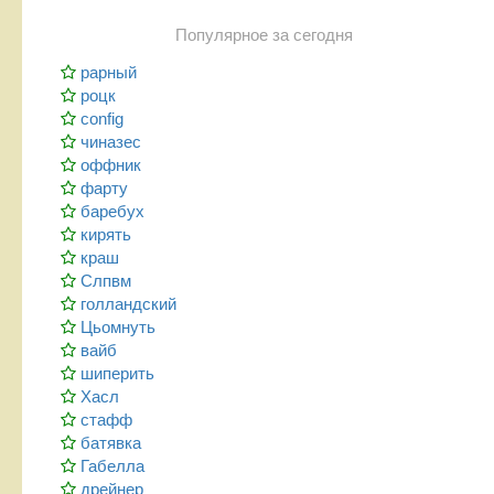
Популярное за сегодня
рарный
роцк
config
чиназес
оффник
фарту
баребух
кирять
краш
Слпвм
голландский
Цьомнуть
вайб
шиперить
Хасл
стафф
батявка
Габелла
дрейнер