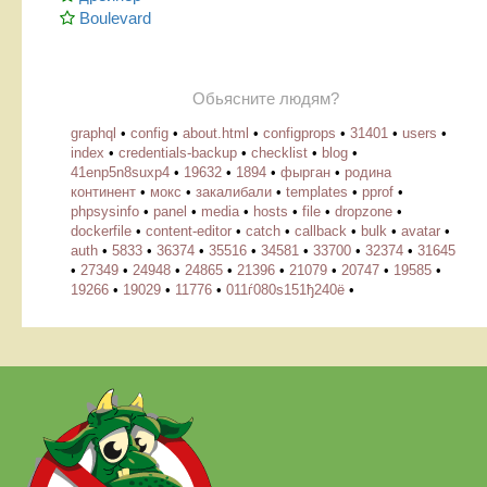
Boulevard
Обьясните людям?
graphql
•
config
•
about.html
•
configprops
•
31401
•
users
•
index
•
credentials-backup
•
checklist
•
blog
•
41enp5n8suxp4
•
19632
•
1894
•
фырган
•
родина
континент
•
мокс
•
закалибали
•
templates
•
pprof
•
phpsysinfo
•
panel
•
media
•
hosts
•
file
•
dropzone
•
dockerfile
•
content-editor
•
catch
•
callback
•
bulk
•
avatar
•
auth
•
5833
•
36374
•
35516
•
34581
•
33700
•
32374
•
31645
•
27349
•
24948
•
24865
•
21396
•
21079
•
20747
•
19585
•
19266
•
19029
•
11776
•
011ѓ080ѕ151ђ240ё
•