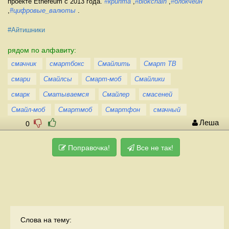
проекте Ethereum с 2013 года.
#крипта
,
#blokchain
,
#блокчейн
,
#цифровые_валюты
.
#Айтишники
рядом по алфавиту:
смачник
смартбокс
Смайлить
Смарт ТВ
смари
Смайлсы
Смарт-моб
Смайлики
смарк
Сматываемся
Смайлер
смасеней
Смайл-моб
Смартмоб
Смартфон
смачный
Леша
0
Поправочка!
Все не так!
Слова на тему: