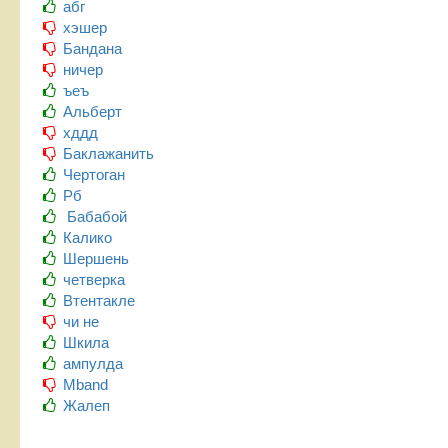
абг
хэшер
Бандана
ничер
ъеъ
Альберт
хддд
Баклажанить
Чертоган
Рб
Бабабой
Калико
Шершень
четверка
Втентакле
чи не
Шкила
ампулда
Mband
Жалеп