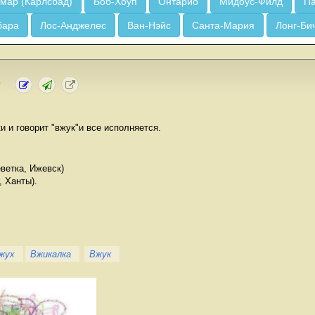
мар (Карлсбад)
Боб-Хоуп
Онтарио
Мидоус-Филд
Па
бара
Лос-Анджелес
Ван-Нэйс
Санта-Мария
Лонг-Би
)
и и говорит "вжук"и все исполняется.
ветка, Ижевск)
r, Ханты).
жух
Вжикалка
Вжук