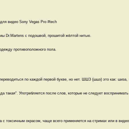
для видео Sony Vegas Pro #tech 
мы Dr.Martens с подошвой, прошитой жёлтой нитью. 
одежду противоположного пола.  
реводиться по каждой первой букве, но нет. ШШЗ (шшз) это как: шиза, 
"да такая". Употребляется после слов, которые не следует воспринимать 
да с токсичным окрасом, чаще всего применяется на стримах или в видео