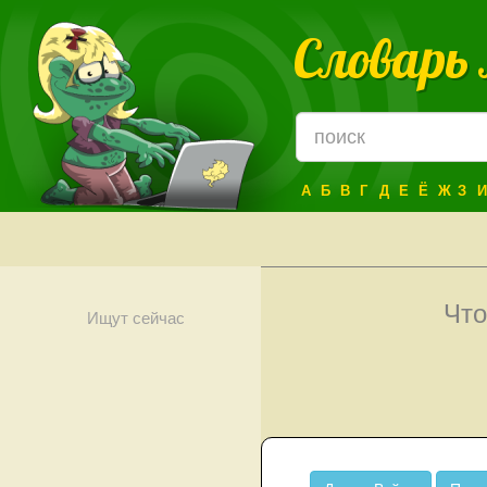
Словарь
А
Б
В
Г
Д
Е
Ё
Ж
З
И
Что
Ищут сейчас