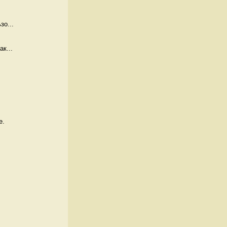
зо...
к...
. 