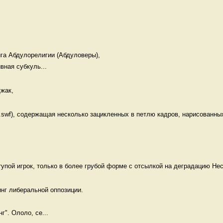
га Абдулорелигии (Абдуловеры), 

вная субкуль...
жак, 
swf), содержащая несколько зацикленных в петлю кадров, нарисованных
тупой игрок, только в более грубой форме с отсылкой на деградацию Нес
нг либеральной оппозиции.

г". Ололо, се...