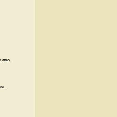
 либо...
по...