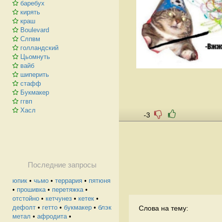
баребух
кирять
краш
Boulevard
Слпвм
голландский
Цьомнуть
вайб
шиперить
стафф
Букмакер
ггвп
Хасл
-3
Последние запросы
юпик
•
чьмо
•
террария
•
пятюня
•
прошивка
•
перетяжка
•
отстойно
•
кетчунез
•
кетек
•
дефолт
•
гетто
•
букмакер
•
блэк
Слова на тему:
метал
•
афродита
•