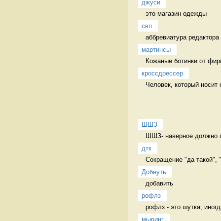
джуси
это магазин одежды  
свп
аббревиатура редактора 
мартинсы
Кожаные ботинки от фир
кроссдрессер
Человек, который носит 
ШШЗ
ШШЗ- наверное должно пе
дтк
Сокращение "да такой", 
Добнуть
добавить 
рофлз
рофлз - это шутка, иног
мьюинг