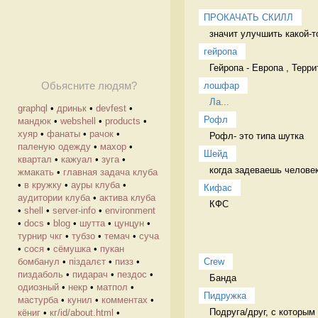
ПРОКАЧАТЬ СКИЛЛ
значит улучшить какой-т
гейропа
Гейропа - Европа , Терр
лошфар
Обьясните людям?
Ла...
graphql
•
дриньк
•
devfest
•
Рофл
мандюк
•
webshell
•
products
•
хуяр
•
фанаты
•
рачок
•
Рофл- это типа шутка 
паленую одежду
•
махор
•
Шейд
квартал
•
кажуал
•
зуга
•
когда задеваешь человек
жмакать
•
главная задача клуба
•
в кружку
•
ауры клуба
•
Кифас
аудитории клуба
•
актива клуба
КФС 
•
shell
•
server-info
•
environment
•
docs
•
blog
•
шутта
•
цунцун
•
турнир чкг
•
тубзо
•
темач
•
суча
•
сося
•
сёмушка
•
пукан
Crew
бомбанул
•
піздалєт
•
пизз
•
пиздаболь
•
пидарач
•
пездос
•
Банда 
одиозный
•
некр
•
матпол
•
Пидружка
мастурба
•
кунил
•
комментах
•
Подруга/друг, с которым 
кёниг
•
кг/id/about.html
•