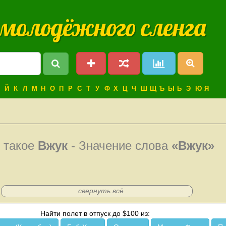
 молодёжного сленга
Й
К
Л
М
Н
О
П
Р
С
Т
У
Ф
Х
Ц
Ч
Ш
Щ
Ъ
Ы
Ь
Э
Ю
Я
 такое
Вжук
- Значение слова
«Вжук»
свернуть всё
Найти полет в отпуск до $100 из: