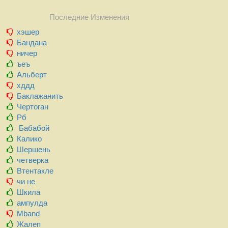
Последние Изменения
хэшер
Бандана
ничер
ъеъ
Альберт
хддд
Баклажанить
Чертоган
Рб
Бабабой
Калико
Шершень
четверка
Втентакле
чи не
Шкила
ампулда
Mband
Жалеп