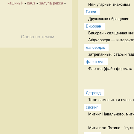
кашиный
•
кабэ
•
залупа рекса
•
Или угарный знакомый
Гипси
Дружеское обращение  
Биборан
Биборан - священная кни
Слова по темам
Абдуловера — интеракти
лапсердак
затрепанный, старый пид
флеш-луп
Флешка (файл формата .
Дегроид
Тоже самое что и очень 
сисинг
Митинг Навального, мити
Митинг за Путина - "путин