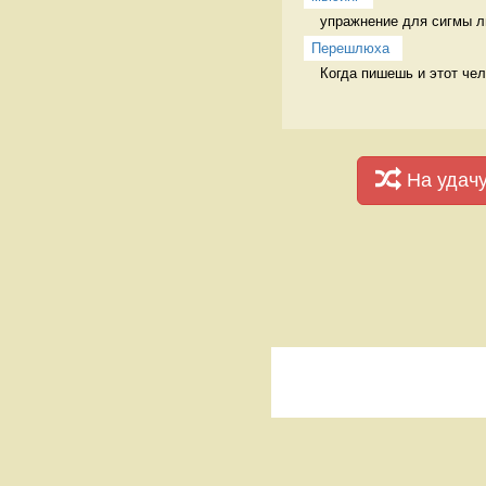
упражнение для сигмы л
Перешлюха
Когда пишешь и этот че
На удач