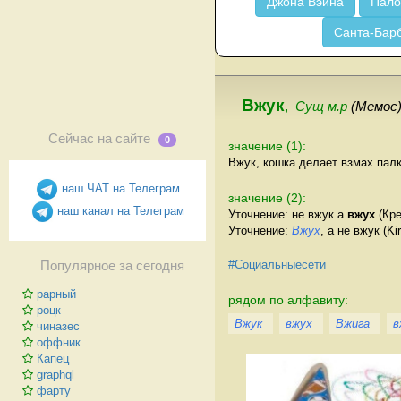
Джона Вэйна
Пало
Санта-Бар
Вжук
,
Сущ м.р
(Мемос
Сейчас на сайте
0
значение (1):
Вжук, кошка делает взмах палк
наш ЧАТ на Телеграм
значение (2):
наш канал на Телеграм
Уточнение: не вжук а
вжух
(Кре
Уточнение:
Вжух
, а не вжук (Ki
#Социальныесети
Популярное за сегодня
рарный
рядом по алфавиту:
роцк
Вжук
вжух
Вжига
в
чиназес
оффник
Капец
graphql
фарту