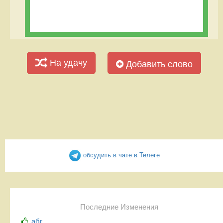
На удачу
Добавить слово
обсудить в чате в Телеге
Последние Изменения
абг