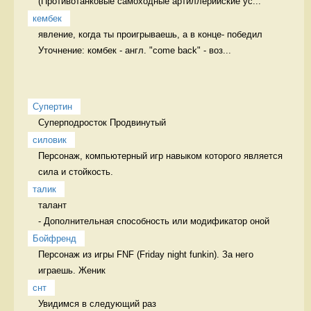
(Противотанковые самоходные артиллерийские ус...
кембек
явление, когда ты проигрываешь, а в конце- победил 
Уточнение: комбек - англ. "come back" - воз...
Супертин
Суперподросток Продвинутый
силовик
Персонаж, компьютерный игр навыком которого является 
сила и стойкость. 
талик
талант

- Дополнительная способность или модификатор оной 
Бойфренд
Персонаж из игры FNF (Friday night funkin). За него 
играешь. Женик
снт
Увидимся в следующий раз  