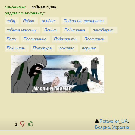
синонимы:
поймал пулю.
рядом по алфавиту:
пойц
Пойло
пойдёт
Пойти на препараты
поймал маслину
Пойнт
Пойнтовка
помидорит
Поло
Посторонка
Побазарить
Полтишок
Покичить
Политура
похилял
поршак
Rottweiler_UA
,
1
Боярка, Украина