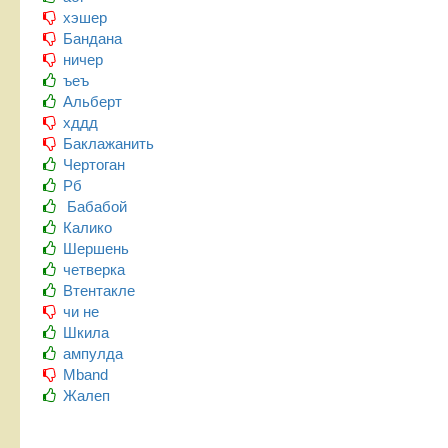
хэшер
Бандана
ничер
ъеъ
Альберт
хддд
Баклажанить
Чертоган
Рб
Бабабой
Калико
Шершень
четверка
Втентакле
чи не
Шкила
ампулда
Mband
Жалеп