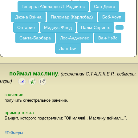
Генерал Абелардо Л. Родригес
Сан-Диего
Джона Вэйна
Паломар (Карлсбад)
Боб-Хоуп
Онтарио
Мидоус-Филд
Палм-Спрингс
Санта-Барбара
Лос-Анджелес
Ван-Нэйс
Лонг-Бич
поймал маслину
,
(вселенная С.Т.А.Л.К.Е.Р., геймеры,
игры)
значение:
получить огнестрельное ранение.
пример текста:
Бандит, которого подстрелили: "Ой мляяя!.. Маслину поймал...".
#Геймеры