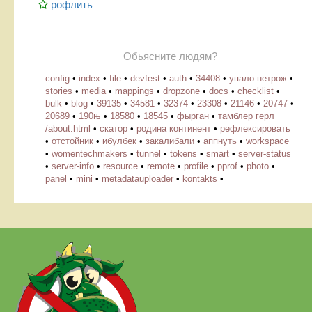
рофлить
Обьясните людям?
config
•
index
•
file
•
devfest
•
auth
•
34408
•
упало нетрож
•
stories
•
media
•
mappings
•
dropzone
•
docs
•
checklist
•
bulk
•
blog
•
39135
•
34581
•
32374
•
23308
•
21146
•
20747
•
20689
•
190њ
•
18580
•
18545
•
фырган
•
тамблер герл
/about.html
•
скатор
•
родина континент
•
рефлексировать
•
отстойник
•
ибулбек
•
закалибали
•
аппнуть
•
workspace
•
womentechmakers
•
tunnel
•
tokens
•
smart
•
server-status
•
server-info
•
resource
•
remote
•
profile
•
pprof
•
photo
•
panel
•
mini
•
metadatauploader
•
kontakts
•