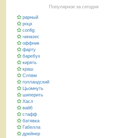
Популярное за сегодня
рарный
роцк
config
чиназес
оффник
фарту
баребух
кирять
краш
Слпвм
голландский
Цьомнуть
шиперить
Хасл
вайб
стафф
батявка
Габелла
дрейнер