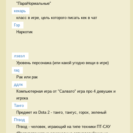
"ПараНормальные" 
кекарь
класс в игре, цель которого писать кек в чат 
Гор
Наркотик 
лэвэл
Уровень персонажа (или какой угодно вещи в игре) 
raq
Рак или рак 
ддлк
Компьютерная игра от "Салвато" игра про 4 девушек и 
игрока
Танго
Предмет из Dota 2 - танго, тангус, горох, зеленый 
Птвод
Птвод - человек, играющий на типе техники ПТ-САУ 