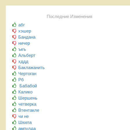
Последние Изменения
абг
хэшер
Бандана
ничер
ъеъ
Альберт
хддд
Баклажанить
Чертоган
Рб
Бабабой
Калико
Шершень
четверка
Втентакле
чи не
Шкила
ампулда