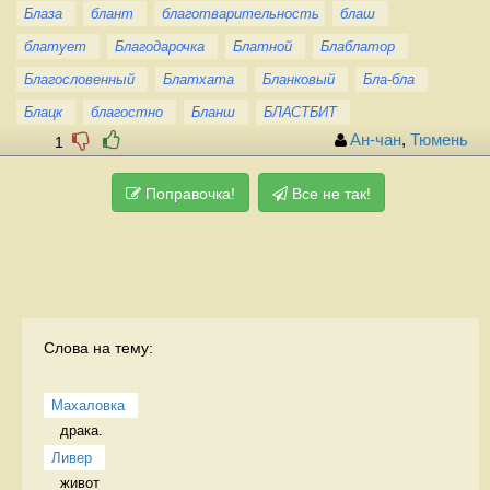
Блаза
блант
благотварительность
блаш
блатует
Благодарочка
Блатной
Блаблатор
Благословенный
Блатхата
Бланковый
Бла-бла
Блацк
благостно
Бланш
БЛАСТБИТ
Ан-чан
,
Тюмень
1
Поправочка!
Все не так!
Слова на тему:
Махаловка
драка.  
Ливер
живот 