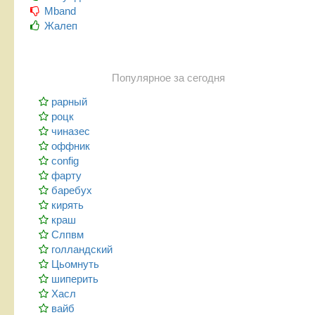
Mband
Жалеп
Популярное за сегодня
рарный
роцк
чиназес
оффник
config
фарту
баребух
кирять
краш
Слпвм
голландский
Цьомнуть
шиперить
Хасл
вайб