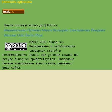
написать админам
Найти полет в отпуск до $100 из:
Шереметьево
Пулково
Минск
Кольцово
Емельяново
Лондона
Warsaw
Oslo
Berlin
Riga
©2012-2021 slang.su.
Копирование и републикация
словарных статей в
некоммерческих целях, при условии ссылки на
ресурс slang.su приветствуется. Запрещено
полное копирование всего сайта, внешнего
вида сайта.