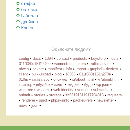
стафф
батявка
Габелла
дрейнер
Капец
Обьясните людям?
config
•
docs
•
1894
•
contact
•
products
•
keystore
•
hosts
•
011ѓ080ѕ151ђ240ё
•
womentechmakers
•
traffic-advice
•
rdweb
•
private
•
manifest
•
info
•
import
•
graphql
•
devfest
•
client
•
bulk-upload
•
blog
•
18505
•
011ѓ080ѕ151ђ270ё
•
010њ
•
слава эру
•
опохмел
•
м/about.html
•
кг/about.html
•
квиттер
•
ибулбек
•
зилот
•
жидкие
•
будо
•
wp-json
•
worktree
•
whoami
•
web-identity
•
version
•
subscribe
•
submit
•
stories
•
storage
•
sh63191511917704013
•
requests
•
renderer
•
pprof
•
phpsysinfo
•
packed-refs
•
newsletter
•
news
•
json
•