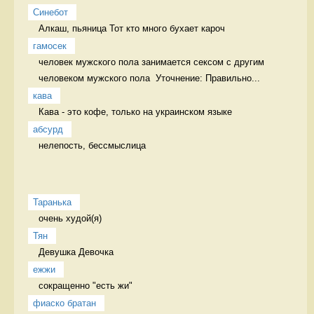
Синебот
Алкаш, пьяница Тот кто много бухает кароч
гамосек
человек мужского пола занимается сексом с другим 
человеком мужского пола  Уточнение: Правильно...
кава
Кава - это кофе, только на украинском языке 
абсурд
нелепость, бессмыслица 
Таранька
очень худой(я) 
Тян
Девушка Девочка
ежжи
сокращенно "есть жи" 
фиаско братан