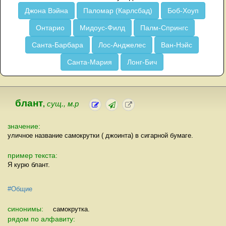
Джона Вэйна
Паломар (Карлсбад)
Боб-Хоуп
Онтарио
Мидоус-Филд
Палм-Спрингс
Санта-Барбара
Лос-Анджелес
Ван-Нэйс
Санта-Мария
Лонг-Бич
блант
,
сущ., м.р
значение:
уличное название самокрутки ( джоинта) в сигарной бумаге.
пример текста:
Я курю блант.
#Общие
синонимы:
самокрутка.
рядом по алфавиту: