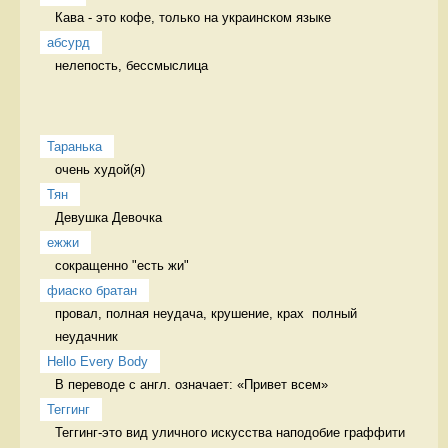
Кава - это кофе, только на украинском языке 
абсурд
нелепость, бессмыслица 
Таранька
очень худой(я) 
Тян
Девушка Девочка
ежжи
сокращенно "есть жи" 
фиаско братан
провал, полная неудача, крушение, крах  полный 
неудачник
Hello Every Body
В переводе с англ. означает: «Привет всем» 
Теггинг
Теггинг-это вид уличного искусства наподобие граффити 