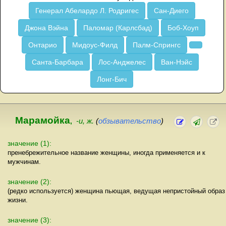
Генерал Абелардо Л. Родригес
Сан-Диего
Джона Вэйна
Паломар (Карлсбад)
Боб-Хоуп
Онтарио
Мидоус-Филд
Палм-Спрингс
Санта-Барбара
Лос-Анджелес
Ван-Нэйс
Лонг-Бич
Марамойка
,
-и, ж.
(
обзывательство
)
значение (1):
пренебрежительное название женщины, иногда применяется и к
мужчинам.
значение (2):
(редко используется) женщина пьющая, ведущая непристойный образ
жизни.
значение (3):