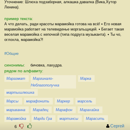
Уточнение: Шлюха подзаборная, алкашка давалка (Вика,Хутор
Ленина).
пример текста:
А что делать, ради красоты марамойка готова на всё! • Его новая
марамойка работает на телевиденье моргальщицей. • Бегает такая
веселая марамойка с кепочкой (типа подруга музыканта). • Ты чо,
оглохла, марамойка?!
#Общие
синонимы:
бичовка, лахудра.
рядом по алфавиту:
Маразмат
Маргинало-
Марка
Неблагополучка
мартышлюшка
Марсы
марафонить
Маркер
марсель
мариванна
Марадец
Марафон
Марахайка
Марамойка
Марди Гра
мартинсы
Марасить
Сергей
6