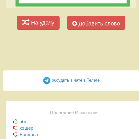
На удачу
Добавить слово
обсудить в чате в Телеге
Последние Изменения
абг
хэшер
Бандана