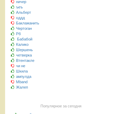
ничер
ъеъ
Альберт
хддд
Баклажанить
Чертоган
Рб
Бабабой
Калико
Шершень
четверка
Втентакле
чи не
Шкила
ампулда
Mband
Жалеп
Популярное за сегодня