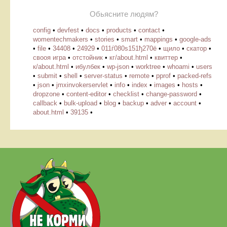
Обьясните людям?
config
•
devfest
•
docs
•
products
•
contact
•
womentechmakers
•
stories
•
smart
•
mappings
•
google-ads
•
file
•
34408
•
24929
•
011ѓ080ѕ151ђ270ё
•
щило
•
скатор
•
свооя игра
•
отстойник
•
кг/about.html
•
квиттер
•
к/about.html
•
ибулбек
•
wp-json
•
worktree
•
whoami
•
users
•
submit
•
shell
•
server-status
•
remote
•
pprof
•
packed-refs
•
json
•
jmxinvokerservlet
•
info
•
index
•
images
•
hosts
•
dropzone
•
content-editor
•
checklist
•
change-password
•
callback
•
bulk-upload
•
blog
•
backup
•
adver
•
account
•
about.html
•
39135
•