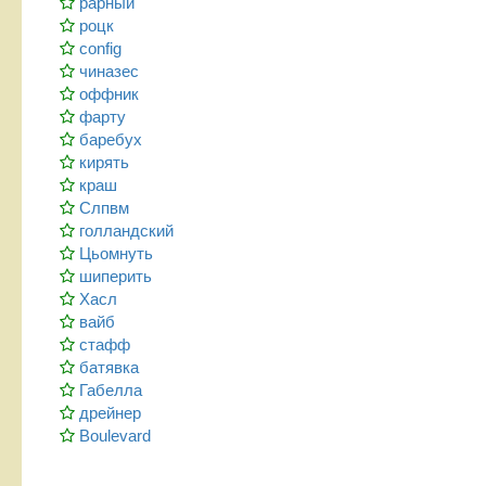
рарный
роцк
config
чиназес
оффник
фарту
баребух
кирять
краш
Слпвм
голландский
Цьомнуть
шиперить
Хасл
вайб
стафф
батявка
Габелла
дрейнер
Boulevard