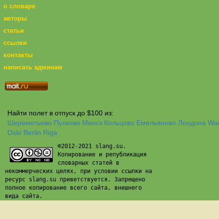
о словаре
авторы
статьи
ссылки
контакты
написать админам
Найти полет в отпуск до $100 из:
Шереметьево
Пулково
Минск
Кольцово
Емельяново
Лондона
Wa
Oslo
Berlin
Riga
©2012-2021 slang.su.
Копирование и републикация
словарных статей в
некоммерческих целях, при условии ссылки на
ресурс slang.su приветствуется. Запрещено
полное копирование всего сайта, внешнего
вида сайта.