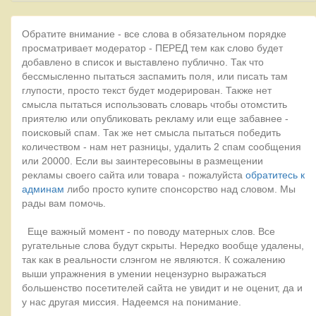
Обратите внимание - все слова в обязательном порядке
просматривает модератор - ПЕРЕД тем как слово будет
добавлено в список и выставлено публично. Так что
бессмысленно пытаться заспамить поля, или писать там
глупости, просто текст будет модерирован. Также нет
смысла пытаться использовать словарь чтобы отомстить
приятелю или опубликовать рекламу или еще забавнее -
поисковый спам. Так же нет смысла пытаться победить
количеством - нам нет разницы, удалить 2 спам сообщения
или 20000. Если вы заинтересовыны в размещении
рекламы своего сайта или товара - пожалуйста
обратитесь к
админам
либо просто купите спонсорство над словом. Мы
рады вам помочь.
Еще важный момент - по поводу матерных слов. Все
ругательные слова будут скрыты. Нередко вообще удалены,
так как в реальности слэнгом не являются. К сожалению
выши упражнения в умении нецензурно выражаться
большенство посетителей сайта не увидит и не оценит, да и
у нас другая миссия. Надеемся на понимание.