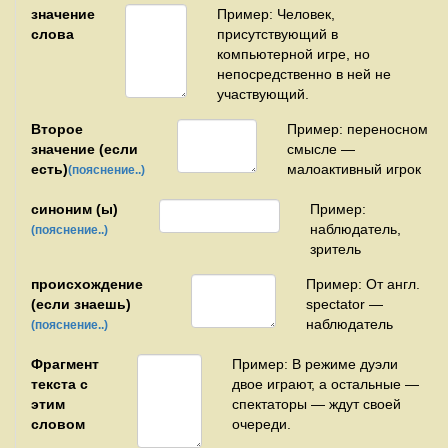
значение
Пример: Человек,
слова
присутствующий в
компьютерной игре, но
непосредственно в ней не
участвующий.
Второе
Пример: переносном
значение (если
смысле —
есть)
малоактивный игрок
(пояснение..)
синоним (ы)
Пример:
наблюдатель,
(пояснение..)
зритель
происхождение
Пример: От англ.
(если знаешь)
spectator —
наблюдатель
(пояснение..)
Фрагмент
Пример: В режиме дуэли
текста с
двое играют, а остальные —
этим
спектаторы — ждут своей
словом
очереди.