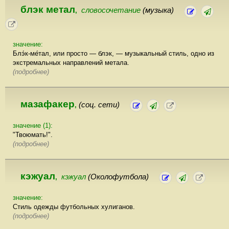
блэк метал
словосочетание
(музыка)
,
значение:
Блэ́к-ме́тал, или просто — блэк, — музыкальный стиль, одно из
экстремальных направлений метала.
(подробнее)
мазафакер
(соц. сети)
,
значение (1):
"Твоюмать!".
(подробнее)
кэжуал
кэжуал
(Околофутбола)
,
значение:
Стиль одежды футбольных хулиганов.
(подробнее)