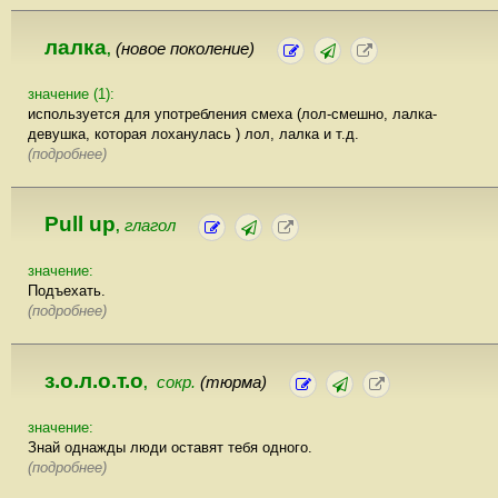
лалка
(новое поколение)
,
значение (1):
используется для употребления смеха (лол-смешно, лалка-
девушка, которая лоханулась ) лол, лалка и т.д.
(подробнее)
Pull up
глагол
,
значение:
Подъехать.
(подробнее)
з.о.л.о.т.о
сокр.
(тюрма)
,
значение:
Знай однажды люди оставят тебя одного.
(подробнее)