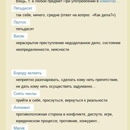
Вещь, т. е любой предмет При употреблении в 
коментах...
Пятьдесят
так себе, ничего, средне (ответ на вопрос  «Как дела?») 
Палтос
пятьдесят 
Висяк
нераскрытое преступление недоделанное дело, состояние 
неопределенности, неясности
Бороду вклеить 
неприятно разочаровать, сделать кому нить препятствие, 
не дать кому нить осуществить задуманно...
Снять чехлы
прийти в себя, проснуться, вернуться к реальности 
Аппонент
противоположная сторона в конфликте, диспуте, игре, 
юридическом процессе; противник, конкурент...
Масик