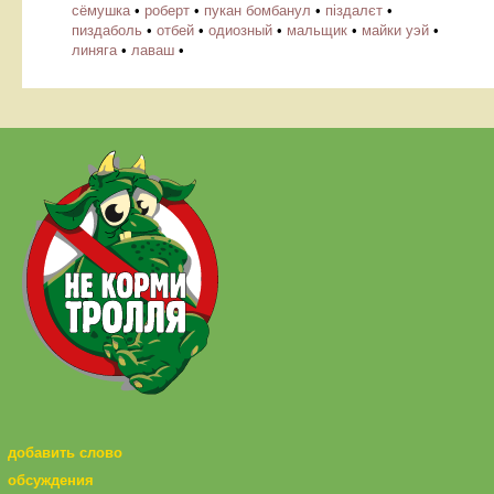
сёмушка
•
роберт
•
пукан бомбанул
•
піздалєт
•
пиздаболь
•
отбей
•
одиозный
•
мальщик
•
майки уэй
•
линяга
•
лаваш
•
добавить слово
обсуждения