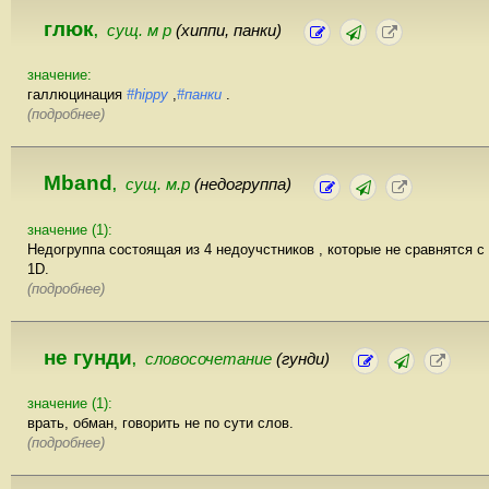
глюк
сущ. м р
(хиппи, панки)
,
значение:
галлюцинация
#hippy
,
#панки
.
(подробнее)
Mband
сущ. м.р
(недогруппа)
,
значение (1):
Недогруппа состоящая из 4 недоучстников , которые не сравнятся с
1D.
(подробнее)
не гунди
словосочетание
(гунди)
,
значение (1):
врать, обман, говорить не по сути слов.
(подробнее)