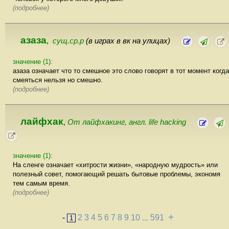
(подробнее)
азаза
сущ.ср.р
(в играх в вк на улицах)
,
значение (1):
азаза означает что то смешное это слово говорят в тот момент когда
смеяться нельзя но смешно.
(подробнее)
лайфхак
От лайфхакинг, англ. life hacking
,
значение (1):
На сленге означает «хитрости жизни», «народную мудрость» или
полезный совет, помогающий решать бытовые проблемы, экономя
тем самым время.
(подробнее)
+
-
2
3
4
5
6
7
8
9
10
591
1
...