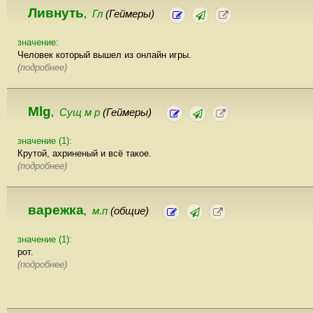
Ливнуть
Гл
(Геймеры)
,
значение:
Человек который вышел из онлайн игры.
(подробнее)
Mlg
Сущ м р
(Геймеры)
,
значение (1):
Крутой, ахриненый и всё такое.
(подробнее)
варежка
м.п
(общие)
,
значение (1):
рот.
(подробнее)