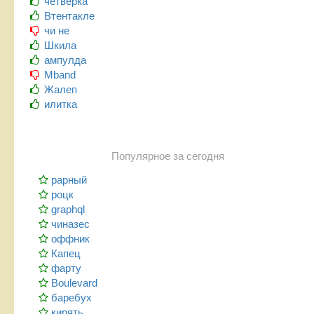
четверка
Втентакле
чи не
Шкила
ампулда
Mband
Жалеп
илитка
Популярное за сегодня
рарный
роцк
graphql
чиназес
оффник
Капец
фарту
Boulevard
баребух
кирять