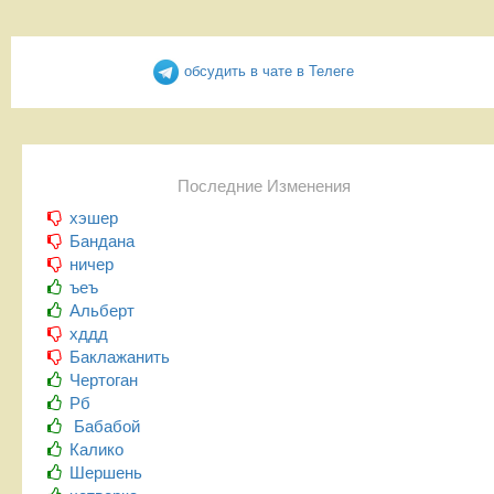
обсудить в чате в Телеге
Последние Изменения
хэшер
Бандана
ничер
ъеъ
Альберт
хддд
Баклажанить
Чертоган
Рб
Бабабой
Калико
Шершень