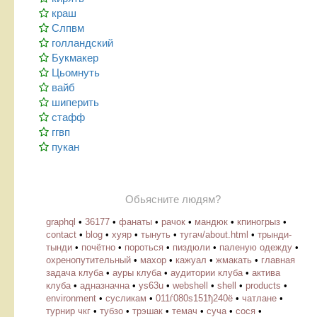
краш
Слпвм
голландский
Букмакер
Цьомнуть
вайб
шиперить
стафф
ггвп
пукан
Обьясните людям?
graphql
•
36177
•
фанаты
•
рачок
•
мандюк
•
кпиногрыз
•
contact
•
blog
•
хуяр
•
тынуть
•
тугач/about.html
•
трынди-
тынди
•
почётно
•
пороться
•
пиздюли
•
паленую одежду
•
охренопутительный
•
махор
•
кажуал
•
жмакать
•
главная
задача клуба
•
ауры клуба
•
аудитории клуба
•
актива
клуба
•
адназначна
•
ys63u
•
webshell
•
shell
•
products
•
environment
•
cусликам
•
011ѓ080ѕ151ђ240ё
•
чатлане
•
турнир чкг
•
тубзо
•
трэшак
•
темач
•
суча
•
сося
•