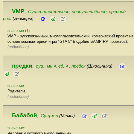
VMP
Существительное, неодушевлённое, cредний
,
род.
(геймеры)
значение (1):
VMP - русскоязычный, многопльзовтельский, комерческий проект на
основе компьютерной игры "GTA 5" (подобие SAMP RP проектов).
(подробнее)
предки
сущ. мн ч. ед. ч : предок
(Школьники)
,
значение:
Родители.
(подробнее)
Бабабой
Сущ м.р
(Мемы)
,
значение:
Человек у которого много девушек.