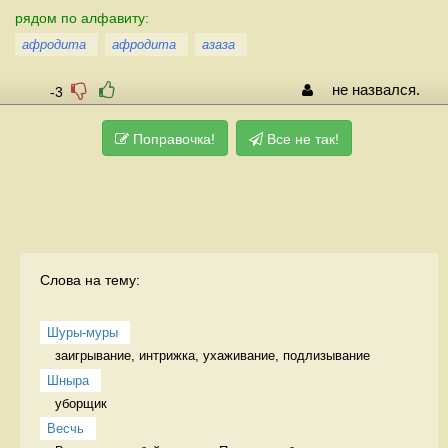
рядом по алфавиту:
афродита
афродита
азаза
не назвался.
-3
Поправочка!
Все не так!
Слова на тему:
Шуры-муры
заигрывание, интрижка, ухаживание, подлизывание 
Шныра
уборщик 
Весчь