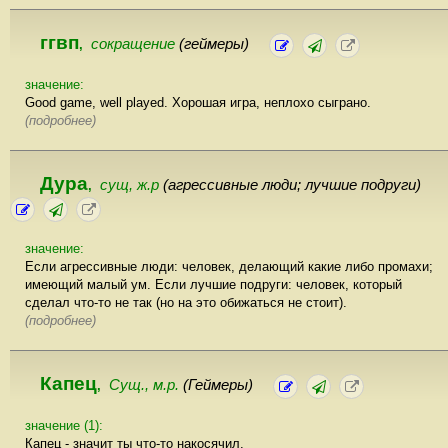
ггвп
сокращение
(геймеры)
,
значение:
Good game, well played. Хорошая игра, неплохо сыграно.
(подробнее)
Дура
сущ, ж.р
(агрессивные люди; лучшие подруги)
,
значение:
Если агрессивные люди: человек, делающий какие либо промахи;
имеющий малый ум. Если лучшие подруги: человек, который
сделал что-то не так (но на это обижаться не стоит).
(подробнее)
Капец
Сущ., м.р.
(Геймеры)
,
значение (1):
Капец - значит ты что-то накосячил.