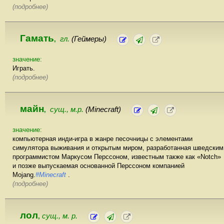
(подробнее)
Гамать
гл.
(Геймеры)
,
значение:
Играть.
(подробнее)
майн
сущ., м.р.
(Minecraft)
,
значение:
компьютерная инди-игра в жанре песочницы с элементами
симулятора выживания и открытым миром, разработанная шведским
программистом Маркусом Перссоном, известным также как «Notch»
и позже выпускаемая основанной Перссоном компанией
Mojang.
#Minecraft
.
(подробнее)
лол
сущ., м. р.
,