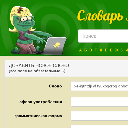
Словарь
А
Б
В
Г
Д
Е
Ё
Ж
З
И
ДОБАВИТЬ НОВОЕ СЛОВО
(все поля не обязательные ;-)
Слово
сфера употребления
грамматическая форма