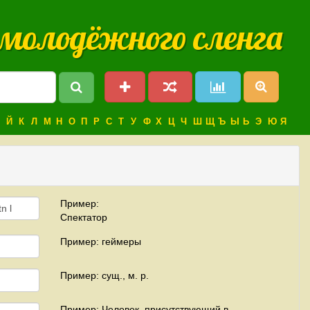
 молодёжного сленга
Й
К
Л
М
Н
О
П
Р
С
Т
У
Ф
Х
Ц
Ч
Ш
Щ
Ъ
Ы
Ь
Э
Ю
Я
Пример:
Спектатор
Пример: геймеры
Пример: сущ., м. р.
Пример: Человек, присутствующий в