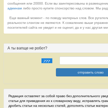
сообщения или 20000. Если вы заинтересовыны в размещении
админам
либо просто купите спонсорство над словом. Мы рад
Еще важный момент - по поводу матерных слов. Все ругатель
реальности слэнгом не являются. К сожалению выши упражне
посетителей сайта не увидит и не оценит, да и у нас другая 
А ты вапще не робот?
Редакция оставляет за собой право без дополнительного уве
статьи для приведения их к словарному виду, исправлять гра
дробить статьи на несколько статей, дополнять статьи матер