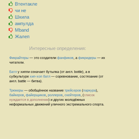
Втентакле
чи не
Шкила
ампулда
Mband
Жалеп
Интересные определения:
Фикрайтеры
— это создатели
фанфиков
, а
фикридеры
— их
читатели.
Батл
у хиппи означает бутылка (от англ. bottle), а в
субкультуре
хип-хоп
батл
— соревнование, состязание (от
англ. battle — битва).
Трюкеры
— обобщённое название
трейсеров
(
паркура
),
байкеров
,
файерщиков
,
роллеров
,
скейтеров
, (
список
нуждается в дополнении
) и других молодёжных
неформальных движений уличного экстремального спорта.