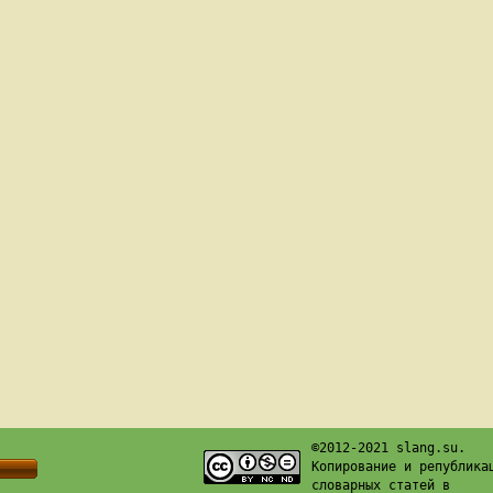
©2012-2021 slang.su.
Копирование и република
словарных статей в