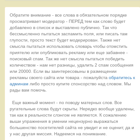
Обратите внимание - все слова в обязательном порядке
просматривает модератор - ПЕРЕД тем как слово будет
добавлено в список и выставлено публично. Так что
бессмысленно пытаться заспамить поля, или писать там
глупости, просто текст будет модерирован. Также нет
смысла пытаться использовать словарь чтобы отомстить
приятелю или опубликовать рекламу или еще забавнее -
поисковый спам. Так же нет смысла пытаться победить
количеством - нам нет разницы, удалить 2 спам сообщения
или 20000. Если вы заинтересовыны в размещении
рекламы своего сайта или товара - пожалуйста
обратитесь к
админам
либо просто купите спонсорство над словом. Мы
рады вам помочь.
Еще важный момент - по поводу матерных слов. Все
ругательные слова будут скрыты. Нередко вообще удалены,
так как в реальности слэнгом не являются. К сожалению
выши упражнения в умении нецензурно выражаться
большенство посетителей сайта не увидит и не оценит, да и
у нас другая миссия. Надеемся на понимание.