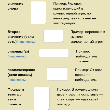
значение
Пример: Человек,
слова
присутствующий в
компьютерной игре, но
непосредственно в ней не
участвующий.
Второе
Пример: переносном
значение (если
смысле —
есть)
малоактивный игрок
(пояснение..)
синоним (ы)
Пример:
наблюдатель,
(пояснение..)
зритель
происхождение
Пример: От англ.
(если знаешь)
spectator —
наблюдатель
(пояснение..)
Фрагмент
Пример: В режиме дуэли
текста с
двое играют, а остальные —
этим
спектаторы — ждут своей
словом
очереди.