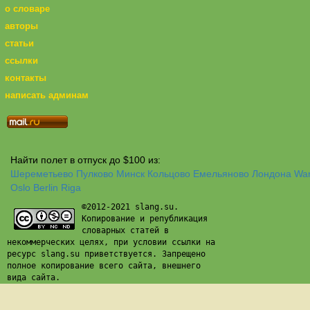
о словаре
авторы
статьи
ссылки
контакты
написать админам
Найти полет в отпуск до $100 из:
Шереметьево
Пулково
Минск
Кольцово
Емельяново
Лондона
Wa
Oslo
Berlin
Riga
©2012-2021 slang.su.
Копирование и републикация
словарных статей в
некоммерческих целях, при условии ссылки на
ресурс slang.su приветствуется. Запрещено
полное копирование всего сайта, внешнего
вида сайта.