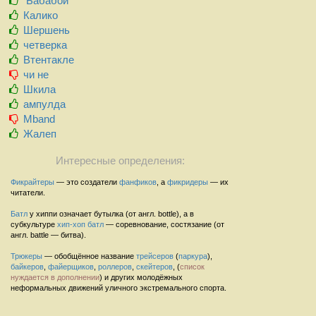
Бабабой
Калико
Шершень
четверка
Втентакле
чи не
Шкила
ампулда
Mband
Жалеп
Интересные определения:
Фикрайтеры
— это создатели
фанфиков
, а
фикридеры
— их
читатели.
Батл
у хиппи означает бутылка (от англ. bottle), а в
субкультуре
хип-хоп
батл
— соревнование, состязание (от
англ. battle — битва).
Трюкеры
— обобщённое название
трейсеров
(
паркура
),
байкеров
,
файерщиков
,
роллеров
,
скейтеров
, (
список
нуждается в дополнении
) и других молодёжных
неформальных движений уличного экстремального спорта.