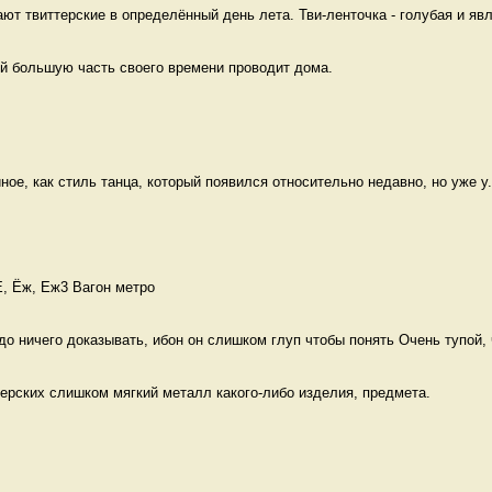
ют твиттерские в определённый день лета. Тви-ленточка - голубая и явл
ый большую часть своего времени проводит дома. 
иное, как стиль танца, который появился относительно недавно, но уже у.
Е, Ёж, Еж3 Вагон метро
до ничего доказывать, ибон он слишком глуп чтобы понять Очень тупой, ч
ерских слишком мягкий металл какого-либо изделия, предмета. 