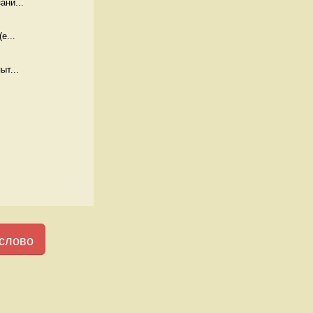
ани...
е...
ыт...
слово