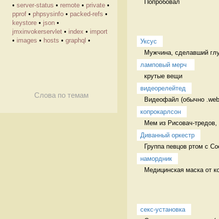
Попробовал 
•
server-status
•
remote
•
private
•
pprof
•
phpsysinfo
•
packed-refs
•
keystore
•
json
•
jmxinvokerservlet
•
index
•
import
•
images
•
hosts
•
graphql
•
Уксус
Мужчина, сделавший глу
ламповый мерч 
крутые вещи 
видеорелейтед
Слова по темам
Видеофайл (обычно .web
копрокарлсон
Мем из Рисовач-тредов, 
Диванный оркестр
Группа певцов ртом с Со
намордник
Медицинская маска от ко
секс-установка