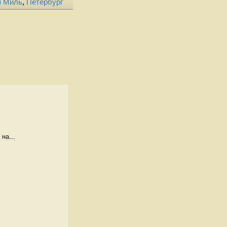
я Миль
,
Петербург
на...