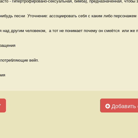
сто - гипертрофировано-сексуальная, бимба), предназначенная, чтобы з
-нибудь песни  Уточнение: ассоциировать себя с каким либо персонажем (
 над другим человеком,  а тот не понимает почему он смеётся  или же п
ращения 
 употребляющие вейп.
ния 
у
Добавить 