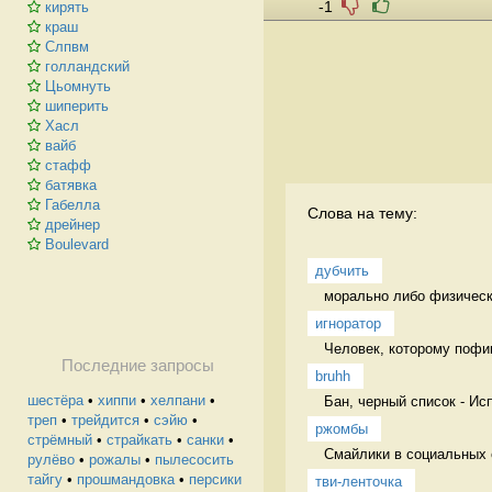
-1
кирять
краш
Слпвм
голландский
Цьомнуть
шиперить
Хасл
вайб
стафф
батявка
Габелла
Слова на тему:
дрейнер
Boulevard
дубчить
морально либо физически
игноратор
Человек, которому пофиг
Последние запросы
bruhh
шестёра
•
хиппи
•
хелпани
•
Бан, черный список - Ис
треп
•
трейдится
•
сэйю
•
ржомбы
стрёмный
•
страйкать
•
санки
•
Смайлики в социальных 
рулёво
•
рожалы
•
пылесосить
тайгу
•
прошмандовка
•
персики
тви-ленточка