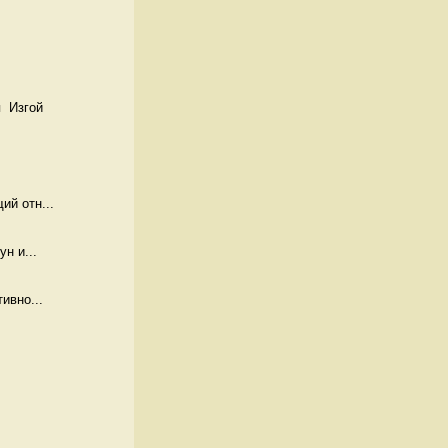
  Изгой
й отн...
н и...
ивно...