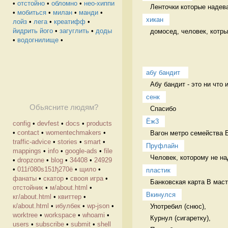
•
отстойно
•
обломно
•
нео-хиппи
Ленточки которые надева
•
мобиться
•
милан
•
манди
•
хикан
лойз
•
лега
•
креатифф
•
йидрить його
•
загуглить
•
доды
домосед, человек, котр
•
водогнилище
•
абу бандит 
Абу бандит - это ни что 
сенк
Обьясните людям?
Спасибо  
Ёж3
config
•
devfest
•
docs
•
products
•
contact
•
womentechmakers
•
Вагон метро семейства 
traffic-advice
•
stories
•
smart
•
Пруфлайн
mappings
•
info
•
google-ads
•
file
Человек, которому не на
•
dropzone
•
blog
•
34408
•
24929
•
011ѓ080ѕ151ђ270ё
•
щило
•
пластик
фанаты
•
скатор
•
свооя игра
•
Банковская карта В маст
отстойник
•
м/about.html
•
Вкинулся
кг/about.html
•
квиттер
•
к/about.html
•
ибулбек
•
wp-json
•
Употребил (снюс),

worktree
•
workspace
•
whoami
•
Курнул (сигаретку),

users
•
subscribe
•
submit
•
shell