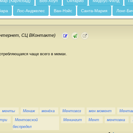
мар (Карлсбад)
Боб-Хоуп
Онтарио
Мидоус-Филд
Па
бара
Лос-Анджелес
Ван-Нэйс
Санта-Мария
Лонг-Би
нтернет, СЦ ВКонтакте)
отребляющаяся чаще всего в мемах.
менты
Менаж
менёха
Ментовоз
мен момент
Мента
 три
Ментовской
Менингит
Мент
ментовка
беспредел