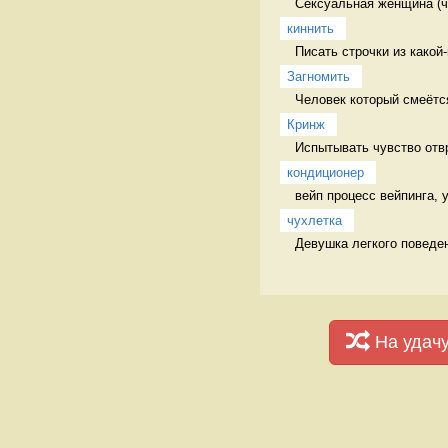
Сексуальная женщина (ча
киннить
Писать строчки из какой
Загномить
Человек который смеётся
Кринж
Испытывать чувство отв
кондиционер
вейп процесс вейпинга,
чухлетка
Девушка легкого поведе
На удач