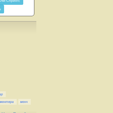
лм-Спрингс
ч
вр
ментяра
менч