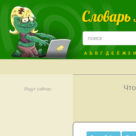
Словарь
А
Б
В
Г
Д
Е
Ё
Ж
З
И
Что
Ищут сейчас