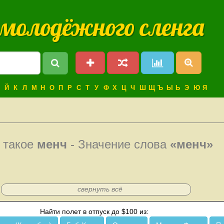
 молодёжного сленга
Й
К
Л
М
Н
О
П
Р
С
Т
У
Ф
Х
Ц
Ч
Ш
Щ
Ъ
Ы
Ь
Э
Ю
Я
 такое
менч
- Значение слова
«менч»
свернуть всё
Найти полет в отпуск до $100 из: