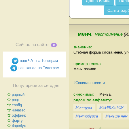
Джона Вэйна
Пало
Санта-Бар
менч
,
местоимение
(И
Сейчас на сайте
0
значение:
Стёбная форма слова меня, уп
наш ЧАТ на Телеграм
пример текста:
наш канал на Телеграм
Менч побили.
#Социальныесети
Популярное за сегодня
синонимы:
Меньа.
рарный
рядом по алфавиту:
роцк
config
Ментура
МЕНЖУЕТСЯ
чиназес
оффник
Ментобурса
Меньше чем
фарту
баребух