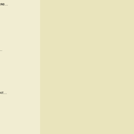
яе...
..
т...