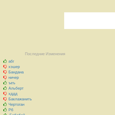
Последние Изменения
абг
хэшер
Бандана
ничер
ъеъ
Альберт
хддд
Баклажанить
Чертоган
Рб