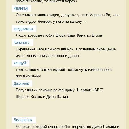
романтические, то пишется через / 
Ивангай
Он снимает много видео, девушка у него Марьяна Ро,  она 
тоже видео--блогер). у него на каналу ...
кридоманы
Люди, которые любят Егора Кида Фанатки Егора
Канонить
Скрещение чего или кого нибудь. в основном скрещение 
имен: ленил или дася-леся и данил  
килдуй
тоже самое что и Киллджой только чуть измененное в 
произношении  
Джонлок
Популярный пейринг по фандому "Шерлок" (BBC)

Шерлок Холмс и Джон Ватсон 
Биланенок
Человек, который очень любит творчество Димы Билана и 