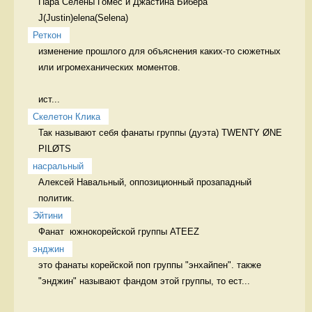
Пара Селены Гомес и Джастина Бибера

J(Justin)elena(Selena) 
Реткон
изменение прошлого для объяснения каких-то сюжетных 
или игромеханических моментов. 

ист...
Скелетон Клика
Так называют себя фанаты группы (дуэта) TWENTY ØNE 
PILØTS 
насральный
Алексей Навальный, оппозиционный прозападный 
политик. 
Эйтини
Фанат  южнокорейской группы ATEEZ 
энджин
это фанаты корейской поп группы "энхайпен". также 
"энджин" называют фандом этой группы, то ест...