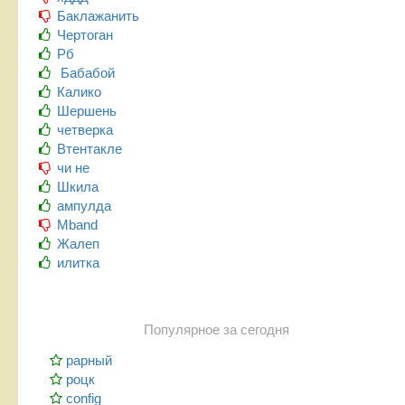
Баклажанить
Чертоган
Рб
Бабабой
Калико
Шершень
четверка
Втентакле
чи не
Шкила
ампулда
Mband
Жалеп
илитка
Популярное за сегодня
рарный
роцк
config