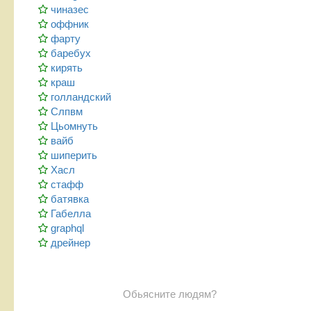
чиназес
оффник
фарту
баребух
кирять
краш
голландский
Слпвм
Цьомнуть
вайб
шиперить
Хасл
стафф
батявка
Габелла
graphql
дрейнер
Обьясните людям?