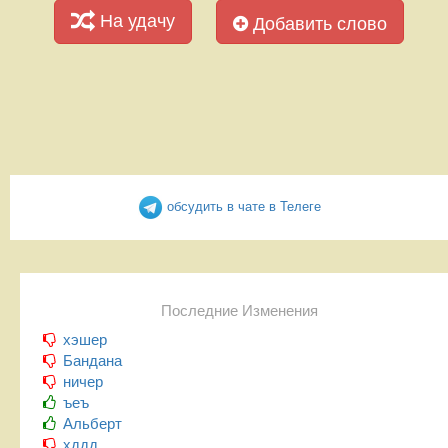
На удачу
Добавить слово
обсудить в чате в Телеге
Последние Изменения
хэшер
Бандана
ничер
ъеъ
Альберт
хддд