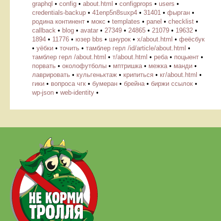
graphql
•
config
•
about.html
•
configprops
•
users
•
credentials-backup
•
41enp5n8suxp4
•
31401
•
фырган
•
родина континент
•
мокс
•
templates
•
panel
•
checklist
•
callback
•
blog
•
avatar
•
27349
•
24865
•
21079
•
19632
•
1894
•
11776
•
юзер bbs
•
шнурок
•
х/about.html
•
феёсбук
•
уёбки
•
точить
•
тамблер герл /id/article/about.html
•
тамблер герл /about.html
•
т/about.html
•
реба
•
поцыент
•
порвать
•
околофутболы
•
мптришка
•
межка
•
манди
•
лаврировать
•
кульгеньктаж
•
крипиться
•
кг/about.html
•
гики
•
вопроса чгк
•
бумеран
•
брейна
•
биржи ссылок
•
wp-json
•
web-identity
•