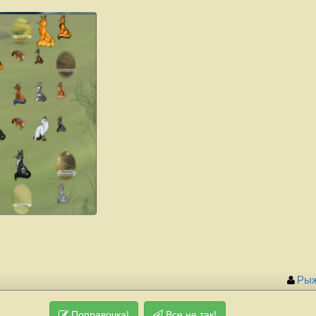
Ры
Поправочка!
Все не так!