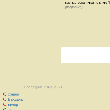
компьюторная игра по книге "
(подробнее)
Последние Изменения
хэшер
Бандана
ничер
ъеъ