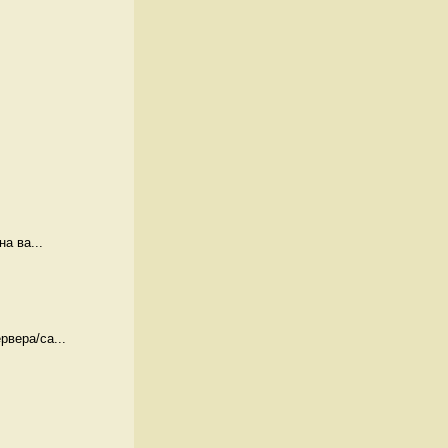
а ва...
вера/са...