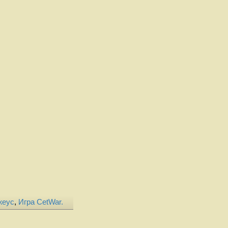
жеус
,
Игра CetWar.