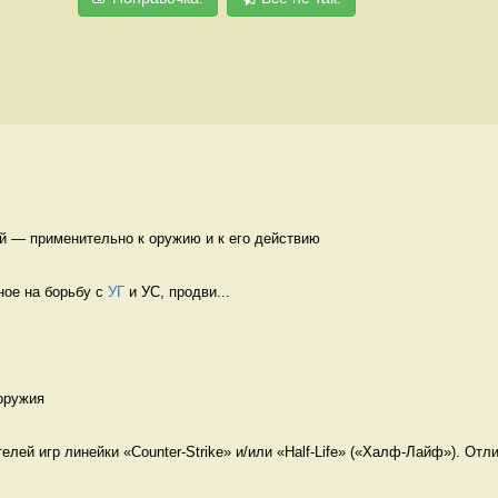
й — применительно к оружию и к его действию 
ое на борьбу с 
УГ
 и УС, продви...
оружия 
лей игр линейки «Counter-Strike» и/или «Half-Life» («Халф-Лайф»). Отли