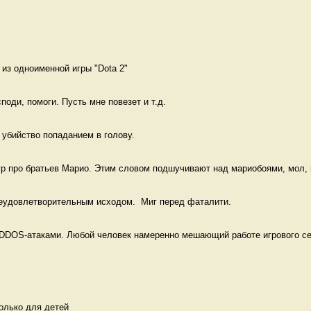
из одноименной игры "Dota 2" 
поди, помоги. Пусть мне повезет и т.д. 
, убийство попаданием в голову. 
р про братьев Марио. Этим словом подшучивают над мариобоями, мол, н
неудовлетворительным исходом.  Миг перед фаталити.
DOS-атаками. Любой человек намеренно мешающий работе игрового сер
олько для детей 