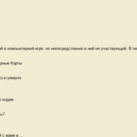
 в компьютерной игре, но непосредственно в ней не участвующий. В пе
ярные Карты 
ко и умерло 
ы ходим 
ь?

с вами в ...