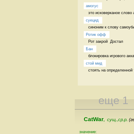
амогус
это исковерканое слово 
суецид
синоним к слову самоуб
Ротик офф
Рот закрой  Достал
Бан
блокировка игрового акк
стой мид
стоять на определенной 
еще 1
CatWar
сущ.,ср.р.
(г
,
значение: