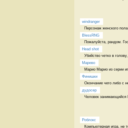
windranger
Персонаж женского пола 
BlessRNG
Пожалуйста, рандом. Гос
Head shot
Убийство четко в голову
Марево
Марио Марио из серии иг
Финишки
Окончание чего либо с 
дудосер
Человек занимающийся D
Роблокс
Компьютерная игра, не т