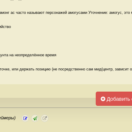
амонг ас часто называют персонажей амогусами Уточнение: амогус, это 
ийство 
аунта на неопределённое время 
точке, или держать позицию (не посредственно сам мид(центр, зависит от
Добавить 
еймеры)