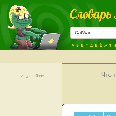
Словарь
А
Б
В
Г
Д
Е
Ё
Ж
З
И
Что 
Ищут сейчас