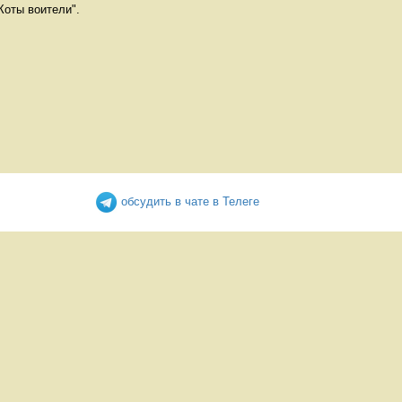
Коты воители".
обсудить в чате в Телеге