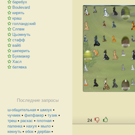
баребух
Boulevard
кирять
краш
голландский
Слпвм
Цьомнуть
стафф
вайб
шиперить
Букмакер
Хасл
батявка
Последние запросы
ш-общительная
•
шмоук
•
чучмек
•
филфакер
•
тузик
•
24
треш
•
раскас
•
плотная
•
паленка
•
нахуя
•
мыло
•
кекнуть
•
ебок
•
дербан
•