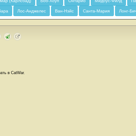
мар (Карлсбад)
Боб-Хоуп
Онтарио
Мидоус-Филд
Па
бара
Лос-Анджелес
Ван-Нэйс
Санта-Мария
Лонг-Би
ать в CatWar.