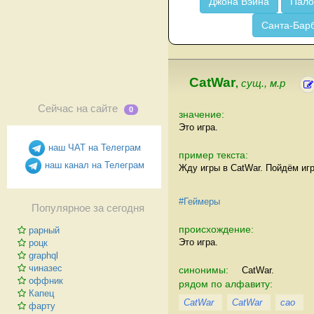
Джона Вэйна
Пало
Санта-Бар
CatWar
,
сущ., м.р
Сейчас на сайте
0
значение:
Это игра.
наш ЧАТ на Телеграм
пример текста:
наш канал на Телеграм
Жду игры в CatWar. Пойдём игр
#Геймеры
Популярное за сегодня
происхождение:
рарный
Это игра.
роцк
graphql
чиназес
синонимы:
CatWar.
оффник
рядом по алфавиту:
Капец
CatWar
CatWar
cao
фарту