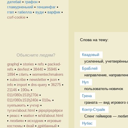
датебаё
•
графон
•
гламурненький
•
геншинфаг
•
ггвп
•
габелла
•
вуди
•
варфик
•
csrf-cookie
•
Слова на тему:
Квадовый
Обьясните людям?
усиленный, учетверённы
graphql
•
stories
•
refs
•
packed-
БраБлей
refs
•
devfest
•
38440
•
35946
•
1894
•
сбить
•
womentechmakers
направление, направленн
•
subscribe
•
newsletter
•
json
•
Нуп
info
•
import
•
dns-query
•
36275
•
пользователь-новичок 
21146
•
190њ
•
011ѓ080ѕ151ђ270ё
•
Грена
011ѓ080ѕ151ђ240ё
•
010њ
•
граната — вид игрового 
хуепыжить
•
учгнр
•
Контр-Страйк
тугач/about.html
•
рірѕрїрѕрёрєи
•
реасс
•
мабол
•
м/id/about.html
Сленг геймеров — любите
•
лезбиян
•
исходник
•
игровые
Нубас
костюмы
•
ёкай
•
дрёбанный
•