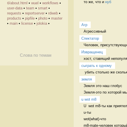
то же, что и 
нуб
б/about.html
•
wuel
•
workflows
•
user-data
•
team
•
smart
•
requests
•
reportserver
•
rdweb
•
products
•
pipfile
•
photo
•
master
•
main
•
license
•
jolokia
•
Агр
Агрессивный 
Спектатор
Человек, присутствующий
Извращенец
Слова по темам
хост, ставящий непопул
сыграть к одному
 убить столько же сколь
земля
Земля это наш глобус

Земля-это по хоторой м
u wot m8
U  wot m8-ты как приятел
u-ты

wot(what)-что

m8-mate-человек который 