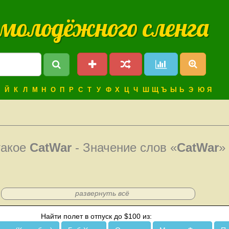
 молодёжного сленга
Й
К
Л
М
Н
О
П
Р
С
Т
У
Ф
Х
Ц
Ч
Ш
Щ
Ъ
Ы
Ь
Э
Ю
Я
такое
CatWar
- Значение слов «
CatWar
»
развернуть всё
Найти полет в отпуск до $100 из: