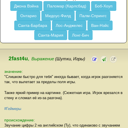
Джона Вэйна
Паломар (Карлсбад)
Боб-Хоуп
Онтарио
Мидоус-Филд
Палм-Спрингс
Санта-Барбара
Лос-Анджелес
Ван-Нэйс
Санта-Мария
Лонг-Бич
2fast4u
,
Выражение
(Шутки, Игры)
значение:
"Слишком быстро для тебя" иногда бывает, когда игрок разгоняется
так, что вылетает за пределы поля игры.
Также яркий пример на картинке. (Сюжетная игра. Игрок врезался в
стену и сломал её из-за разгона).
#Геймеры
происхождение:
Звучание цифры 2 на английском (Ту), что одинаково с звучанием