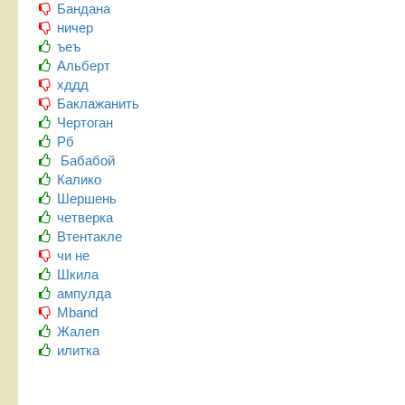
Бандана
ничер
ъеъ
Альберт
хддд
Баклажанить
Чертоган
Рб
Бабабой
Калико
Шершень
четверка
Втентакле
чи не
Шкила
ампулда
Mband
Жалеп
илитка