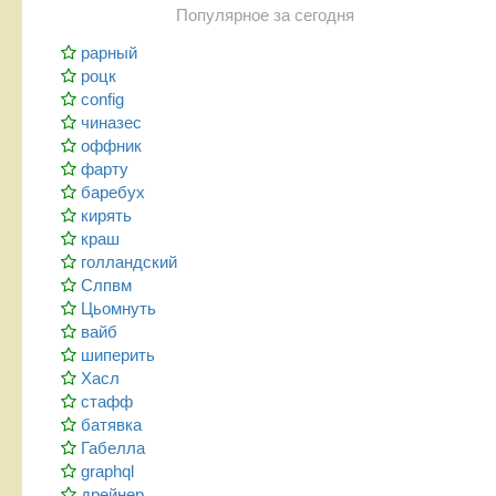
Популярное за сегодня
рарный
роцк
config
чиназес
оффник
фарту
баребух
кирять
краш
голландский
Слпвм
Цьомнуть
вайб
шиперить
Хасл
стафф
батявка
Габелла
graphql
дрейнер