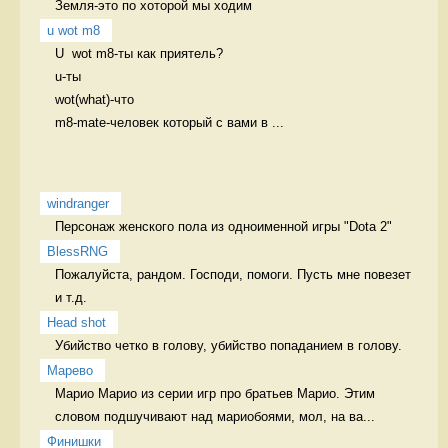
Земля-это по хоторой мы ходим 
u wot m8
U  wot m8-ты как приятель?

u-ты

wot(what)-что

m8-mate-человек который с вами в ...
windranger
Персонаж женского пола из одноименной игры "Dota 2" 
BlessRNG
Пожалуйста, рандом. Господи, помоги. Пусть мне повезет 
и т.д. 
Head shot
Убийство четко в голову, убийство попаданием в голову. 
Марево
Марио Марио из серии игр про братьев Марио. Этим 
словом подшучивают над мариобоями, мол, на ва...
Финишки