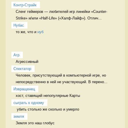
Контр-Страйк
Сленг геймеров — любителей игр линейки «Counter-
Strike» и/или «Half-Life» («Халф-Лайф»). Отлич...
Нубас
то же, что и 
нуб
Агр
Агрессивный 
Спектатор
Человек, присутствующий в компьютерной игре, но 
непосредственно в ней не участвующий. В перено...
Извращенец
хост, ставящий непопулярные Карты 
сыграть к одному
 убить столько же сколько и умерло 
земля
Земля это наш глобус
