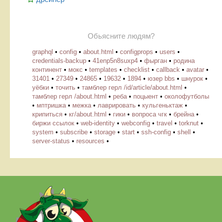
Обьясните людям?
graphql
•
config
•
about.html
•
configprops
•
users
•
credentials-backup
•
41enp5n8suxp4
•
фырган
•
родина
континент
•
мокс
•
templates
•
checklist
•
callback
•
avatar
•
31401
•
27349
•
24865
•
19632
•
1894
•
юзер bbs
•
шнурок
•
уёбки
•
точить
•
тамблер герл /id/article/about.html
•
тамблер герл /about.html
•
реба
•
поцыент
•
околофутболы
•
мптришка
•
межка
•
лаврировать
•
кульгеньктаж
•
крипиться
•
кг/about.html
•
гики
•
вопроса чгк
•
брейна
•
биржи ссылок
•
web-identity
•
webconfig
•
travel
•
torknut
•
system
•
subscribe
•
storage
•
start
•
ssh-config
•
shell
•
server-status
•
resources
•