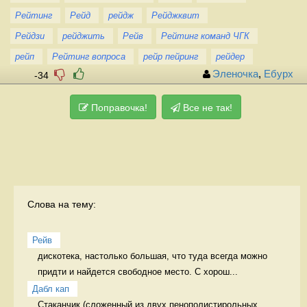
Рейтинг
Рейд
рейдж
Рейджквит
Рейдзи
рейджить
Рейв
Рейтинг команд ЧГК
рейп
Рейтинг вопроса
рейр пейринг
рейдер
Эленочка
,
Ебурх
-34
Поправочка!
Все не так!
Слова на тему:
Рейв
дискотека, настолько большая, что туда всегда можно 
придти и найдется свободное место. С хорош...
Дабл кап
Стаканчик (сложенный из двух пенополистирольных 