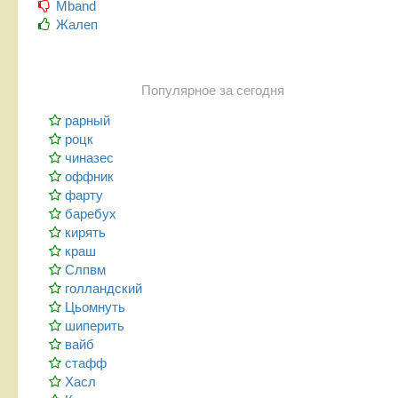
Mband
Жалеп
Популярное за сегодня
рарный
роцк
чиназес
оффник
фарту
баребух
кирять
краш
Слпвм
голландский
Цьомнуть
шиперить
вайб
стафф
Хасл