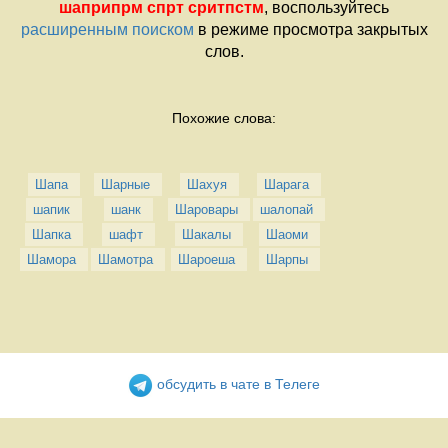
шаприпрм спрт сритпстм
, воспользуйтесь
расширенным поиском
в режиме просмотра закрытых
слов.
Похожие слова:
Шапа
Шарные
Шахуя
Шарага
шапик
шанк
Шаровары
шалопай
Шапка
шафт
Шакалы
Шаоми
Шамора
Шамотра
Шароеша
Шарпы
обсудить в чате в Телеге