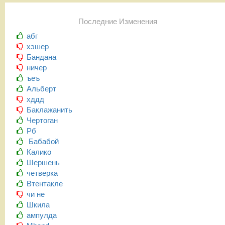
Последние Изменения
абг
хэшер
Бандана
ничер
ъеъ
Альберт
хддд
Баклажанить
Чертоган
Рб
Бабабой
Калико
Шершень
четверка
Втентакле
чи не
Шкила
ампулда