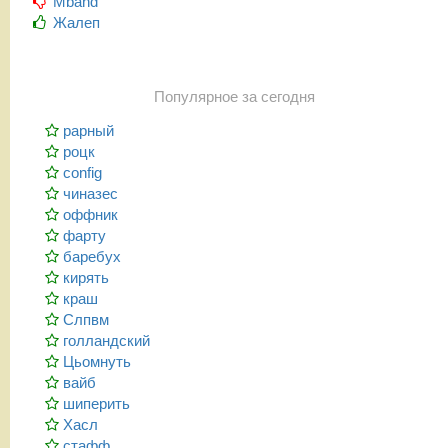
Mband
Жалеп
Популярное за сегодня
рарный
роцк
config
чиназес
оффник
фарту
баребух
кирять
краш
Слпвм
голландский
Цьомнуть
вайб
шиперить
Хасл
стафф