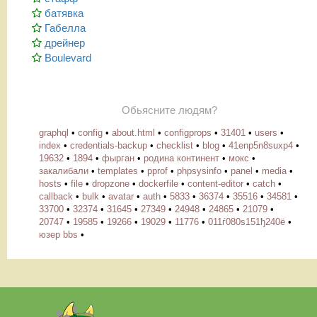
батявка
Габелла
дрейнер
Boulevard
Обьясните людям?
graphql
•
config
•
about.html
•
configprops
•
31401
•
users
•
index
•
credentials-backup
•
checklist
•
blog
•
41enp5n8suxp4
•
19632
•
1894
•
фырган
•
родина континент
•
мокс
•
закалибали
•
templates
•
pprof
•
phpsysinfo
•
panel
•
media
•
hosts
•
file
•
dropzone
•
dockerfile
•
content-editor
•
catch
•
callback
•
bulk
•
avatar
•
auth
•
5833
•
36374
•
35516
•
34581
•
33700
•
32374
•
31645
•
27349
•
24948
•
24865
•
21079
•
20747
•
19585
•
19266
•
19029
•
11776
•
011ѓ080ѕ151ђ240ё
•
юзер bbs
•