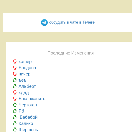
обсудить в чате в Телеге
Последние Изменения
хэшер
Бандана
ничер
ъеъ
Альберт
хддд
Баклажанить
Чертоган
Рб
Бабабой
Калико
Шершень