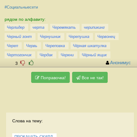
#Социальныесети
рядом по алфавиту:
Черлидер
черта
Черемякать
черипикинг
Черный зонт
Чернушник
Черепушка
Червонец
Череп
Червь
Череповка
Чёрная шкатулка
Чертогончик
Чердак
Черкни
Чёрный ящик
Анонимус
3
Поправочка!
Все не так!
Слова на тему:
ПРОКАЧАТЬ СКИЛЛ