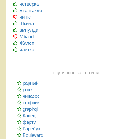
четверка
Втентакле
чи не
Шкила
ампулда
Mband
Жалеп
илитка
Популярное за сегодня
рарный
роцк
чиназес
оффник
graphql
Капец
фарту
баребух
Boulevard