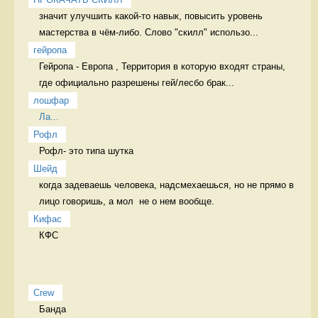
значит улучшить какой-то навык, повысить уровень 
мастерства в чём-либо. Слово "скилл" использо...
гейропа
Гейропа - Европа , Территория в которую входят страны, 
где официально разрешены гей/лесбо брак...
лошфар
Ла...
Рофл
Рофл- это типа шутка 
Шейд
когда задеваешь человека, надсмехаешься, но не прямо в 
лицо говоришь, а мол  не о нем вообще. 
Кифас
КФС 
Crew
Банда 