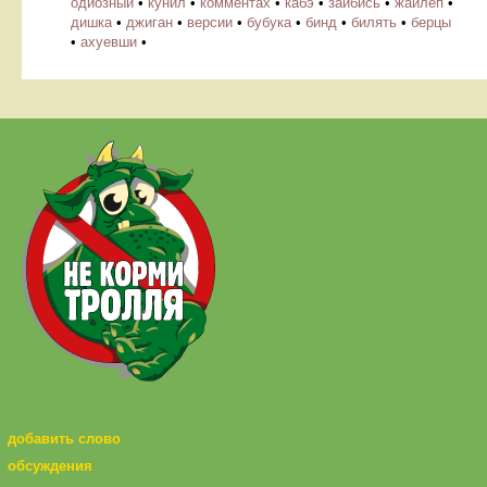
одиозный
•
кунил
•
комментах
•
кабэ
•
зайбись
•
жайлеп
•
дишка
•
джиган
•
версии
•
бубука
•
бинд
•
билять
•
берцы
•
ахуевши
•
добавить слово
обсуждения