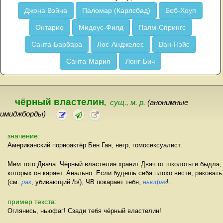
Джона Вэйна
Паломар (Карлсбад)
Боб-Хоуп
Онтарио
Мидоус-Филд
Палм-Спрингс
Санта-Барбара
Лос-Анджелес
Ван-Нэйс
Санта-Мария
Лонг-Бич
чёрный властелин
,
сущ., м. р.
(анонимные
имиджборды)
значение:
Американский порноактёр Бен Ган, негр, гомосексуалист.
Мем того Двача. Чёрный властелин хранит Двач от школоты и быдла,
которых он карает. Анально. Если будешь себя плохо вести, раковать
(см.
рак
, убивающий /b/), ЧВ покарает тебя,
ньюфаг
!.
пример текста:
Оглянись, ньюфаг! Сзади тебя чёрный властелин!