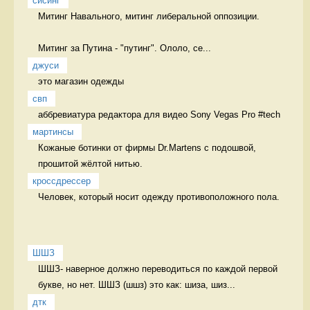
сисинг
Митинг Навального, митинг либеральной оппозиции.

Митинг за Путина - "путинг". Ололо, се...
джуси
это магазин одежды  
свп
аббревиатура редактора для видео Sony Vegas Pro #tech 
мартинсы
Кожаные ботинки от фирмы Dr.Martens с подошвой, 
прошитой жёлтой нитью. 
кроссдрессер
Человек, который носит одежду противоположного пола.  
ШШЗ
ШШЗ- наверное должно переводиться по каждой первой 
букве, но нет. ШШЗ (шшз) это как: шиза, шиз...
дтк