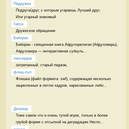
Пидружка
Подруга/друг, с которым угараешь Лучший друг,   

Или угарный знакомый
Гипси
Дружеское обращение  
Биборан
Биборан - священная книга Абдулорелигии (Абдуловеры), 

Абдуловера — интерактивная субкуль...
лапсердак
затрепанный, старый пиджак, 
флеш-луп
Флешка (файл формата .swf), содержащая несколько 
зацикленных в петлю кадров, нарисованных либо...
Дегроид
Тоже самое что и очень тупой игрок, только в более 
грубой форме с отсылкой на деградацию Неспо...