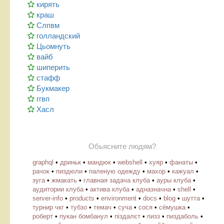
кирять
краш
Слпвм
голландский
Цьомнуть
вайб
шиперить
стафф
Букмакер
ггвп
Хасл
Обьясните людям?
graphql
•
дриньк
•
мандюк
•
webshell
•
хуяр
•
фанаты
•
рачок
•
пиздюли
•
паленую одежду
•
махор
•
кажуал
•
зуга
•
жмакать
•
главная задача клуба
•
ауры клуба
•
аудитории клуба
•
актива клуба
•
адназначна
•
shell
•
server-info
•
products
•
environment
•
docs
•
blog
•
шутта
•
турнир чкг
•
тубзо
•
темач
•
суча
•
сося
•
сёмушка
•
роберт
•
пукан бомбанул
•
піздалєт
•
пизз
•
пиздаболь
•