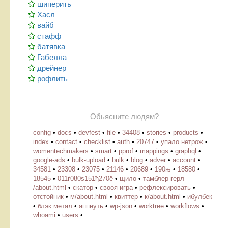
шиперить
Хасл
вайб
стафф
батявка
Габелла
дрейнер
рофлить
Обьясните людям?
config
•
docs
•
devfest
•
file
•
34408
•
stories
•
products
•
index
•
contact
•
checklist
•
auth
•
20747
•
упало нетрож
•
womentechmakers
•
smart
•
pprof
•
mappings
•
graphql
•
google-ads
•
bulk-upload
•
bulk
•
blog
•
adver
•
account
•
34581
•
23308
•
23075
•
21146
•
20689
•
190њ
•
18580
•
18545
•
011ѓ080ѕ151ђ270ё
•
щило
•
тамблер герл
/about.html
•
скатор
•
свооя игра
•
рефлексировать
•
отстойник
•
м/about.html
•
квиттер
•
к/about.html
•
ибулбек
•
блэк метал
•
аппнуть
•
wp-json
•
worktree
•
workflows
•
whoami
•
users
•