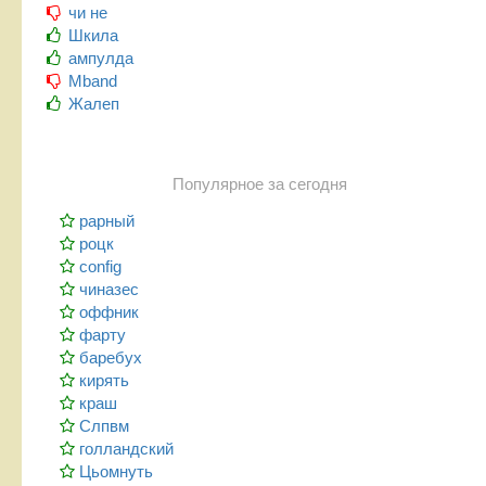
чи не
Шкила
ампулда
Mband
Жалеп
Популярное за сегодня
рарный
роцк
config
чиназес
оффник
фарту
баребух
кирять
краш
Слпвм
голландский
Цьомнуть