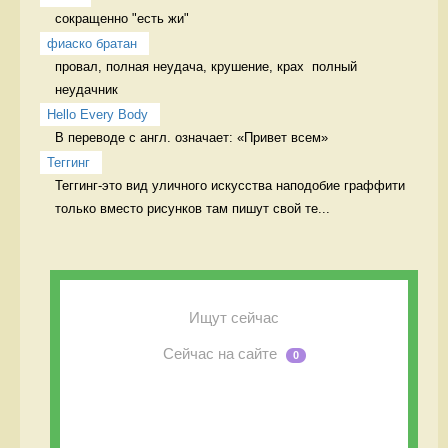
сокращенно "есть жи" 
фиаско братан
провал, полная неудача, крушение, крах  полный 
неудачник
Hello Every Body
В переводе с англ. означает: «Привет всем» 
Теггинг
Теггинг-это вид уличного искусства наподобие граффити 
только вместо рисунков там пишут свой те...
Ищут сейчас
Сейчас на сайте
0