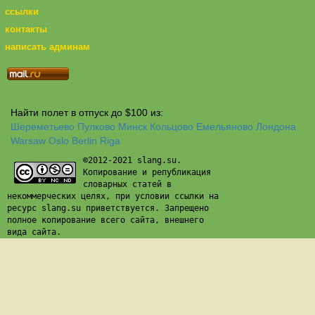
ссылки
контакты
написать админам
Найти полет в отпуск до $100 из:
Шереметьево
Пулково
Минск
Кольцово
Емельяново
Лондона
Warsaw
Oslo
Berlin
Riga
©2012-2021 slang.su.
Копирование и републикация
словарных статей в
некоммерческих целях, при условии ссылки на
ресурс slang.su приветствуется. Запрещено
полное копирование всего сайта, внешнего
вида сайта.