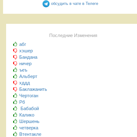
обсудить в чате в Телеге
Последние Изменения
абг
хэшер
Бандана
ничер
ъеъ
Альберт
хддд
Баклажанить
Чертоган
Рб
Бабабой
Калико
Шершень
четверка
Втентакле