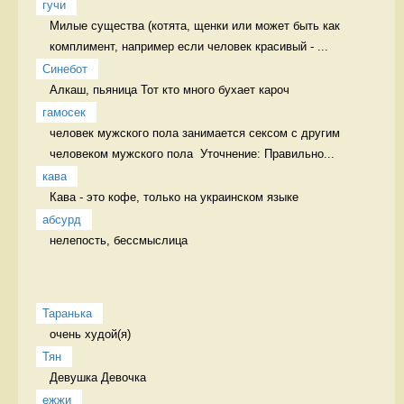
гучи
Милые существа (котята, щенки или может быть как 
комплимент, например если человек красивый - ...
Синебот
Алкаш, пьяница Тот кто много бухает кароч
гамосек
человек мужского пола занимается сексом с другим 
человеком мужского пола  Уточнение: Правильно...
кава
Кава - это кофе, только на украинском языке 
абсурд
нелепость, бессмыслица 
Таранька
очень худой(я) 
Тян
Девушка Девочка
ежжи