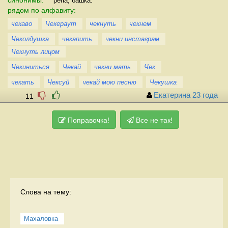
репа, башка.
рядом по алфавиту:
чекаво
Чекераут
чекнуть
чекнем
Чеколдушка
чекапить
чекни инстаграм
Чекнуть лицом
Чекиниться
Чекай
чекни мать
Чек
чекать
Чексуй
чекай мою песню
Чекушка
Екатерина 23 года
11
Поправочка!
Все не так!
Слова на тему:
Махаловка