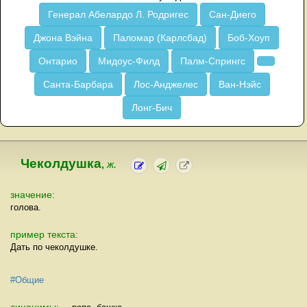
Генерал Абелардо Л. Родригес
Сан-Диего
Джона Вэйна
Паломар (Карлсбад)
Боб-Хоуп
Онтарио
Мидоус-Филд
Палм-Спрингс
Санта-Барбара
Лос-Анджелес
Ван-Нэйс
Лонг-Бич
Чеколдушка
,
ж.
значение:
голова.
пример текста:
Дать по чеколдушке.
#Общие
синонимы: