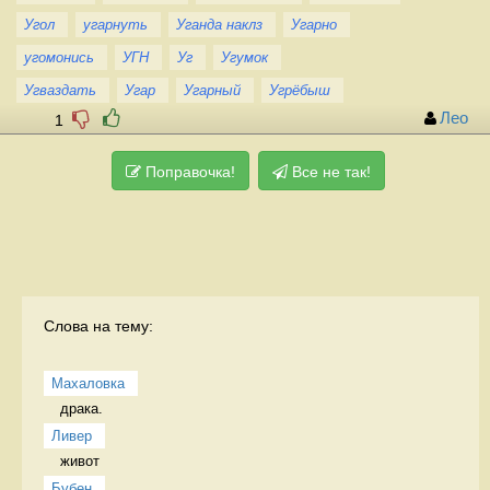
Угол
угарнуть
Уганда наклз
Угарно
угомонись
УГН
Уг
Угумок
Угваздать
Угар
Угарный
Угрёбыш
Лео
1
Поправочка!
Все не так!
Слова на тему:
Махаловка
драка.  
Ливер
живот 
Бубен