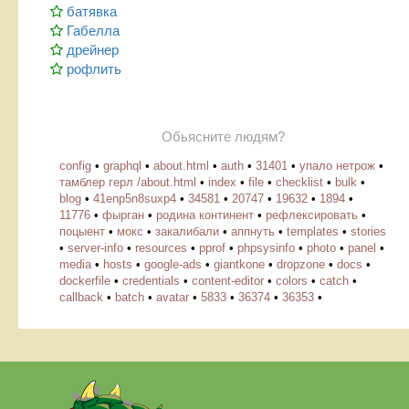
батявка
Габелла
дрейнер
рофлить
Обьясните людям?
config
•
graphql
•
about.html
•
auth
•
31401
•
упало нетрож
•
тамблер герл /about.html
•
index
•
file
•
checklist
•
bulk
•
blog
•
41enp5n8suxp4
•
34581
•
20747
•
19632
•
1894
•
11776
•
фырган
•
родина континент
•
рефлексировать
•
поцыент
•
мокс
•
закалибали
•
аппнуть
•
templates
•
stories
•
server-info
•
resources
•
pprof
•
phpsysinfo
•
photo
•
panel
•
media
•
hosts
•
google-ads
•
giantkone
•
dropzone
•
docs
•
dockerfile
•
credentials
•
content-editor
•
colors
•
catch
•
callback
•
batch
•
avatar
•
5833
•
36374
•
36353
•