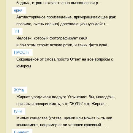
бедных, стран некачественно выполненная р...
ерня
Антиисторичное произведение, приукрашивающее (как 
правило, очень сильно) дореволюционную дейст...
ТП
Человек, который фотографирует себя 

и при этом строит всякие рожи, и таких фото куча. 
ПРОСТт
Сокращеное от слова просто Ответ на все вопросы с 
юмором
ЖУпа
Жирная уродливая подруга Уточнение: Вы, молодёжь, 
привыкли воспринимать, что "ЖУПа" это Жирная...
гучи
Милые существа (котята, щенки или может быть как 
комплимент, например если человек красивый - ...
Синебот