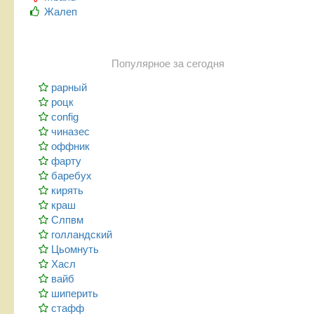
Жалеп
Популярное за сегодня
рарный
роцк
config
чиназес
оффник
фарту
баребух
кирять
краш
Слпвм
голландский
Цьомнуть
Хасл
вайб
шиперить
стафф