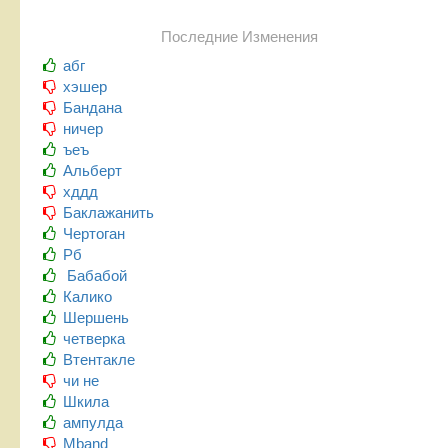
Последние Изменения
абг
хэшер
Бандана
ничер
ъеъ
Альберт
хддд
Баклажанить
Чертоган
Рб
Бабабой
Калико
Шершень
четверка
Втентакле
чи не
Шкила
ампулда
Mband