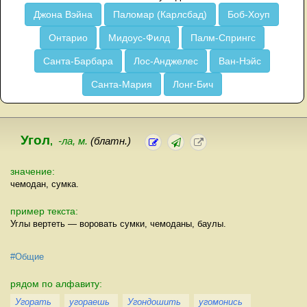
Джона Вэйна
Паломар (Карлсбад)
Боб-Хоуп
Онтарио
Мидоус-Филд
Палм-Спрингс
Санта-Барбара
Лос-Анджелес
Ван-Нэйс
Санта-Мария
Лонг-Бич
Угол
,
-ла, м.
(блатн.)
значение:
чемодан, сумка.
пример текста:
Углы вертеть — воровать сумки, чемоданы, баулы.
#Общие
рядом по алфавиту:
Угорать
угораешь
Угондошить
угомонись