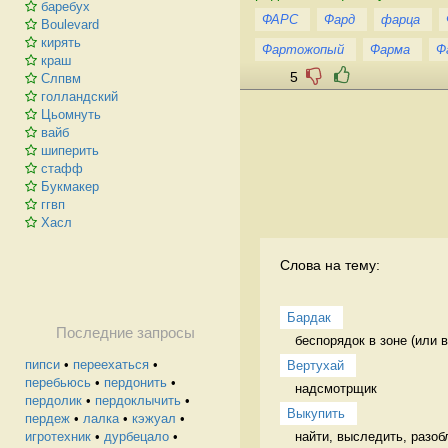
баребух
ФАРС
Фард
фарца
Boulevard
кирять
Фартожопый
Фарма
Ф
краш
5
Слпвм
голландский
Цьомнуть
вайб
шиперить
стафф
Букмакер
ггвп
Хасл
Слова на тему:
Бардак
Последние запросы
беспорядок в зоне (или в
пипси
•
переехаться
•
Вертухай
перебьюсь
•
пердонить
•
надсмотрщик 
пердолик
•
пердоклычить
•
Выкупить
пердеж
•
лалка
•
кэжуал
•
найти, выследить, разобл
игротехник
•
дурбецало
•