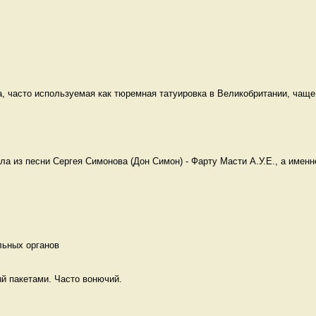
, часто используемая как тюремная татуировка в Великобритании, чаще 
 
ла из песни Сергея Симонова (Дон Симон) - Фарту Масти А.У.Е., а именно
льных органов 
й пакетами. Часто вонючий. 