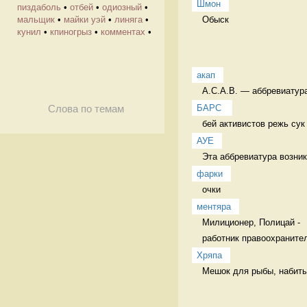
Шмон
пиздаболь
•
отбей
•
одиозный
•
Обыск 
мальщик
•
майки уэй
•
линяга
•
кунил
•
кпиногрыз
•
комментах
•
акап
A.C.A.B. — аббревиатура
БАРС 
Слова по темам
бей активистов режь сук
АУЕ
Эта аббревиатура возник
фарки
очки 
ментяра
Милиционер, Полицай - 

работник правоохраните
Хряпа
Мешок для рыбы, набиты