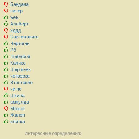
Бандана
ничер
ъеъ
Альберт
хддд
Баклажанить
Чертоган
Рб
Бабабой
Калико
Шершень
четверка
Втентакле
чи не
Шкила
ампулда
Mband
Жалеп
илитка
Интересные определения: