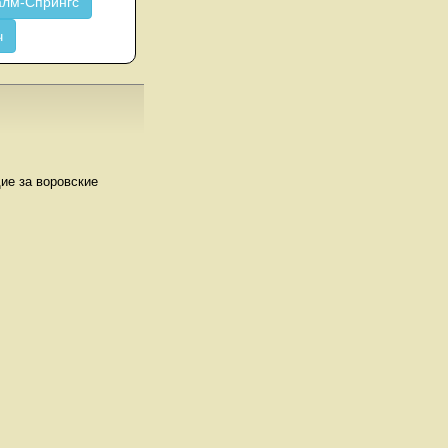
лм-Спрингс
ч
щие за воровские