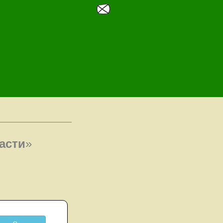
асти
»