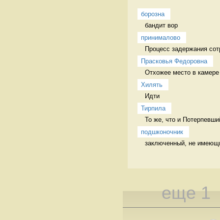
борозна
бандит вор
принималово
Процесс задержания сотр
Прасковья Федоровна
Отхожее место в камере 
Хилять
Идти 
Тирпила
То же, что и Потерпевши
подшконочник
заключенный, не имеющий
еще 1