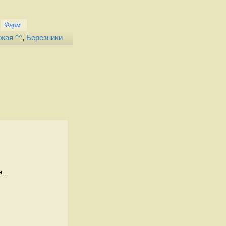
Фарм
жая ^^
,
Березники
...