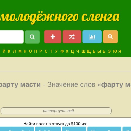
 молодёжного сленга
Й
К
Л
М
Н
О
П
Р
С
Т
У
Ф
Х
Ц
Ч
Ш
Щ
Ъ
Ы
Ь
Э
Ю
Я
фарту масти
- Значение слов «
фарту м
развернуть всё
Найти полет в отпуск до $100 из: