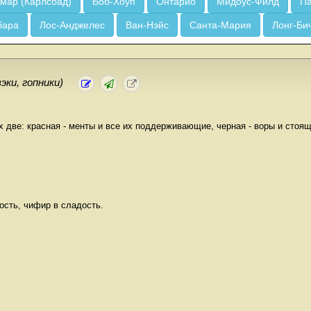
мар (Карлсбад)
Боб-Хоуп
Онтарио
Мидоус-Филд
Па
бара
Лос-Анджелес
Ван-Нэйс
Санта-Мария
Лонг-Би
зэки, гопники)
их две: красная - менты и все их поддерживающие, черная - воры и стоя
ость, чифир в сладость.