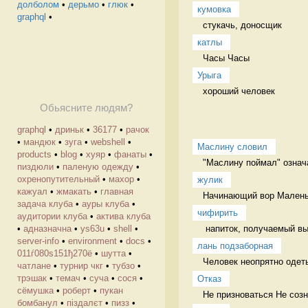
долболом
•
дерьмо
•
глюк
•
кумовка
graphql
•
стукачь, доносщик 
катлы
Часы Часы
Урыга
хороший человек 
Обьясните людям?
graphql
•
дриньк
•
36177
•
рачок
•
мандюк
•
зуга
•
webshell
•
Маслину словил
products
•
blog
•
хуяр
•
фанаты
•
"Маслину поймал" означа
пиздюли
•
паленую одежду
•
охренопутительный
•
махор
•
жулик
кажуал
•
жмакать
•
главная
Начинающий вор Малень
задача клуба
•
ауры клуба
•
чифирить
аудитории клуба
•
актива клуба
 напиток, получаемый в
•
адназначна
•
ys63u
•
shell
•
server-info
•
environment
•
docs
•
лань подзаборная
011ѓ080ѕ151ђ270ё
•
шутта
•
Человек неопрятно одет
чатлане
•
турнир чкг
•
тубзо
•
трэшак
•
темач
•
суча
•
сося
•
Отказ
сёмушка
•
роберт
•
пукан
Не призноваться Не соз
бомбанул
•
піздалєт
•
пизз
•