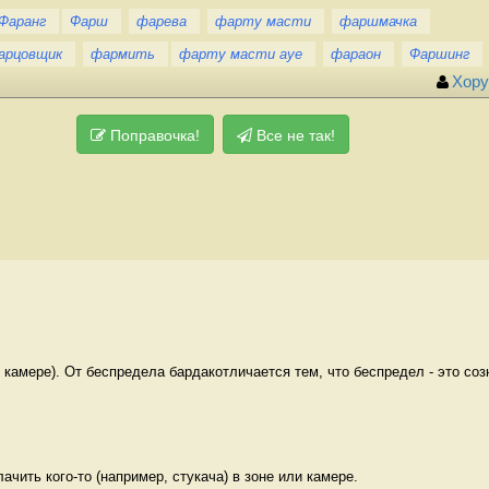
Фаранг
Фарш
фарева
фарту масти
фаршмачка
арцовщик
фармить
фарту масти ауе
фараон
Фаршинг
Хору
Поправочка!
Все не так!
 камере). От беспредела бардакотличается тем, что беспредел - это созн
ачить кого-то (например, стукача) в зоне или камере. 