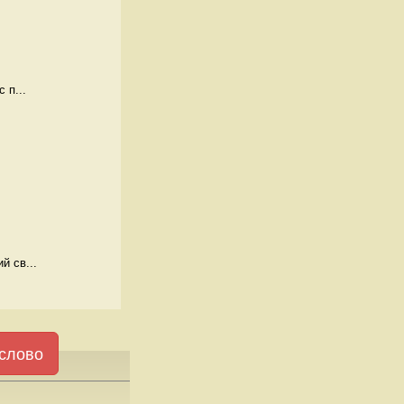
 п...
й св...
слово