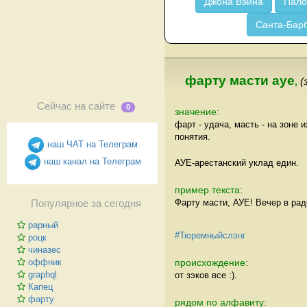
Джона Вэйна
Пало
Санта-Бар
фарту масти ауе
,
(
Сейчас на сайте
0
значение:
фарт - удача, масть - на зоне 
понятия.
наш ЧАТ на Телеграм
наш канал на Телеграм
АУЕ-арестанский уклад един.
пример текста:
Фарту масти, АУЕ! Вечер в рад
Популярное за сегодня
рарный
#Тюремныйслэнг
роцк
чиназес
происхождение:
оффник
graphql
от зэков все :).
Капец
фарту
рядом по алфавиту: