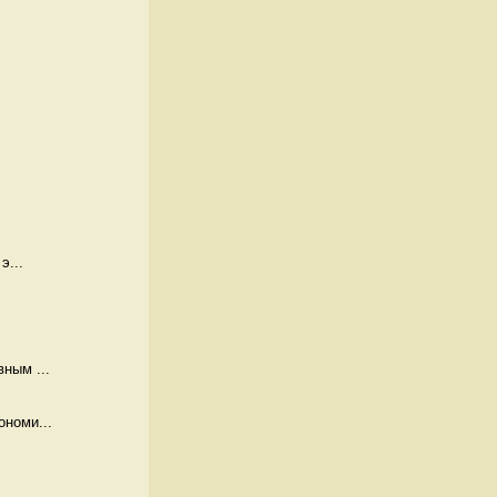
э...
ным ...
ономи...