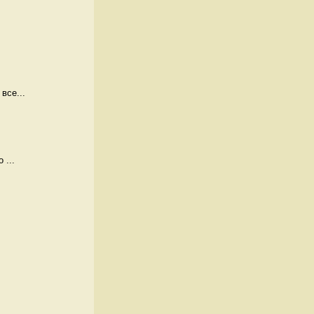
все...
 ...