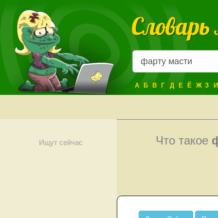
Словарь
А
Б
В
Г
Д
Е
Ё
Ж
З
И
Что такое
Ищут сейчас