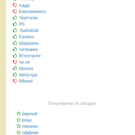
хддд
Баклажанить
Чертоган
Рб
Бабабой
Калико
Шершень
четверка
Втентакле
чи не
Шкила
ампулда
Mband
Популярное за сегодня
рарный
роцк
чиназес
оффник