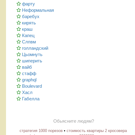
фарту
Неформальная
баребух
кирять
краш
Капец
Слпвм
голландский
Цьомнуть
шиперить
вайб
стафф
graphql
Boulevard
Хасл
Габелла
Обьясните людям?
стратегия 1000 порезов
•
стоимость квартиры 2 кросовера