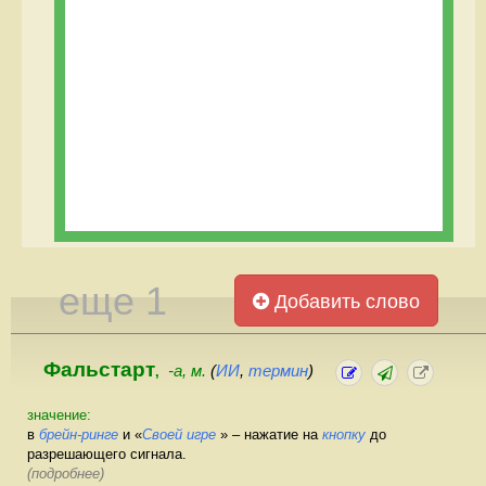
еще 1
Добавить слово
Фальстарт
-а, м.
(
ИИ
,
термин
)
,
значение:
в
брейн-ринге
и «
Своей игре
» – нажатие на
кнопку
до
разрешающего сигнала.
(подробнее)