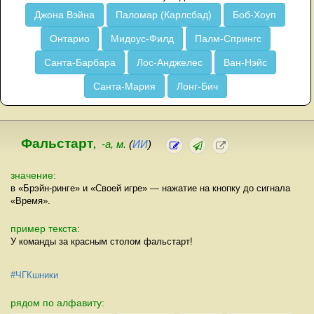
Джона Вэйна
Паломар (Карлсбад)
Боб-Хоуп
Онтарио
Мидоус-Филд
Палм-Спрингс
Санта-Барбара
Лос-Анджелес
Ван-Нэйс
Санта-Мария
Лонг-Бич
Фальстарт
,
-а, м.
(
ИИ
)
значение:
в «Брэйн-ринге» и «Своей игре» — нажатие на кнопку до сигнала
«Время».
пример текста:
У команды за красным столом фальстарт!
#ЧГКшники
рядом по алфавиту: