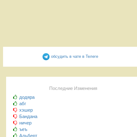
обсудить в чате в Телеге
Последние Изменения
додяра
абг
хэшер
Бандана
ничер
ъеъ
Альберт