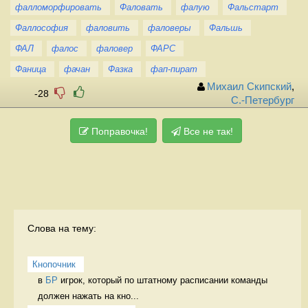
фалломорфировать
Фаловать
фалую
Фальстарт
Фаллософия
фаловить
фаловеры
Фальшь
ФАЛ
фалос
фаловер
ФАРС
Фаница
фачан
Фазка
фап-пират
Михаил Скипский
,
-28
С.-Петербург
Поправочка!
Все не так!
Слова на тему:
Кнопочник
в 
БР
 игрок, который по штатному расписании команды 
должен нажать на кно...