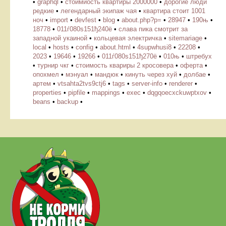
•
graphql
•
стоимиость квартиры 2000000
•
дорогие люди
редкие
•
легендарный экипаж чая
•
квартира стоит 1001
ноч
•
import
•
devfest
•
blog
•
about.php?p=
•
28947
•
190њ
•
18778
•
011ѓ080ѕ151ђ240ё
•
слава пика смотрит за
западной укаиной
•
кольцевая электричка
•
sitemariage
•
local
•
hosts
•
config
•
about.html
•
4supwhusi8
•
22208
•
2023
•
19646
•
19266
•
011ѓ080ѕ151ђ270ё
•
010њ
•
штребух
•
турнир чкг
•
стоимость квариры 2 кросовера
•
оферта
•
опохмел
•
мэнуал
•
мандюк
•
кинуть через хуй
•
долбае
•
артем
•
vtsahta2tvs9ctj6
•
tags
•
server-info
•
renderer
•
properties
•
pipfile
•
mappings
•
exec
•
dqgqoecxckuwptxov
•
beans
•
backup
•