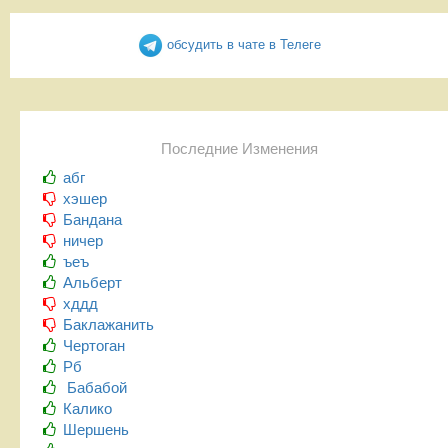
обсудить в чате в Телеге
Последние Изменения
абг
хэшер
Бандана
ничер
ъеъ
Альберт
хддд
Баклажанить
Чертоган
Рб
Бабабой
Калико
Шершень