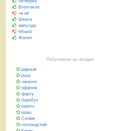
четверка
Втентакле
чи не
Шкила
ампулда
Mband
Жалеп
Популярное за сегодня
рарный
роцк
чиназес
оффник
фарту
баребух
кирять
краш
Слпвм
голландский
Капец