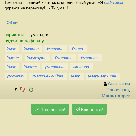
Тоже мне — умики! • Как сказал один юный умик: «Я
пафосных
дураков не переношу!» • Ты ума!!!
#Общие
варианты:
ума -ы, ж.
рядом по алфавиту:
Умик
Уматно
Умереть
Умора
Умжас
Умыкнуть
Уматать
Умотать
Умик
Умочка
уматовый
уматова
умножаю
умалишенный/ая
умвр
умарумару чан
Анастасия
5
Панасенко
,
Магнитогорск
Поправочка!
Все не так!