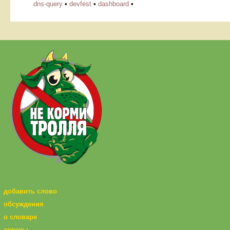
dns-query
•
devfest
•
dashboard
•
добавить слово
обсуждения
о словаре
авторы