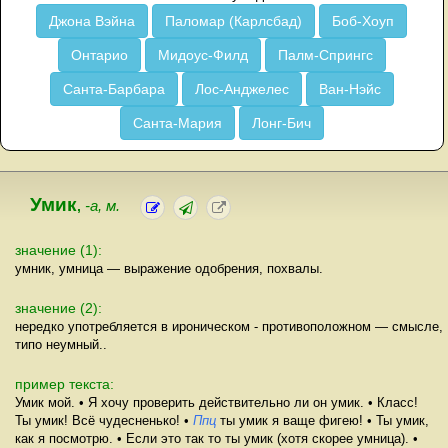
Джона Вэйна
Паломар (Карлсбад)
Боб-Хоуп
Онтарио
Мидоус-Филд
Палм-Спрингс
Санта-Барбара
Лос-Анджелес
Ван-Нэйс
Санта-Мария
Лонг-Бич
Умик
,
-а, м.
значение (1):
умник, умница — выражение одобрения, похвалы.
значение (2):
нередко употребляется в ироническом - противоположном — смысле,
типо неумный..
пример текста:
Умик мой. • Я хочу проверить действительно ли он умик. • Класс!
Ты умик! Всё чудесненько! •
Ппц
ты умик я ваще фигею! • Ты умик,
как я посмотрю. • Если это так то ты умик (хотя скорее умница). •