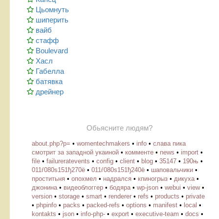
Цьомнуть
шиперить
вайб
стафф
Boulevard
Хасл
Габелла
батявка
дрейнер
Обьясните людям?
about.php?p=
•
womentechmakers
•
info
•
слава пика
смотрит за западной укаиной
•
комменте
•
news
•
import
•
file
•
failureratevents
•
config
•
client
•
blog
•
35147
•
190њ
•
011ѓ080ѕ151ђ270ё
•
011ѓ080ѕ151ђ240ё
•
шаповальчики
•
проститьня
•
опохмел
•
надрался
•
кпиногрыз
•
дикуха
•
джонина
•
видеоблоггер
•
бодяра
•
wp-json
•
webui
•
view
•
version
•
storage
•
smart
•
renderer
•
refs
•
products
•
private
•
phpinfo
•
packs
•
packed-refs
•
options
•
manifest
•
local
•
kontakts
•
json
•
info-php-
•
export
•
executive-team
•
docs
•