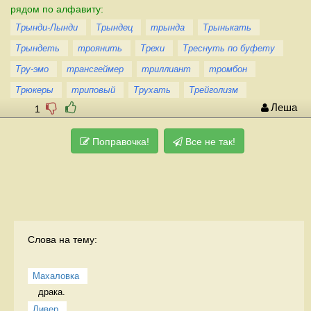
рядом по алфавиту:
Трынди-Лынди
Трындец
трында
Трынькать
Трындеть
троянить
Трехи
Треснуть по буфету
Тру-эмо
трансгеймер
триллиант
тромбон
Трюкеры
триповый
Трухать
Трейголизм
Леша
1
Поправочка!
Все не так!
Слова на тему:
Махаловка
драка.  
Ливер