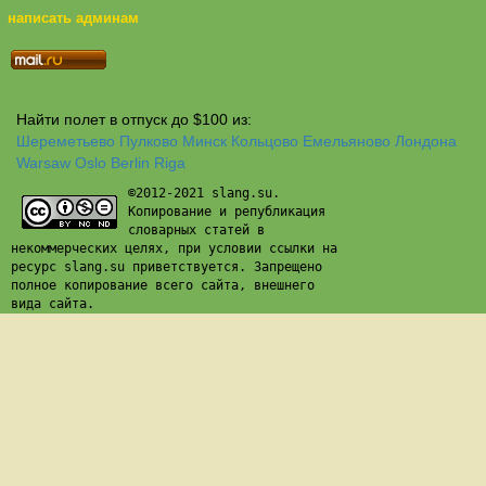
написать админам
Найти полет в отпуск до $100 из:
Шереметьево
Пулково
Минск
Кольцово
Емельяново
Лондона
Warsaw
Oslo
Berlin
Riga
©2012-2021 slang.su.
Копирование и републикация
словарных статей в
некоммерческих целях, при условии ссылки на
ресурс slang.su приветствуется. Запрещено
полное копирование всего сайта, внешнего
вида сайта.