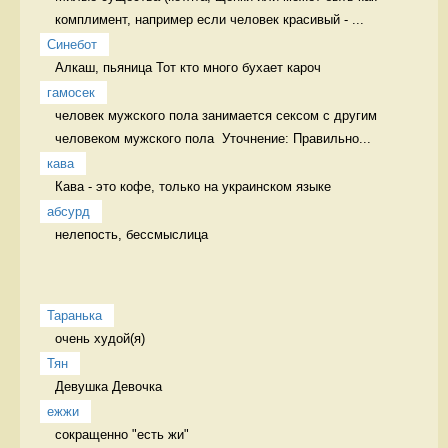
комплимент, например если человек красивый - ...
Синебот
Алкаш, пьяница Тот кто много бухает кароч
гамосек
человек мужского пола занимается сексом с другим 
человеком мужского пола  Уточнение: Правильно...
кава
Кава - это кофе, только на украинском языке 
абсурд
нелепость, бессмыслица 
Таранька
очень худой(я) 
Тян
Девушка Девочка
ежжи
сокращенно "есть жи" 