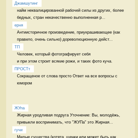
Джамшутинг
найм неквалицированной рабочей силы из других, более 
бедных, стран некачественно выполненная р...
ерня
Антиисторичное произведение, приукрашивающее (как 
правило, очень сильно) дореволюционную дейст...
ТП
Человек, который фотографирует себя 

и при этом строит всякие рожи, и таких фото куча. 
ПРОСТт
Сокращеное от слова просто Ответ на все вопросы с 
юмором
ЖУпа
Жирная уродливая подруга Уточнение: Вы, молодёжь, 
привыкли воспринимать, что "ЖУПа" это Жирная...
гучи
Милые существа (котята, щенки или может быть как 