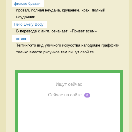
фиаско братан
провал, полная неудача, крушение, крах  полный 
неудачник
Hello Every Body
В переводе с англ. означает: «Привет всем» 
Теггинг
Теггинг-это вид уличного искусства наподобие граффити 
только вместо рисунков там пишут свой те...
Ищут сейчас
Сейчас на сайте
0