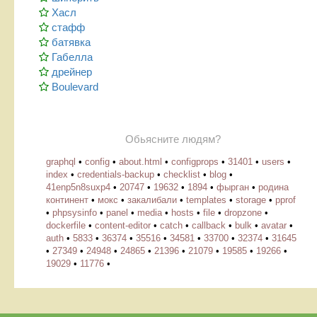
Хасл
стафф
батявка
Габелла
дрейнер
Boulevard
Обьясните людям?
graphql
•
config
•
about.html
•
configprops
•
31401
•
users
•
index
•
credentials-backup
•
checklist
•
blog
•
41enp5n8suxp4
•
20747
•
19632
•
1894
•
фырган
•
родина
континент
•
мокс
•
закалибали
•
templates
•
storage
•
pprof
•
phpsysinfo
•
panel
•
media
•
hosts
•
file
•
dropzone
•
dockerfile
•
content-editor
•
catch
•
callback
•
bulk
•
avatar
•
auth
•
5833
•
36374
•
35516
•
34581
•
33700
•
32374
•
31645
•
27349
•
24948
•
24865
•
21396
•
21079
•
19585
•
19266
•
19029
•
11776
•