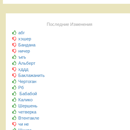
Последние Изменения
абг
хэшер
Бандана
ничер
ъеъ
Альберт
хддд
Баклажанить
Чертоган
Рб
Бабабой
Калико
Шершень
четверка
Втентакле
чи не