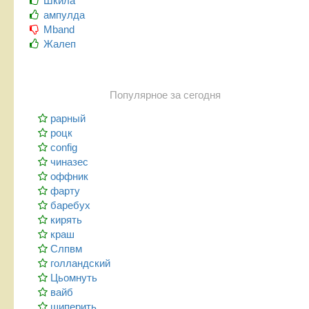
Шкила
ампулда
Mband
Жалеп
Популярное за сегодня
рарный
роцк
config
чиназес
оффник
фарту
баребух
кирять
краш
Слпвм
голландский
Цьомнуть
вайб
шиперить