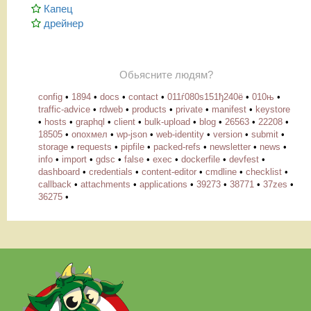
Капец
дрейнер
Обьясните людям?
config
•
1894
•
docs
•
contact
•
011ѓ080ѕ151ђ240ё
•
010њ
•
traffic-advice
•
rdweb
•
products
•
private
•
manifest
•
keystore
•
hosts
•
graphql
•
client
•
bulk-upload
•
blog
•
26563
•
22208
•
18505
•
опохмел
•
wp-json
•
web-identity
•
version
•
submit
•
storage
•
requests
•
pipfile
•
packed-refs
•
newsletter
•
news
•
info
•
import
•
gdsc
•
false
•
exec
•
dockerfile
•
devfest
•
dashboard
•
credentials
•
content-editor
•
cmdline
•
checklist
•
callback
•
attachments
•
applications
•
39273
•
38771
•
37zes
•
36275
•