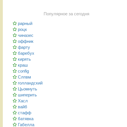
Популярное за сегодня
рарный
роцк
чиназес
оффник
фарту
баребух
кирять
краш
config
Слпвм
голландский
Цьомнуть
шиперить
Хасл
вайб
стафф
батявка
Габелла