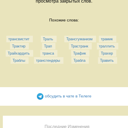
просмотра закрытых слов.
Похожие слова:
трансвистит
Траль
Трансгуманизм
трамик
Трактир
Трап
Трастранк
траллить
Трайхардить
транса
Трафик
Трахер
Траблы
трансгендеры
Трабла
Травить
обсудить в чате в Телеге
Последние Изменения