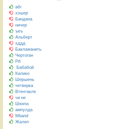
абг
хэшер
Бандана
ничер
ъеъ
Альберт
хддд
Баклажанить
Чертоган
Рб
Бабабой
Калико
Шершень
четверка
Втентакле
чи не
Шкила
ампулда
Mband
Жалеп