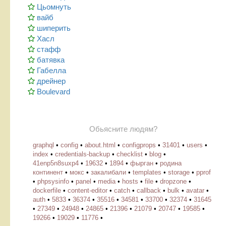
Цьомнуть
вайб
шиперить
Хасл
стафф
батявка
Габелла
дрейнер
Boulevard
Обьясните людям?
graphql
•
config
•
about.html
•
configprops
•
31401
•
users
•
index
•
credentials-backup
•
checklist
•
blog
•
41enp5n8suxp4
•
19632
•
1894
•
фырган
•
родина
континент
•
мокс
•
закалибали
•
templates
•
storage
•
pprof
•
phpsysinfo
•
panel
•
media
•
hosts
•
file
•
dropzone
•
dockerfile
•
content-editor
•
catch
•
callback
•
bulk
•
avatar
•
auth
•
5833
•
36374
•
35516
•
34581
•
33700
•
32374
•
31645
•
27349
•
24948
•
24865
•
21396
•
21079
•
20747
•
19585
•
19266
•
19029
•
11776
•