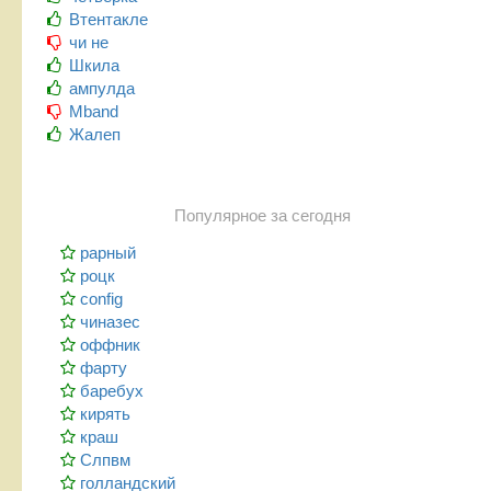
Втентакле
чи не
Шкила
ампулда
Mband
Жалеп
Популярное за сегодня
рарный
роцк
config
чиназес
оффник
фарту
баребух
кирять
краш
Слпвм
голландский