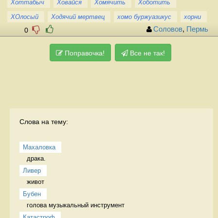
Хоттабыч
Ховайся
Хомячить
Хоботить
ХОлосый
Ходячий мертвец
хомо буржуазикус
хорни
Соловов
,
Пермь
0
Поправочка!
Все не так!
Слова на тему:
Махаловка
драка.  
Ливер
живот 
Бубен
голова музыкальный инструмент
Катастроф