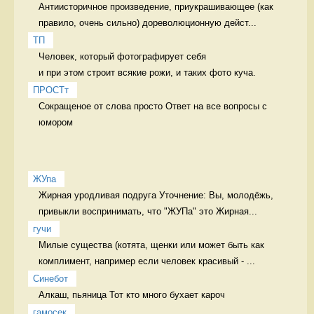
Антиисторичное произведение, приукрашивающее (как 
правило, очень сильно) дореволюционную дейст...
ТП
Человек, который фотографирует себя 

и при этом строит всякие рожи, и таких фото куча. 
ПРОСТт
Сокращеное от слова просто Ответ на все вопросы с 
юмором
ЖУпа
Жирная уродливая подруга Уточнение: Вы, молодёжь, 
привыкли воспринимать, что "ЖУПа" это Жирная...
гучи
Милые существа (котята, щенки или может быть как 
комплимент, например если человек красивый - ...
Синебот
Алкаш, пьяница Тот кто много бухает кароч
гамосек