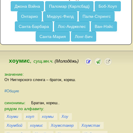
Джона Вэйна
Паломар (Карлсбад)
Боб-Хоуп
Онтарио
Мидоус-Филд
Палм-Спрингс
Санта-Барбара
Лос-Анджелес
Ван-Нэйс
Санта-Мария
Лонг-Бич
хоумис
,
сущ.мн.ч.
(Молодёжь)
значение:
От Ниггерского сленга – браток, кореш.
#Общие
синонимы:
Братан, кореш..
рядом по алфавиту:
Хоуми
хоуп
хоумы
Хоу
Хоумбой
хоумис
Хоумстакер
Хоумстак