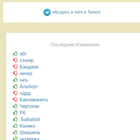
обсудить в чате в Телеге
Последние Изменения
абг
хэшер
Бандана
ничер
ъеъ
Альберт
хддд
Баклажанить
Чертоган
Рб
Бабабой
Калико
Шершень
четверка