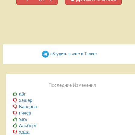
обсудить в чате в Телеге
Последние Изменения
абг
хэшер
Бандана
ничер
ъеъ
Альберт
хддд