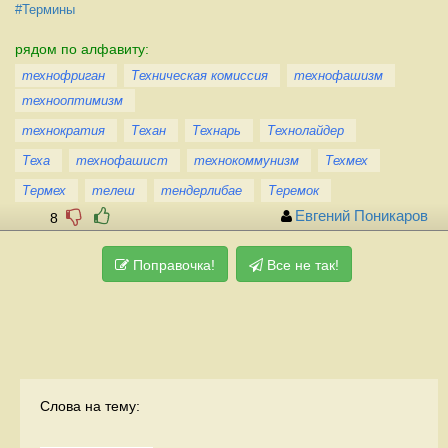
#Термины
рядом по алфавиту:
технофриган
Техническая комиссия
технофашизм
технооптимизм
технократия
Техан
Технарь
Технолайдер
Теха
технофашист
технокоммунизм
Техмех
Термех
телеш
тендерлибае
Теремок
Евгений Поникаров
8
Поправочка!
Все не так!
Слова на тему: