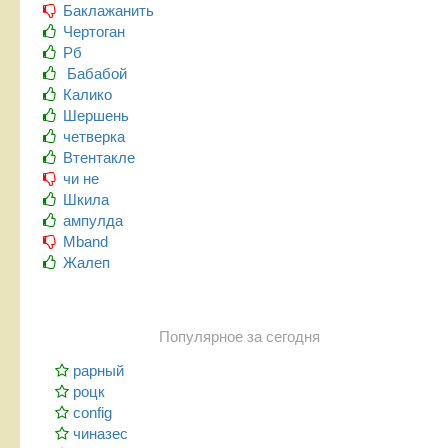
Баклажанить
Чертоган
Рб
Бабабой
Калико
Шершень
четверка
Втентакле
чи не
Шкила
ампулда
Mband
Жалеп
Популярное за сегодня
рарный
роцк
config
чиназес