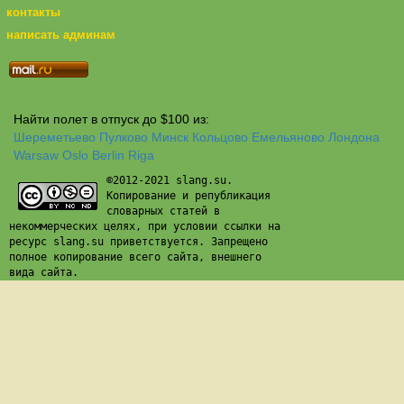
контакты
написать админам
Найти полет в отпуск до $100 из:
Шереметьево
Пулково
Минск
Кольцово
Емельяново
Лондона
Warsaw
Oslo
Berlin
Riga
©2012-2021 slang.su.
Копирование и републикация
словарных статей в
некоммерческих целях, при условии ссылки на
ресурс slang.su приветствуется. Запрещено
полное копирование всего сайта, внешнего
вида сайта.