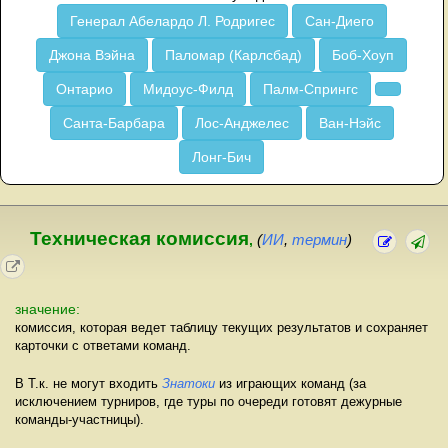
Генерал Абелардо Л. Родригес
Сан-Диего
Джона Вэйна
Паломар (Карлсбад)
Боб-Хоуп
Онтарио
Мидоус-Филд
Палм-Спрингс
Санта-Барбара
Лос-Анджелес
Ван-Нэйс
Лонг-Бич
Техническая комиссия
,
(
ИИ
,
термин
)
значение:
комиссия, которая ведет таблицу текущих результатов и сохраняет
карточки с ответами команд.
В Т.к. не могут входить
Знатоки
из играющих команд (за
исключением турниров, где туры по очереди готовят дежурные
команды-участницы).