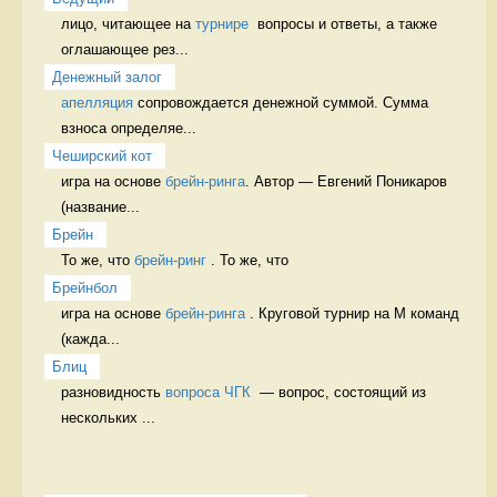
лицо, читающее на 
турнире
  вопросы и ответы, а также 
оглашающее рез...
Денежный залог
апелляция
 сопровождается денежной суммой. Сумма 
взноса определяе...
Чеширский кот
игра на основе 
брейн-ринга
. Автор — Евгений Поникаров 
(название...
Брейн
То же, что 
брейн-ринг
 . То же, что 
Брейнбол
игра на основе 
брейн-ринга
 . Круговой турнир на М команд 
(кажда...
Блиц
разновидность 
вопроса ЧГК
  — вопрос, состоящий из 
нескольких ...