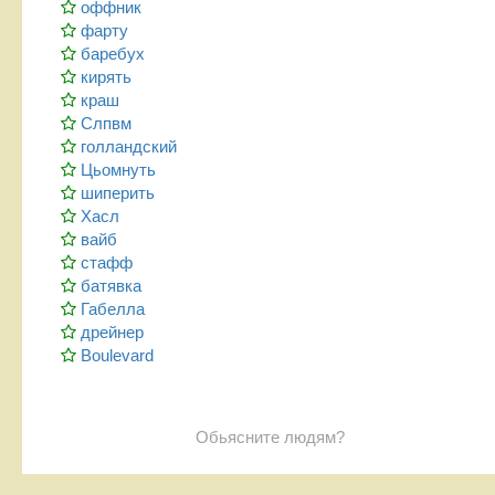
оффник
фарту
баребух
кирять
краш
Слпвм
голландский
Цьомнуть
шиперить
Хасл
вайб
стафф
батявка
Габелла
дрейнер
Boulevard
Обьясните людям?