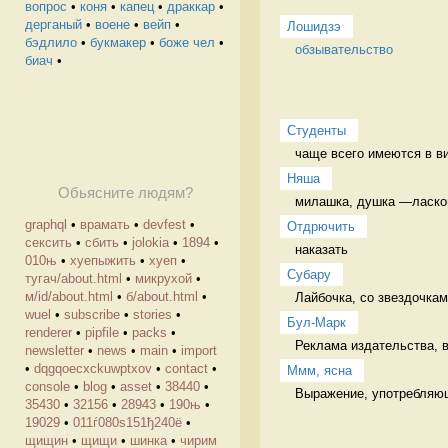
вопрос
•
коня
•
капец
•
драккар
•
дерганый
•
воене
•
вейп
•
Лошидзэ
бэдлило
•
букмакер
•
боже чел
•
обзывательство
биач
•
Студенты
чаще всего имеются в ви
Няша
Обьясните людям?
милашка, душка —ласково
graphql
•
врамать
•
devfest
•
Отдрючить
сексить
•
сбить
•
jolokia
•
1894
•
наказать 
010њ
•
хуепыжить
•
хуеп
•
Cубару
тугач/about.html
•
микрухой
•
м/id/about.html
•
б/about.html
•
Лайбочка, со звездочкам
wuel
•
subscribe
•
stories
•
Бул-Марк
renderer
•
pipfile
•
packs
•
Реклама издательства, в
newsletter
•
news
•
main
•
import
•
dqgqoecxckuwptxov
•
contact
•
Ммм, ясна
console
•
blog
•
asset
•
38440
•
Выражение, употребляюще
35430
•
32156
•
28943
•
190њ
•
19029
•
011ѓ080ѕ151ђ240ё
•
щищин
•
щищи
•
шинка
•
чирим