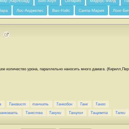
мар (Карлсбад)
Боб-Хоуп
Онтарио
Мидоус-Филд
Па
бара
Лос-Анджелес
Ван-Нэйс
Санта-Мария
Лонг-Би
ое количество урона, параллельно наносить много дамага. (Кирилл,Пер
а
Тангвист
танчить
Танкобон
Танк
Танго
анковать
Танкства
Тануки
Танцпол
Тащемта
Тапки