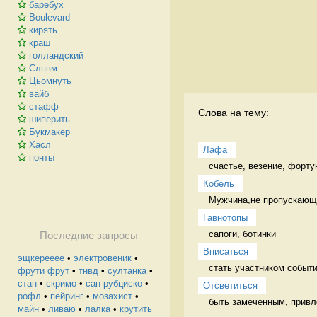
баребух
Boulevard
кирять
краш
голландский
Слпвм
Цьомнуть
вайб
стафф
Слова на тему:
шиперить
Букмакер
Хасл
Лафа
понты
счастье, везение, форту
Кобель
Мужчина,не пропускающи
Гавнотопы
сапоги, ботинки 
Последние запросы
Вписаться
эщкерееее
•
электровеник
•
стать участником событи
фрути фрут
•
тнвд
•
султанка
•
стан
•
скримо
•
сан-рубциско
•
Отсветиться
рофл
•
пейринг
•
мозахист
•
быть замеченным, привл
майн
•
ливаю
•
лалка
•
крутить