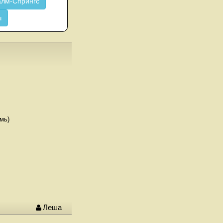
лм-Спрингс
ч
мь)
Леша