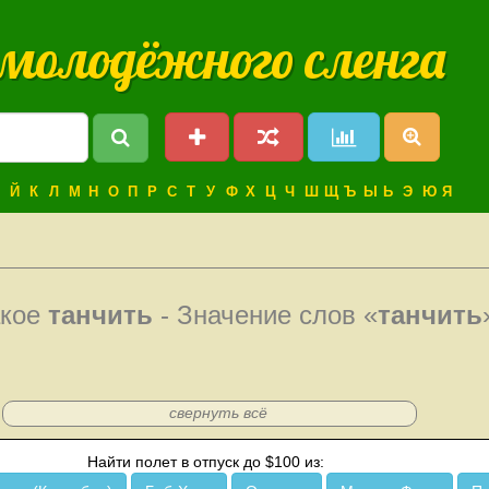
 молодёжного сленга
Й
К
Л
М
Н
О
П
Р
С
Т
У
Ф
Х
Ц
Ч
Ш
Щ
Ъ
Ы
Ь
Э
Ю
Я
акое
танчить
- Значение слов «
танчить
свернуть всё
Найти полет в отпуск до $100 из: