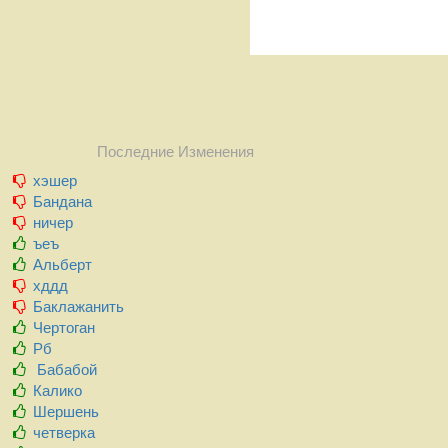
Последние Изменения
хэшер
Бандана
ничер
ъеъ
Альберт
хддд
Баклажанить
Чертоган
Рб
Бабабой
Калико
Шершень
четверка