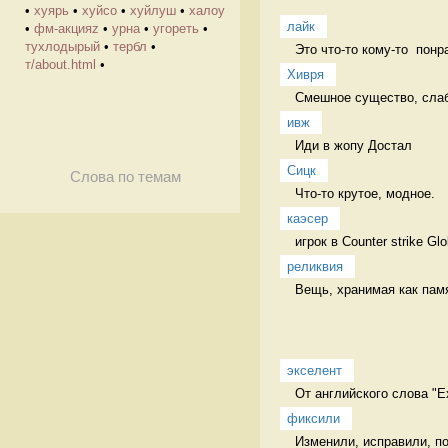
•
хуярь
•
хуйсо
•
хуйлуш
•
халоу
лайк
•
фм-акцияz
•
урна
•
угореть
•
тухлодырый
•
тербл
•
Это что-то кому-то  понр
т/about.html
•
Хивря
Смешное существо, слабо
ивж
Иди в жопу Достал
Сицк
Слова по темам
Что-то крутое, модное.  
каэсер
игрок в Counter strike Gl
реликвия
Вещь, хранимая как пам
экселент
От английского слова "Ex
фиксили
Изменили, исправили, п