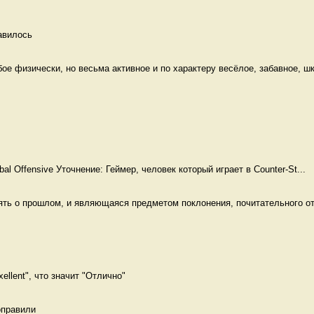
авилось 
е физически, но весьма активное и по характеру весёлое, забавное, шк
obal Offensive Уточнение: Геймер, человек который играет в Counter-St...
ять о прошлом, и являющаяся предметом поклонения, почитательного от
ellent", что значит "Отлично" 
оправили 