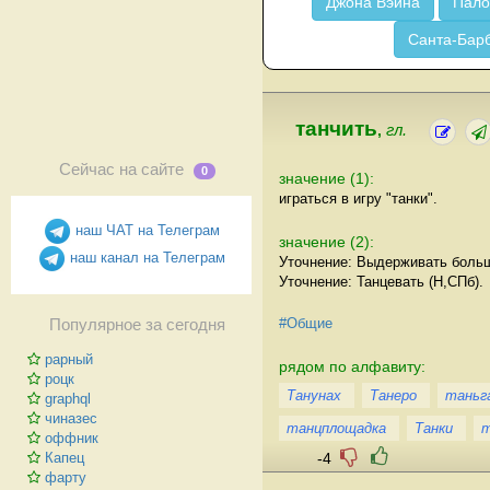
Джона Вэйна
Пало
Санта-Бар
танчить
,
гл.
Сейчас на сайте
0
значение (1):
играться в игру "танки".
наш ЧАТ на Телеграм
значение (2):
наш канал на Телеграм
Уточнение: Выдерживать больш
Уточнение: Танцевать (Н,СПб).
#Общие
Популярное за сегодня
рарный
рядом по алфавиту:
роцк
Танунах
Танеро
таньг
graphql
чиназес
танцплощадка
Танки
т
оффник
-4
Капец
фарту