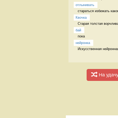
отлынивать
стараться избежать каког
Квочка
Старая толстая ворчлива
бай
пока 
нейронка
Искусственная нейронная
На удач