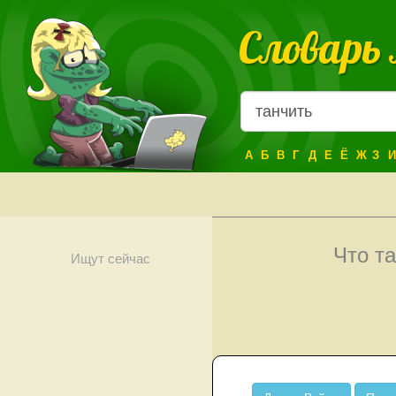
Словарь
А
Б
В
Г
Д
Е
Ё
Ж
З
И
Что т
Ищут сейчас