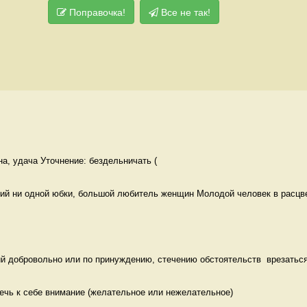
Поправочка!
Все не так!
на, удача Уточнение: бездельничать (
й ни одной юбки, большой любитель женщин Молодой человек в расцв
й добровольно или по принуждению, стечению обстоятельств  врезаться,
ечь к себе внимание (желательное или нежелательное)
