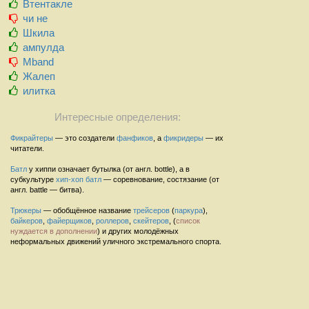
Втентакле
чи не
Шкила
ампулда
Mband
Жалеп
илитка
Интересные определения:
Фикрайтеры
— это создатели
фанфиков
, а
фикридеры
— их
читатели.
Батл
у хиппи означает бутылка (от англ. bottle), а в
субкультуре
хип-хоп
батл
— соревнование, состязание (от
англ. battle — битва).
Трюкеры
— обобщённое название
трейсеров
(
паркура
),
байкеров
,
файерщиков
,
роллеров
,
скейтеров
, (
список
нуждается в дополнении
) и других молодёжных
неформальных движений уличного экстремального спорта.