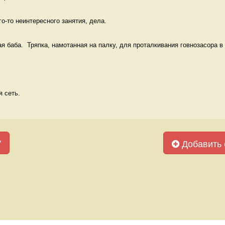
о-то неинтересного занятия, дела.  
я баба.  Тряпка, намотанная на палку, для проталкивания говнозасора в у
 сеть. 
у
Добавить 