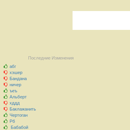
Последние Изменения
абг
хэшер
Бандана
ничер
ъеъ
Альберт
хддд
Баклажанить
Чертоган
Рб
Бабабой