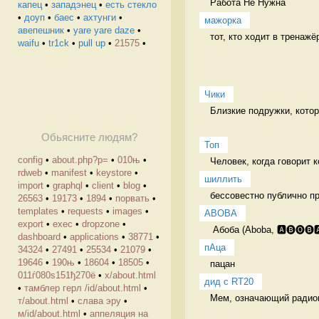
Работа Не Нужна 
капец
•
западэнец
•
есть стекло
•
доуп
•
баес
•
ахтунги
•
мажорка
авепешник
•
yare yare daze
•
тот, кто ходит в тренажё
waifu
•
tr1ck
•
pull up
•
21575
•
Чики
Близкие подружки, котор
Обьясните людям?
Топ
config
•
about.php?p=
•
010њ
•
Человек, когда говорит 
rdweb
•
manifest
•
keystore
•
шиллить
import
•
graphql
•
client
•
blog
•
бессовестно публично пр
26563
•
19173
•
1894
•
порвать
•
templates
•
requests
•
images
•
ABOBA
export
•
exec
•
dropzone
•
 Абоба (Aboba, 🅰🅑🅞🅑
dashboard
•
applications
•
38771
•
пАца
34324
•
27491
•
25534
•
21079
•
19646
•
190њ
•
18604
•
18505
•
пацан 
011ѓ080ѕ151ђ270ё
•
х/about.html
дид с RT20
•
тамблер герл /id/about.html
•
Мем, означающий радиогу
т/about.html
•
слава эру
•
м/id/about.html
•
аппеляция на