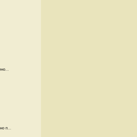
но...
о п...