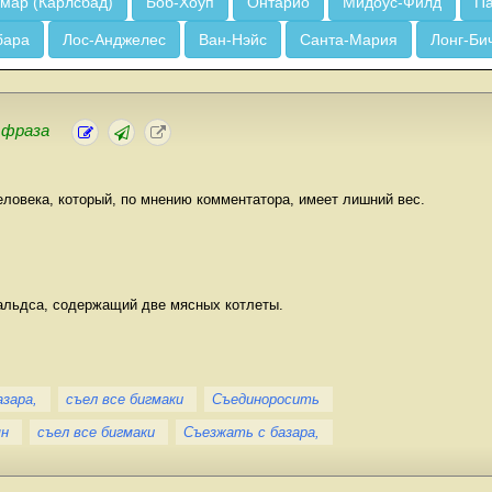
мар (Карлсбад)
Боб-Хоуп
Онтарио
Мидоус-Филд
Па
бара
Лос-Анджелес
Ван-Нэйс
Санта-Мария
Лонг-Би
,
фраза
ловека, который, по мнению комментатора, имеет лишний вес.
нальдса, содержащий две мясных котлеты.
зара,
съел все бигмаки
Съединоросить
ян
съел все бигмаки
Съезжать с базара,