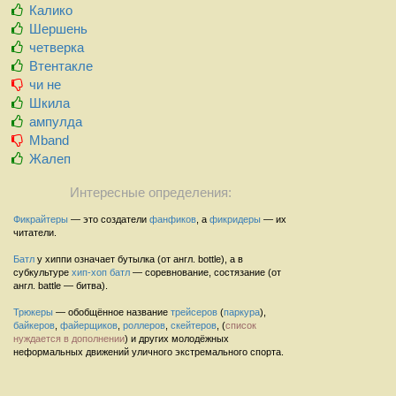
Калико
Шершень
четверка
Втентакле
чи не
Шкила
ампулда
Mband
Жалеп
Интересные определения:
Фикрайтеры
— это создатели
фанфиков
, а
фикридеры
— их
читатели.
Батл
у хиппи означает бутылка (от англ. bottle), а в
субкультуре
хип-хоп
батл
— соревнование, состязание (от
англ. battle — битва).
Трюкеры
— обобщённое название
трейсеров
(
паркура
),
байкеров
,
файерщиков
,
роллеров
,
скейтеров
, (
список
нуждается в дополнении
) и других молодёжных
неформальных движений уличного экстремального спорта.