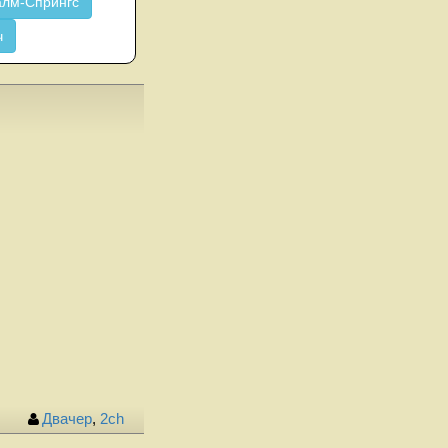
лм-Спрингс
ч
Двачер
,
2ch