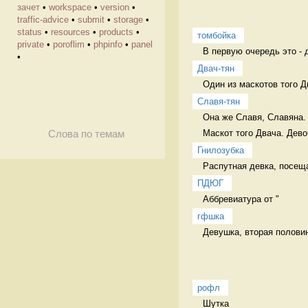
зачет
•
workspace
•
version
•
traffic-advice
•
submit
•
storage
•
status
•
resources
•
products
•
томбойка
private
•
poroflim
•
phpinfo
•
panel
В первую очередь это - 
•
Двач-тян
Один из маскотов того Д
Славя-тян
Она же Славя, Славяна.

Маскот того Двача. Дево
Слова по темам
Гнилозубка
Распутная девка, посеща
ПДЮГ
Аббревиатура от "
гфшка
Девушка, вторая половин
рофл
Шутка 