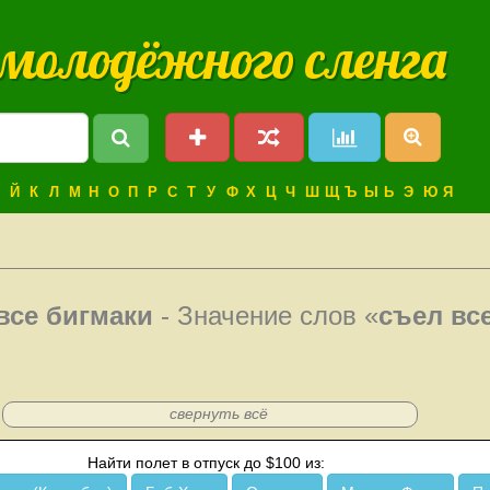
 молодёжного сленга
Й
К
Л
М
Н
О
П
Р
С
Т
У
Ф
Х
Ц
Ч
Ш
Щ
Ъ
Ы
Ь
Э
Ю
Я
все бигмаки
- Значение слов «
съел вс
свернуть всё
Найти полет в отпуск до $100 из: