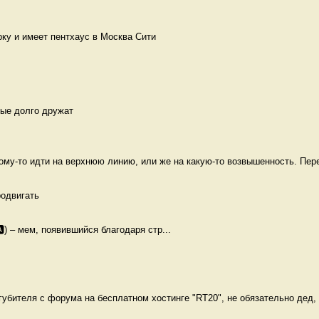
рку и имеет пентхаус в Москва Сити  
ые долго дружат

кому-то идти на верхнюю линию, или же на какую-то возвышенность. Пере
одвигать 
🅰) – мем, появившийся благодаря стр...
бителя с форума на бесплатном хостинге "RT20", не обязательно дед, н