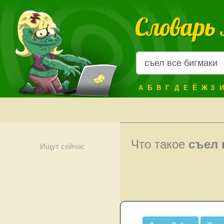
Словарь
А
Б
В
Г
Д
Е
Ё
Ж
З
И
Что такое
съел 
Ищут сейчас