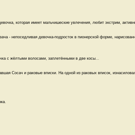
девочка, которая имеет мальчишеские увлечения, любит экстрим, активны
вача - непоседливая девочка-подросток в пионерской форме, нарисованна
чка с жёлтыми волосами, заплетёнными в две косы...
вшая Сосач и раковые вписки. На одной из раковых вписок, изнасиловал
ка.  