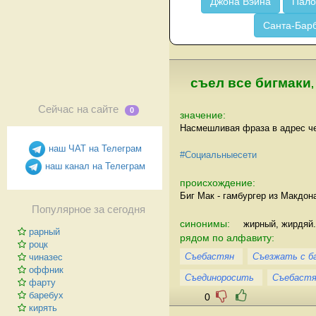
Джона Вэйна
Пало
Санта-Бар
съел все бигмаки
Сейчас на сайте
0
значение:
Насмешливая фраза в адрес че
наш ЧАТ на Телеграм
#Социальныесети
наш канал на Телеграм
происхождение:
Биг Мак - гамбургер из Макдо
Популярное за сегодня
синонимы:
жирный, жирдяй.
рарный
рядом по алфавиту:
роцк
Съебастян
Съезжать с ба
чиназес
оффник
Съединоросить
Съебаст
фарту
баребух
0
кирять