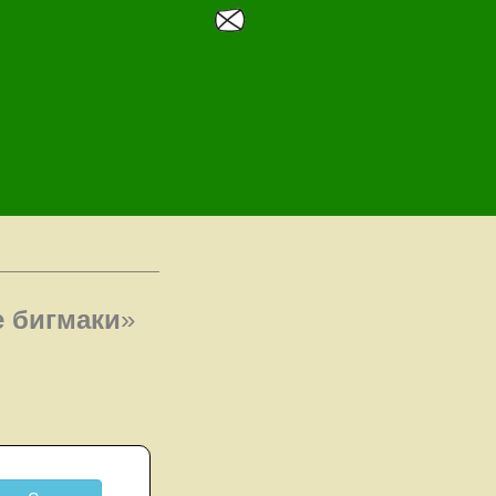
е бигмаки
»