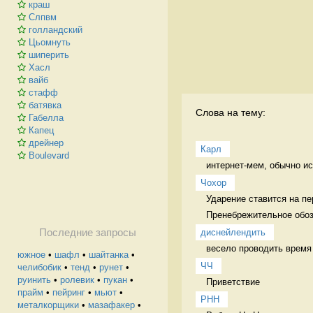
краш
Слпвм
голландский
Цьомнуть
шиперить
Хасл
вайб
стафф
батявка
Слова на тему:
Габелла
Капец
дрейнер
Карл
Boulevard
интернет-мем, обычно ис
Чохор
Ударение ставится на пе
Пренебрежительное обозн
диснейлендить
Последние запросы
весело проводить время
южное
•
шафл
•
шайтанка
•
ЧЧ
челибобик
•
тенд
•
рунет
•
руинить
•
ролевик
•
пукан
•
Приветствие  
прайм
•
пейринг
•
мьют
•
РНН
металкорщики
•
мазафакер
•