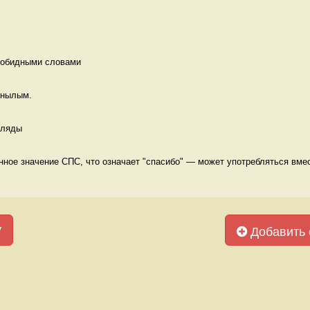
 обидными словами 
 унылым. 
гляды 
ное значение СПС, что означает "спасибо" — может употребляться вмест
у
Добавить 