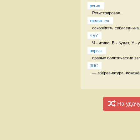
регил
Регистрировал. 
тролиться
оскорблять собеседника
ЧБУ
Ч - чтиво, Б - будет, У -
порвак
правые политические вз
ЗПС
— аббревиатура, искажëн
На удач