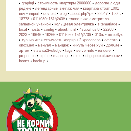
•
graphql
•
стоимиость квартиры 2000000
•
дорогие люди
редкие
•
легендарный экипаж чая
•
квартира стоит 1001
ноч
•
import
•
devfest
•
blog
•
about.php?p=
•
28947
•
190њ
•
18778
•
011ѓ080ѕ151ђ240ё
•
слава пика смотрит за
западной укаиной
•
кольцевая электричка
•
sitemariage
•
local
•
hosts
•
config
•
about.html
•
4supwhusi8
•
22208
•
2023
•
19646
•
19266
•
011ѓ080ѕ151ђ270ё
•
010њ
•
штребух
•
турнир чкг
•
стоимость квариры 2 кросовера
•
оферта
•
опохмел
•
мэнуал
•
мандюк
•
кинуть через хуй
•
долбае
•
артем
•
vtsahta2tvs9ctj6
•
tags
•
server-info
•
renderer
•
properties
•
pipfile
•
mappings
•
exec
•
dqgqoecxckuwptxov
•
beans
•
backup
•