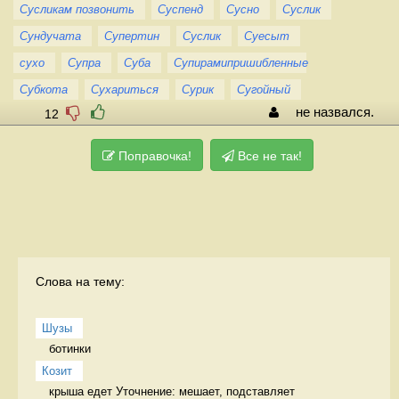
Сусликам позвонить
Суспенд
Сусно
Суслик
Сундучата
Супертин
Суслик
Суесыт
сухо
Супра
Суба
Супирамипришибленные
Субкота
Сухариться
Сурик
Сугойный
не назвался.
12
Поправочка!
Все не так!
Слова на тему:
Шузы
ботинки  
Козит