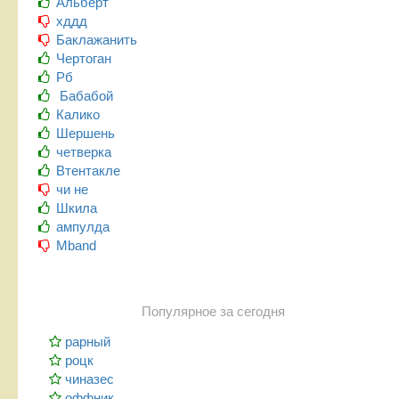
Альберт
хддд
Баклажанить
Чертоган
Рб
Бабабой
Калико
Шершень
четверка
Втентакле
чи не
Шкила
ампулда
Mband
Популярное за сегодня
рарный
роцк
чиназес
оффник