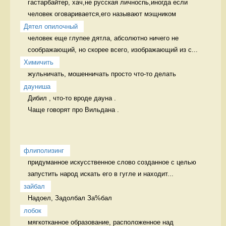
гастарбайтер, хач,не русская личносnь,иногда если 
человек оговаривается,его называют мэщником 
Дятел опилочный
человек еще глупее дятла, абсолютно ничего не 
соображающий, но скорее всего, изображающий из с...
Химичить
жульничать, мошенничать просто что-то делать
дауниша
Дибил , что-то вроде дауна .

Чаще говорят про Вильдана . 
флиполизинг
придуманное искусственное слово созданное с целью 
запустить народ искать его в гугле и находит...
зайбал
Надоел, Задолбал За%бал
лобок
мягкотканное образование, расположенное над 