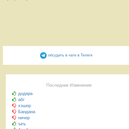
обсудить в чате в Телеге
Последние Изменения
додяра
абг
хэшер
Бандана
ничер
ъеъ