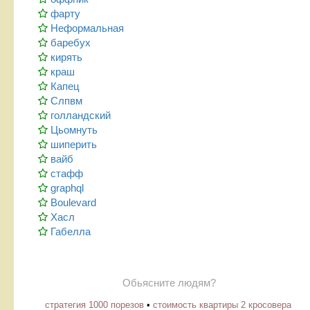
фарту
Неформальная
баребух
кирять
краш
Капец
Слпвм
голландский
Цьомнуть
шиперить
вайб
стафф
graphql
Boulevard
Хасл
Габелла
Обьясните людям?
стратегия 1000 порезов
•
стоимость квартиры 2 кросовера