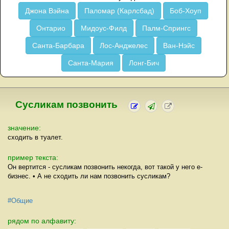
Джона Вэйна
Паломар (Карлсбад)
Боб-Хоуп
Онтарио
Мидоус-Филд
Палм-Спрингс
Санта-Барбара
Лос-Анджелес
Ван-Нэйс
Санта-Мария
Лонг-Бич
Сусликам позвонить
значение:
сходить в туалет.
пример текста:
Он вертится - сусликам позвонить некогда, вот такой у него е-
бизнес. • А не сходить ли нам позвонить сусликам?
#Общие
рядом по алфавиту: