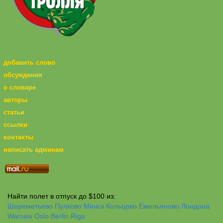
добавить слово
обсуждения
о словаре
авторы
статьи
ссылки
контакты
написать админам
Найти полет в отпуск до $100 из:
Шереметьево
Пулково
Минск
Кольцово
Емельяново
Лондона
Warsaw
Oslo
Berlin
Riga