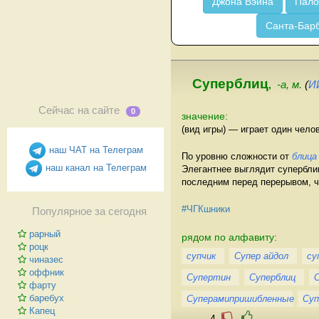
Джона Вэйна
Пало
Санта-Бар
Суперблиц
,
-а, м.
(
И
Сейчас на сайте
0
значение:
(вид игры) — играет один чело
наш ЧАТ на Телеграм
По уровню сложности от
блица
наш канал на Телеграм
Элегантнее выглядит супербли
последним перед перерывом, ч
#ЧГКшники
Популярное за сегодня
рарный
рядом по алфавиту:
роцк
супчик
Супер айдол
су
чиназес
оффник
Супертин
Суперблиц
фарту
баребух
Суперамипришибленные
Суп
Капец
-4