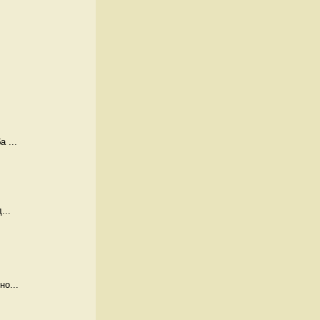
 ...
...
но...