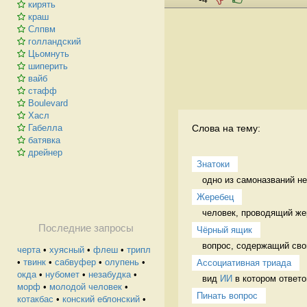
кирять
краш
Слпвм
голландский
Цьомнуть
шиперить
вайб
стафф
Boulevard
Хасл
Слова на тему:
Габелла
батявка
дрейнер
Знатоки
одно из самоназваний н
Жеребец
человек, проводящий же
Последние запросы
Чёрный ящик
вопрос, содержащий свой
черта
•
хуясный
•
флеш
•
трипл
•
твинк
•
сабвуфер
•
олупень
•
Ассоциативная триада
окда
•
нубомет
•
незабудка
•
вид 
ИИ
 в котором ответо
морф
•
молодой человек
•
Пинать вопрос
котакбас
•
конский еблонский
•