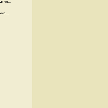
м чл...
но ...