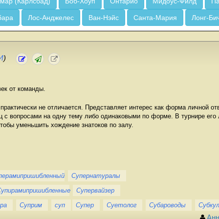
мар (Карлсбад)
Боб-Хоуп
Онтарио
Мидоус-Филд
Па
бара
Лос-Анджелес
Ван-Нэйс
Санта-Мария
Лонг-Би
И
)
век от команды.
практически не отличается. Представляет интерес как форма личной от
ц с вопросами на одну тему либо одинаковыми по форме. В турнире его
тобы уменьшить хождение знатоков по залу.
перамипришибленный
Супернатуралы
Супирамипришибленные
Супервайзер
ра
Суприм
суп
Супер
Суетолог
Субароводы
Субку
Ан