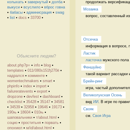
продолжать версификаци
колыхать
•
завернутый
•
долба
•
выкуси
•
всуслило
•
вброс говна
Мозаика
•
бабасы
•
админисрация
•
swag
вопрос, составленный из
•
list
•
docs
•
33700
•
Отсечка
информация в вопросе, 
Ластик
Обьясните людям?
ласточка
 мужского пола 
about.php?p=
•
info
•
blog
•
Феншуйно
templates
•
011ѓ080ѕ151ђ270ё
•
такой вариант рассадки 
надрался
•
комменте
•
womentechmakers
•
smart
•
Брейн-ринг
phpinfo
•
index
•
import
•
игра, частый дополните
failureratevents
•
export
•
Великолукская Осень
dropzone
•
devfest
•
dashboard
•
вид 
ИИ
. В игре по прави
checklist
•
35428
•
35147
•
34581
•
34539
•
32958
•
19646
•
19173
•
Свояк
190њ
•
18604
•
010њ
•
см. 
Своя Игра
шаповальчики
•
т/about.html
•
социо
•
проститьня
•
порвать
•
опохмел
•
м/id/about.html
•