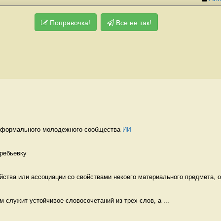
Поправочка!
Все не так!
еформального молодежного сообщества 
ИИ
ребьевку  
ства или ассоциации со свойствами некоего материального предмета, от
м служит устойчивое словосочетаний из трех слов, а ...