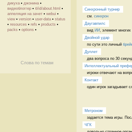
дикуха
•
джонина
•
видеоблоггер
•
б/id/about.html
•
Синхронный турнир
аппеляция на зачет
•
webui
•
см. 
синхрон
view
•
version
•
user-data
•
status
Даугавпилс
•
resources
•
refs
•
products
•
packs
•
options
•
вид 
ИИ
, элемент многих
Двойной удар
по сути это личный 
брей
Дуплет
двa вопроса по 30 секун
Слова по темам
Интеллектуальный префе
игроки отвечают на воп
Контакт
один игрок загадывает сл
Метроном
задается тема игры. Пос
ЧГК
довольно странное орга