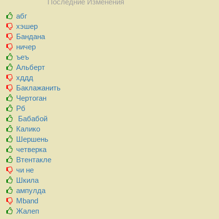
Последние Изменения
абг
хэшер
Бандана
ничер
ъеъ
Альберт
хддд
Баклажанить
Чертоган
Рб
Бабабой
Калико
Шершень
четверка
Втентакле
чи не
Шкила
ампулда
Mband
Жалеп