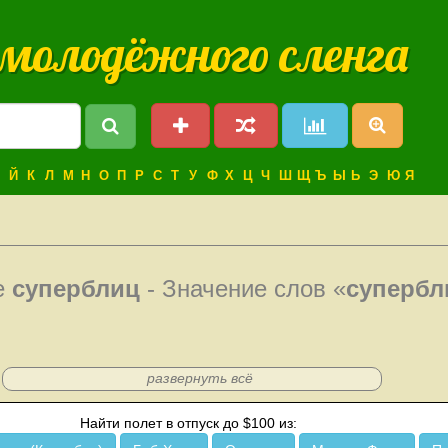
 молодёжного сленга
Й
К
Л
М
Н
О
П
Р
С
Т
У
Ф
Х
Ц
Ч
Ш
Щ
Ъ
Ы
Ь
Э
Ю
Я
е
суперблиц
- Значение слов «
супербл
развернуть всё
Найти полет в отпуск до $100 из: