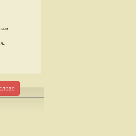
иче...
л...
слово