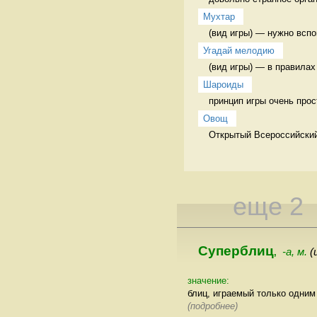
Мухтар
(вид игры) — нужно всп
Угадай мелодию
(вид игры) — в правилах
Шароиды
принцип игры очень прос
Овощ
Открытый Всероссийски
еще 2
Суперблиц
-а, м.
(
,
значение:
блиц, играемый только одним
(подробнее)