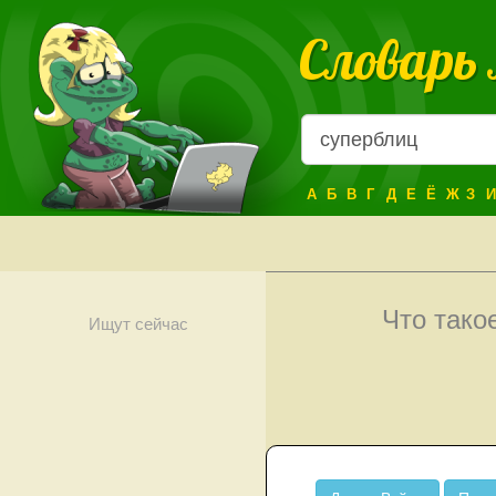
Словарь
А
Б
В
Г
Д
Е
Ё
Ж
З
И
Что тако
Ищут сейчас