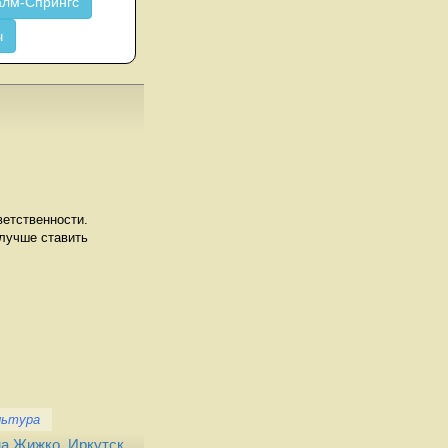
лм-Спрингс
ч
ветственности.
 лучше ставить
льтура
на Жижко
,
Иркутск