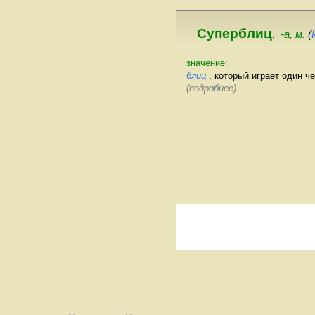
Суперблиц
-а, м.
(
,
значение:
блиц
, который играет один ч
(подробнее)