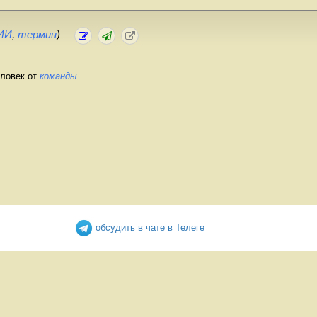
ИИ
,
термин
)
еловек от
команды
.
обсудить в чате в Телеге