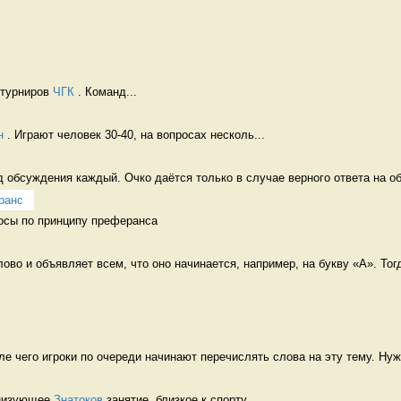
 турниров 
ЧГК
 . Команд...
н
 . Играют человек 30-40, на вопросах несколь...
д обсуждения каждый. Очко даётся только в случае верного ответа на оба
ранс
росы по принципу преферанса 
ово и объявляет всем, что оно начинается, например, на букву «А». Тогд
ле чего игроки по очереди начинают перечислять слова на эту тему. Нуж
низующее 
Знатоков
 занятие, близкое к спорту....