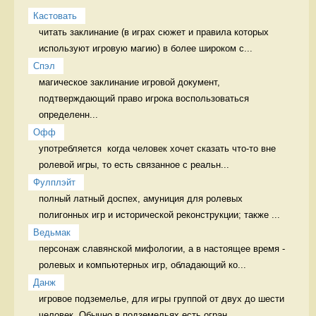
Кастовать
читать заклинание (в играх сюжет и правила которых 
используют игровую магию) в более широком с...
Спэл
магическое заклинание игровой документ, 
подтверждающий право игрока воспользоваться 
определенн...
Офф
употребляется  когда человек хочет сказать что-то вне 
ролевой игры, то есть связанное с реальн...
Фулплэйт
полный латный доспех, амуниция для ролевых 
полигонных игр и исторической реконструкции; также ...
Ведьмак
персонаж славянской мифологии, а в настоящее время - 
ролевых и компьютерных игр, обладающий ко...
Данж
игровое подземелье, для игры группой от двух до шести 
человек. Обычно в подземельях есть огран...