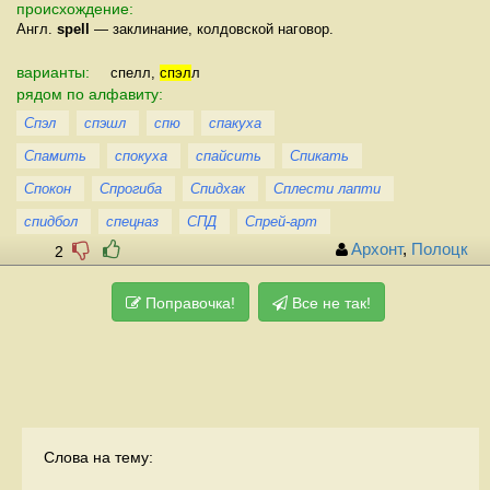
происхождение:
Англ.
spell
— заклинание, колдовской наговор.
варианты:
спелл,
спэл
л
рядом по алфавиту:
Спэл
спэшл
спю
спакуха
Спамить
спокуха
спайсить
Спикать
Спокон
Спрогиба
Спидхак
Сплести лапти
спидбол
спецназ
СПД
Спрей-арт
Архонт
,
Полоцк
2
Поправочка!
Все не так!
Слова на тему: