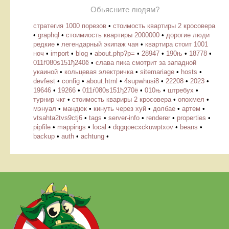
Обьясните людям?
стратегия 1000 порезов
•
стоимость квартиры 2 кросовера
•
graphql
•
стоимиость квартиры 2000000
•
дорогие люди
редкие
•
легендарный экипаж чая
•
квартира стоит 1001
ноч
•
import
•
blog
•
about.php?p=
•
28947
•
190њ
•
18778
•
011ѓ080ѕ151ђ240ё
•
слава пика смотрит за западной
укаиной
•
кольцевая электричка
•
sitemariage
•
hosts
•
devfest
•
config
•
about.html
•
4supwhusi8
•
22208
•
2023
•
19646
•
19266
•
011ѓ080ѕ151ђ270ё
•
010њ
•
штребух
•
турнир чкг
•
стоимость квариры 2 кросовера
•
опохмел
•
мэнуал
•
мандюк
•
кинуть через хуй
•
долбае
•
артем
•
vtsahta2tvs9ctj6
•
tags
•
server-info
•
renderer
•
properties
•
pipfile
•
mappings
•
local
•
dqgqoecxckuwptxov
•
beans
•
backup
•
auth
•
achtung
•