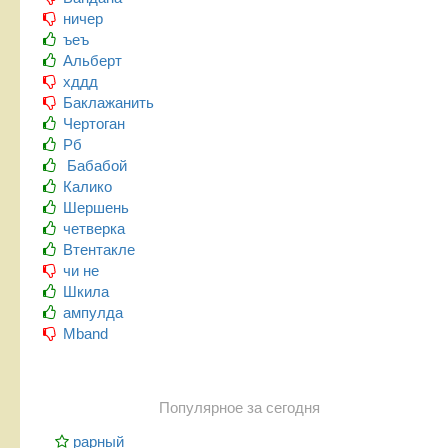
ничер
ъеъ
Альберт
хддд
Баклажанить
Чертоган
Рб
Бабабой
Калико
Шершень
четверка
Втентакле
чи не
Шкила
ампулда
Mband
Популярное за сегодня
рарный