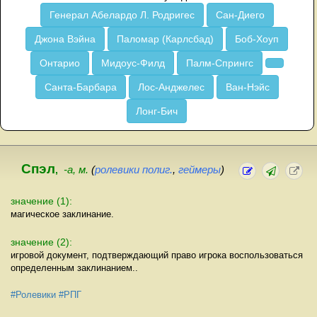
Генерал Абелардо Л. Родригес
Сан-Диего
Джона Вэйна
Паломар (Карлсбад)
Боб-Хоуп
Онтарио
Мидоус-Филд
Палм-Спрингс
Санта-Барбара
Лос-Анджелес
Ван-Нэйс
Лонг-Бич
Спэл
,
-а, м.
(
ролевики
полиг.
,
геймеры
)
значение (1):
магическое заклинание.
значение (2):
игровой документ, подтверждающий право игрока воспользоваться
определенным заклинанием..
#Ролевики
#РПГ