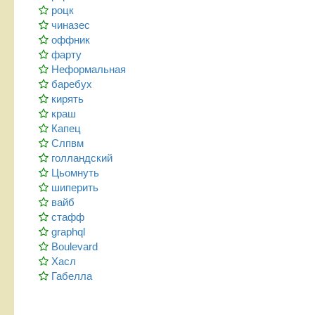
роцк
чиназес
оффник
фарту
Неформальная
баребух
кирять
краш
Капец
Слпвм
голландский
Цьомнуть
шиперить
вайб
стафф
graphql
Boulevard
Хасл
Габелла