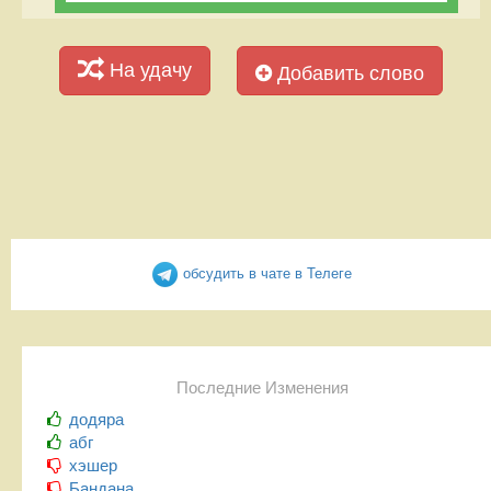
На удачу
Добавить слово
обсудить в чате в Телеге
Последние Изменения
додяра
абг
хэшер
Бандана