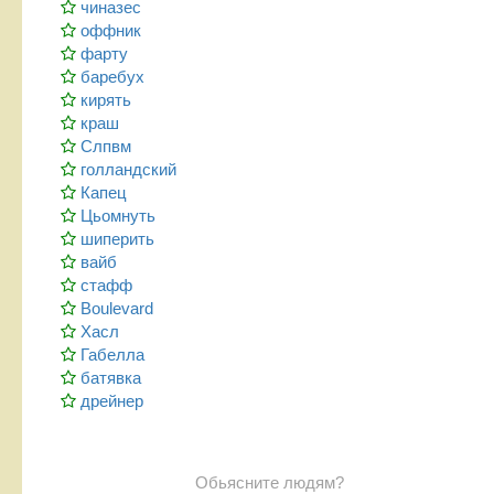
чиназес
оффник
фарту
баребух
кирять
краш
Слпвм
голландский
Капец
Цьомнуть
шиперить
вайб
стафф
Boulevard
Хасл
Габелла
батявка
дрейнер
Обьясните людям?