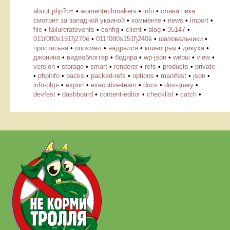
about.php?p=
•
womentechmakers
•
info
•
слава пика
смотрит за западной укаиной
•
комменте
•
news
•
import
•
file
•
failureratevents
•
config
•
client
•
blog
•
35147
•
011ѓ080ѕ151ђ270ё
•
011ѓ080ѕ151ђ240ё
•
шаповальчики
•
проститьня
•
опохмел
•
надрался
•
кпиногрыз
•
дикуха
•
джонина
•
видеоблоггер
•
бодяра
•
wp-json
•
webui
•
view
•
version
•
storage
•
smart
•
renderer
•
refs
•
products
•
private
•
phpinfo
•
packs
•
packed-refs
•
options
•
manifest
•
json
•
info-php-
•
export
•
executive-team
•
docs
•
dns-query
•
devfest
•
dashboard
•
content-editor
•
checklist
•
catch
•