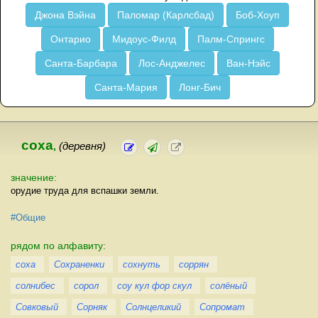
Джона Вэйна
Паломар (Карлсбад)
Боб-Хоуп
Онтарио
Мидоус-Филд
Палм-Спрингс
Санта-Барбара
Лос-Анджелес
Ван-Нэйс
Санта-Мария
Лонг-Бич
соха
,
(деревня)
значение:
орудие труда для вспашки земли.
#Общие
рядом по алфавиту:
соха
Сохраненки
сохнуть
соррян
солнибес
сорол
соу кул фор скул
солёный
Совковый
Сорняк
Солнцеликий
Сопромат