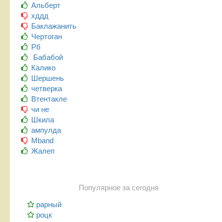
Альберт
хддд
Баклажанить
Чертоган
Рб
Бабабой
Калико
Шершень
четверка
Втентакле
чи не
Шкила
ампулда
Mband
Жалеп
Популярное за сегодня
рарный
роцк