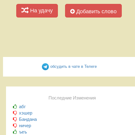
На удачу
Добавить слово
обсудить в чате в Телеге
Последние Изменения
абг
хэшер
Бандана
ничер
ъеъ