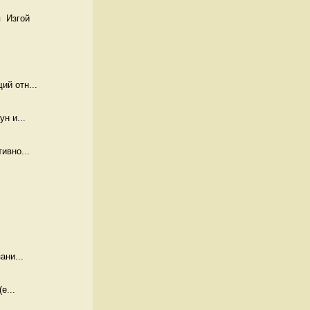
  Изгой
й отн...
н и...
ивно...
ани...
е...