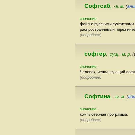
Софтсаб
-а, м.
(
ани
,
значение:
файл с русскими субтитрами
распространяемый через инте
(подробнее)
софтер
сущ., м. р.
(
,
значение:
Человек, использующий софты
(подробнее)
Софтина
-ы, ж.
(
ай
,
значение:
компьютерная программа.
(подробнее)