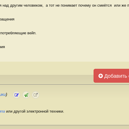
 над другим человеком,  а тот не понимает почему он смеётся  или же п
ращения 
 употребляющие вейп.
ния 
Добавить 
ики
)
мпа
или другой электронной техники.