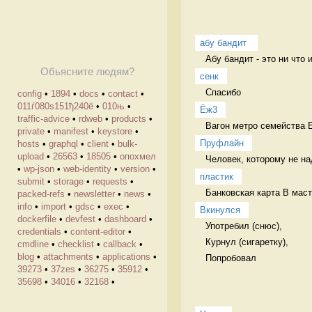
абу бандит 
Абу бандит - это ни что 
Обьясните людям?
сенк
Спасибо  
config
•
1894
•
docs
•
contact
•
011ѓ080ѕ151ђ240ё
•
010њ
•
Ёж3
traffic-advice
•
rdweb
•
products
•
Вагон метро семейства 
private
•
manifest
•
keystore
•
Пруфлайн
hosts
•
graphql
•
client
•
bulk-
upload
•
26563
•
18505
•
опохмел
Человек, которому не на
•
wp-json
•
web-identity
•
version
•
пластик
submit
•
storage
•
requests
•
Банковская карта В маст
packed-refs
•
newsletter
•
news
•
info
•
import
•
gdsc
•
exec
•
Вкинулся
dockerfile
•
devfest
•
dashboard
•
Употребил (снюс),

credentials
•
content-editor
•
Курнул (сигаретку),

cmdline
•
checklist
•
callback
•
blog
•
attachments
•
applications
•
Попробовал 
39273
•
37zes
•
36275
•
35912
•
35698
•
34016
•
32168
•