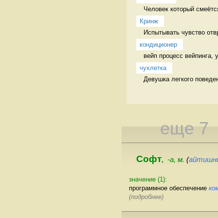
Человек который смеётся
Кринж
Испытывать чувство отв
кондиционер
вейп процесс вейпинга,
чухлетка
Девушка легкого поведе
еще 7
Софт
-а, м.
(
айтишн
,
значение (1):
программное обеспечение
ко
(подробнее)