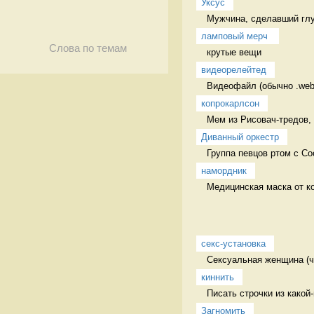
Уксус
Мужчина, сделавший глу
ламповый мерч 
Слова по темам
крутые вещи 
видеорелейтед
Видеофайл (обычно .web
копрокарлсон
Мем из Рисовач-тредов, 
Диванный оркестр
Группа певцов ртом с Со
намордник
Медицинская маска от ко
секс-установка
Сексуальная женщина (ча
киннить
Писать строчки из какой
Загномить