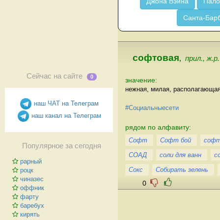
Джона Вэйна
Пало
Санта-Бар
софтовая
,
прил., ж.р
Сейчас на сайте
0
значение:
нежная, милая, располагающая
наш ЧАТ на Телеграм
#Социальныесети
наш канал на Телеграм
рядом по алфавиту:
Софт
Софт бой
соф
Популярное за сегодня
СОАД
соли для ванн
с
рарный
Сокс
Собирать зелень
роцк
чиназес
0
оффник
фарту
баребух
кирять