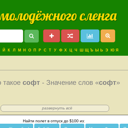
 молодёжного сленга
Й
К
Л
М
Н
О
П
Р
С
Т
У
Ф
Х
Ц
Ч
Ш
Щ
Ъ
Ы
Ь
Э
Ю
Я
о такое
софт
- Значение слов «
софт
»
развернуть всё
Найти полет в отпуск до $100 из: