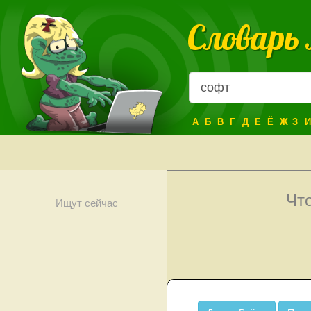
Словарь
А
Б
В
Г
Д
Е
Ё
Ж
З
И
Чт
Ищут сейчас