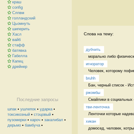
краш
config
Слпвм
голландский
Цьомнуть
шиперить
Слова на тему:
Хасл
вайб
стафф
дубчить
батявка
Габелла
морально либо физически
Капец
игноратор
дрейнер
Человек, которому пофиг
bruhh
Бан, черный список - Ис
ржомбы
Смайлики в социальных 
Последние запросы
тви-ленточка
шпак
•
ушлепок
•
ударка
•
Ленточки которые надева
токсикозный
•
стэцовый
•
пузомерки
•
кароч
•
закалибал
•
хикан
дерьмо
•
бамбуча
•
домосед, человек, котр