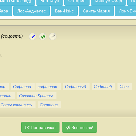
мар (Карлсбад)
Боб-Хоуп
Онтарио
Мидоус-Филд
Па
бара
Лос-Анджелес
Ван-Нэйс
Санта-Мария
Лонг-Би
.
(соцсети)
.
тер
Софтина
софтовая
Софтовый
Софтсаб
Соня
осноль
Сознание Кришны
Соты кончились
Соттона
Поправочка!
Все не так!