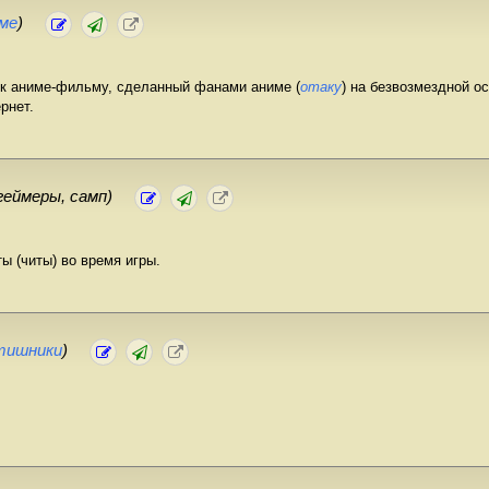
ме
)
 к аниме-фильму, сделанный фанами аниме (
отаку
) на безвозмездной о
рнет.
геймеры, самп)
 (читы) во время игры.
тишники
)