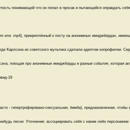
пость понимающий что он попал в просак и пытающийся оправдать себя
m или .mp4), прикреплённый к посту на анонимных имиджбордах, имеющи
где Карлсона из советского мультика сделали адептом копрофилии. Серу
сача, поющая про анонимные имиджборды и разные события, которая акт
вид-19 
сто - гипертрофировано-сексуальная, бимба), предназначенная, чтобы з
-нибудь песни  Уточнение: ассоциировать себя с каким либо персонажем (