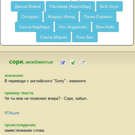
Джона Вэйна
Паломар (Карлсбад)
Боб-Хоуп
Онтарио
Мидоус-Филд
Палм-Спрингс
Санта-Барбара
Лос-Анджелес
Ван-Нэйс
Санта-Мария
Лонг-Бич
сори
,
междометие
значение:
В переводе с английского "Sorry" - извините.
пример текста:
Че ты мне не позвонил вчера? - Сори, забыл.
#Общие
происхождение:
заимствование слова.