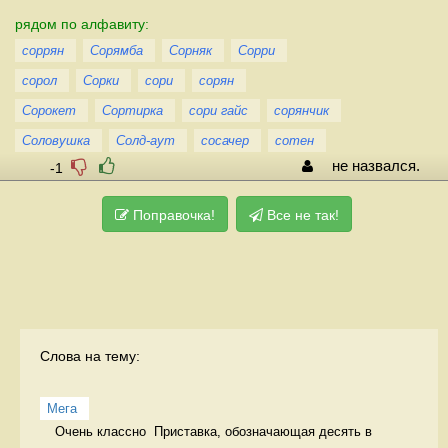
рядом по алфавиту:
соррян
Сорямба
Сорняк
Сорри
сорол
Сорки
сори
сорян
Сорокет
Сортирка
сори гайс
сорянчик
Соловушка
Солд-аут
сосачер
сотен
не назвался.
-1
Поправочка!
Все не так!
Слова на тему:
Мега
Очень классно  Приставка, обозначающая десять в 