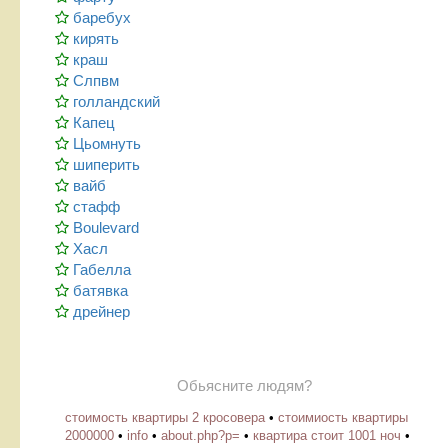
баребух
кирять
краш
Слпвм
голландский
Капец
Цьомнуть
шиперить
вайб
стафф
Boulevard
Хасл
Габелла
батявка
дрейнер
Обьясните людям?
стоимость квартиры 2 кросовера
•
стоимиость квартиры
2000000
•
info
•
about.php?p=
•
квартира стоит 1001 ноч
•