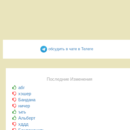
обсудить в чате в Телеге
Последние Изменения
абг
хэшер
Бандана
ничер
ъеъ
Альберт
хддд