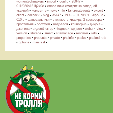
womentechmakers
•
import
•
config
•
28947
•
011ѓ080ѕ151ђ240ё
•
слава пика смотрит за западной
укаиной
•
комменте
•
news
•
file
•
failureratevents
•
export
•
client
•
callback
•
blog
•
35147
•
190њ
•
011ѓ080ѕ151ђ270ё
•
010њ
•
шаповальчики
•
стоимость квариры 2 кросовера
•
проститьня
•
опохмел
•
надрался
•
кпиногрыз
•
дикуха
•
джонина
•
видеоблоггер
•
бодяра
•
wp-json
•
webui
•
view
•
version
•
storage
•
smart
•
sitemariage
•
renderer
•
refs
•
properties
•
products
•
private
•
phpinfo
•
packs
•
packed-refs
•
options
•
manifest
•