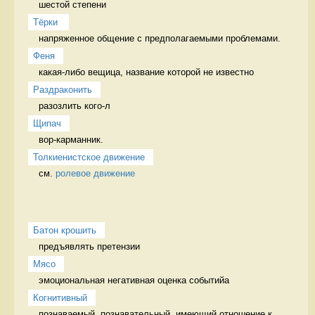
шестой степени
Тёрки 
напряженное общение с предполагаемыми проблемами. 
Феня
какая-либо вещица, название которой не известно 
Раздраконить
разозлить кого-л 
Щипач
вор-карманник. 
Толкиенистское движение
см. 
ролевое движение
Батон крошить
предъявлять претензии 
Мясо
эмоциональная негативная оценка событийа 
Когнитивный
познаваемый, познавательный, имеющий отношение к 