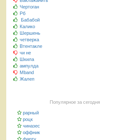
Баклажанить
Чертоган
Рб
Бабабой
Калико
Шершень
четверка
Втентакле
чи не
Шкила
ампулда
Mband
Жалеп
Популярное за сегодня
рарный
роцк
чиназес
оффник
фарту