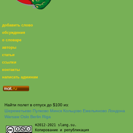
добавить слово
обсуждения
о словаре
авторы
статьи
ссылки
контакты
написать админам
Найти полет в отпуск до $100 из:
Шереметьево
Пулково
Минск
Кольцово
Емельяново
Лондона
Warsaw
Oslo
Berlin
Riga
©2012-2021 slang.su.
Копирование и републикация