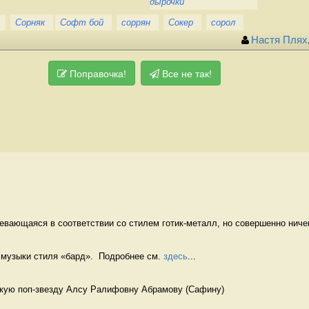
дырочки
Сорняк
Софт бой
соррян
Сокер
сорол
Настя Плях
Поправочка!
Все не так!
вающаяся в соответствии со стилем готик-металл, но совершенно ничего
музыки стиля «бард».  Подробнее см. 
здесь
...
кую поп-звезду Алсу Ралифовну Абрамову (Сафину) 