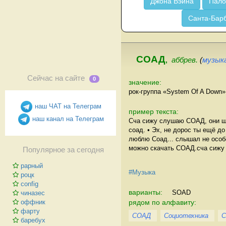
Джона Вэйна
Пало
Санта-Бар
СОАД
,
аббрев.
(
музык
Сейчас на сайте
0
значение:
рок-группа «System Of A Down»
наш ЧАТ на Телеграм
пример текста:
наш канал на Телеграм
Cча сижу слушаю СОАД, они ши
соад. • Эх, не дорос ты ещё д
люблю Соад... слышал не особо
можно скачать СОАД.сча сижу
Популярное за сегодня
рарный
#Музыка
роцк
config
варианты:
SOAD
чиназес
рядом по алфавиту:
оффник
фарту
СОАД
Социотехника
С
баребух