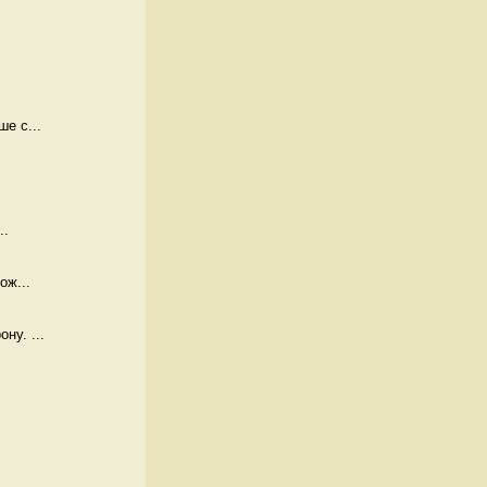
е с...
..
ож...
ну. ...