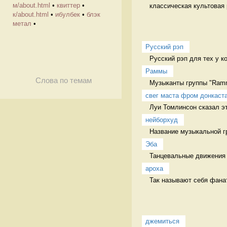
м/about.html
•
квиттер
•
классическая культовая р
к/about.html
•
ибулбек
•
блэк
метал
•
Русский рэп
Русский рэп для тех у к
Раммы
Слова по темам
Музыканты группы "Ramm
свег маста фром донкаст
Луи Томлинсон сказал эту
нейборхуд
Название музыкальной гр
Эба
Танцевальные движения н
ароха
Так называют себя фана
джемиться