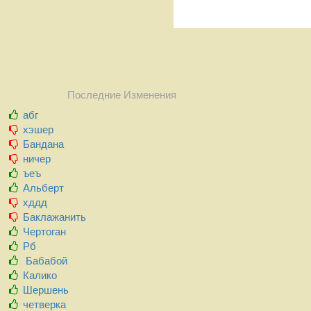
Последние Изменения
абг
хэшер
Бандана
ничер
ъеъ
Альберт
хддд
Баклажанить
Чертоган
Рб
Бабабой
Калико
Шершень
четверка