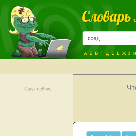
Словарь
А
Б
В
Г
Д
Е
Ё
Ж
З
И
Чт
Ищут сейчас