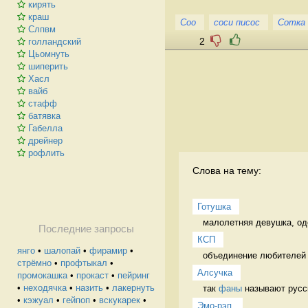
кирять
краш
Соо
соси писос
Сотка
Слпвм
2
голландский
Цьомнуть
шиперить
Хасл
вайб
стафф
батявка
Габелла
дрейнер
рофлить
Слова на тему:
Готушка
малолетняя девушка, оде
Последние запросы
КСП
янго
•
шалопай
•
фирамир
•
объединение любителей 
стрёмно
•
профтыкал
•
Алсучка
промокашка
•
прокаст
•
пейринг
•
неходячка
•
назить
•
лакернуть
так 
фаны
 называют русс
•
кэжуал
•
гейпоп
•
вскукарек
•
Эмо-рэп 