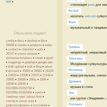
href
•
стилизация 
рэпа
 для эм
Би-бой
носитель 
хип-хоп
 субкул
Фанк
музыкальный и танцевал
Обьясните людям?
config
•
docs
•
devfest
•
file
•
34408
•
stories
•
products
•
index
Гребень
•
contact
•
checklist
•
auth
•
неприятный, некрасивый
20747
•
упало нетрож
•
womentechmakers
•
smart
•
pprof
Трансеры
•
mappings
•
graphql
•
google-ads
Молдёжная субкультура.
•
bulk-upload
•
bulk
•
blog
•
adver
Металкор
•
account
•
35901
•
34581
•
29183
•
24929
•
23308
•
23075
•
21146
•
жанр рок-музыки, синтез
20900
•
20689
•
190њ
•
1894
•
Драмина
18580
•
18545
•
музыка в стиле 
011ѓ080ѕ151ђ270ё
•
011ѓ080ѕ151ђ240ё
•
щило
•
Эпи
тамблер герл /about.html
•
рок-группа «Эпидемия», 
скатор
•
свооя игра
•
Роллинги
рефлексировать
•
отстойник
•