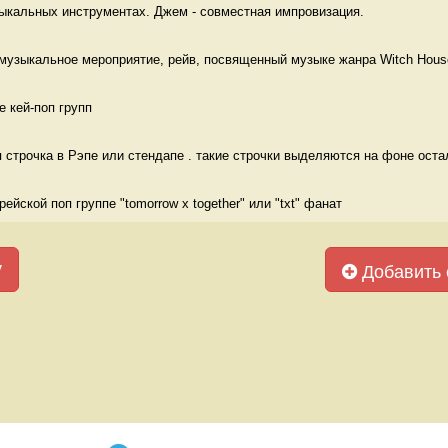
ыкальных инструментах. Джем - совместная импровизация. 
 музыкальное мероприятие, рейв, посвященный музыке жанра Witch Hous
 кей-поп групп 
я строчка в Рэпе или стендапе . такие строчки выделяются на фоне остал
йской поп группе "tomorrow x together" или "txt" фанат 
у
Добавить 