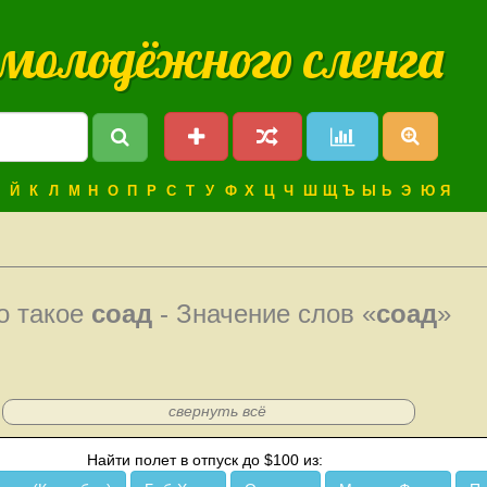
 молодёжного сленга
Й
К
Л
М
Н
О
П
Р
С
Т
У
Ф
Х
Ц
Ч
Ш
Щ
Ъ
Ы
Ь
Э
Ю
Я
о такое
соад
- Значение слов «
соад
»
свернуть всё
Найти полет в отпуск до $100 из: