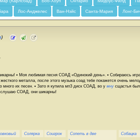
мар (Карлсбад)
Боб-Хоуп
Онтарио
Мидоус-Филд
Па
бара
Лос-Анджелес
Ван-Нэйс
Санта-Мария
Лонг-Би
а
)
.
карны! • Моя любимая песня СОАД «Одинокий день». • Собираюсь игра
о жесткого металла, после этого музыка соад тебе покажется очень мелод
 много их песен. • Зато я купила мп3 диск СОАД, во у
мну
сщастья было
 слушаю СОАД, они шикарны!
овковый
Солярка
Соигрок
Сопеть в две
Собацка