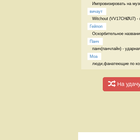
Импровизировать на муз
вичаут
Witchout (VV17CHØU7) -
Гейпоп
Оскорбительное название
Панч
панч(панчлайн) - ударна
Моа
люди,фанатеющие по коре
На удач