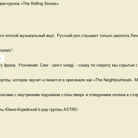
ок-группа «The Rolling Stones» 
ого плохой музыкальный вкус. Русский рэп слушают только школота Личш
stein". 
а
 фразу  Уточнение: Свег - (англ swag)  - скажу по секрету мы скрытые г.
уппы, которое звучит и пишется в оригинале как «The Neighbourhood». М
огами с внутренним подъемом стопы вверх и отведением колена в сторо
ты Южно-Корейской k-pop группы ASTRO. 