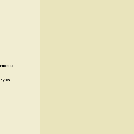
ащени...
луша...