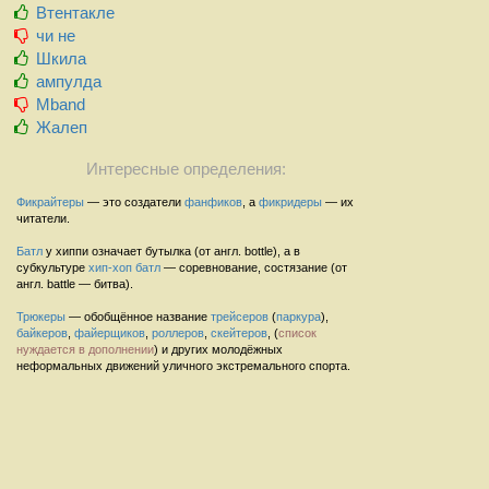
Втентакле
чи не
Шкила
ампулда
Mband
Жалеп
Интересные определения:
Фикрайтеры
— это создатели
фанфиков
, а
фикридеры
— их
читатели.
Батл
у хиппи означает бутылка (от англ. bottle), а в
субкультуре
хип-хоп
батл
— соревнование, состязание (от
англ. battle — битва).
Трюкеры
— обобщённое название
трейсеров
(
паркура
),
байкеров
,
файерщиков
,
роллеров
,
скейтеров
, (
список
нуждается в дополнении
) и других молодёжных
неформальных движений уличного экстремального спорта.