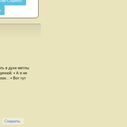
лм-Спрингс
ч
ть в духе метлы
ичной. • А я не
оо... • Вот тут
Сожрать