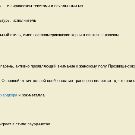
о — с лирическим текстами и печальными мо...
ьтуры, исполнитель 
ьный стиль, имеет афроамериканские корни в синтезе с джазом 
 парень, активно проявляющий внимание к женскому полу Прозвище-сокр
 Основной отличтельной особенностью трансеров является то, что они с
 
хардкора
 и рок-металла 
играет в стиле пауэр-метал.  