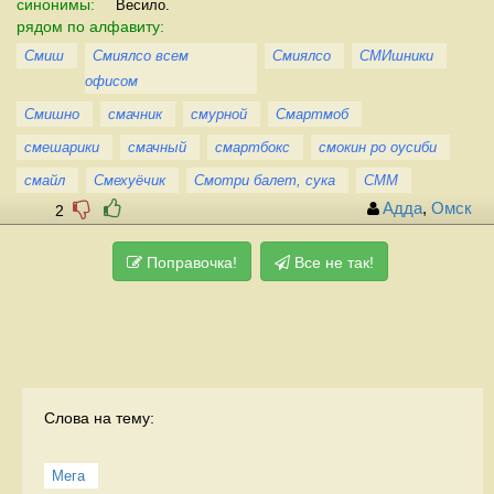
синонимы:
Весило.
рядом по алфавиту:
Смиш
Смиялсо всем
Смиялсо
СМИшники
офисом
Смишно
смачник
смурной
Смартмоб
смешарики
смачный
смартбокс
смокин ро оусиби
смайл
Смехуёчик
Смотри балет, сука
СММ
Адда
,
Омск
2
Поправочка!
Все не так!
Слова на тему:
Мега