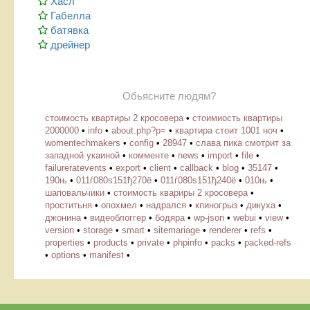
Хасл
Габелла
батявка
дрейнер
Обьясните людям?
стоимость квартиры 2 кросовера
•
стоимиость квартиры
2000000
•
info
•
about.php?p=
•
квартира стоит 1001 ноч
•
womentechmakers
•
config
•
28947
•
слава пика смотрит за
западной укаиной
•
комменте
•
news
•
import
•
file
•
failureratevents
•
export
•
client
•
callback
•
blog
•
35147
•
190њ
•
011ѓ080ѕ151ђ270ё
•
011ѓ080ѕ151ђ240ё
•
010њ
•
шаповальчики
•
стоимость квариры 2 кросовера
•
проститьня
•
опохмел
•
надрался
•
кпиногрыз
•
дикуха
•
джонина
•
видеоблоггер
•
бодяра
•
wp-json
•
webui
•
view
•
version
•
storage
•
smart
•
sitemariage
•
renderer
•
refs
•
properties
•
products
•
private
•
phpinfo
•
packs
•
packed-refs
•
options
•
manifest
•