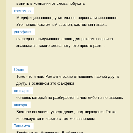
выпить в компании от слова побухать 
кастомно
Модифицированное, уникальное, персонализированное 
Уточнение: Кастомный выхлоп, кастомная гитар...
унгофлиз
очередное придуманное слово для рекламы сервиса 
знакомств - такого слова нету, это просто разв...
Слэш
Тоже что и яой. Романтические отношение парней друг к 
другу. в основном это фанфики
не шарю
человек который не разбирается в чем-либо ты не шаришь 
ашкара
Возглас согласия, утверждения, подтверждения Также 
используется в иврите с тем же значением:
Тащемта
Вообщем-то  Уточнение: В общем-то 