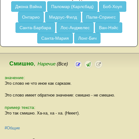
Джона Вэйна
Паломар (Карлсбад)
Боб-Хоуп
Онтарио
Мидоус-Филд
Палм-Спрингс
Санта-Барбара
Лос-Анджелес
Ван-Нэйс
Санта-Мария
Лонг-Бич
Смишно
,
Наречие
(Все)
значение:
Это слово не что иное как сарказм.
Это слово имеет обратное значение: смишно - не смешно.
пример текста:
Это так смишно. Ха-ха, ха - ха. (Нееет).
#Общие