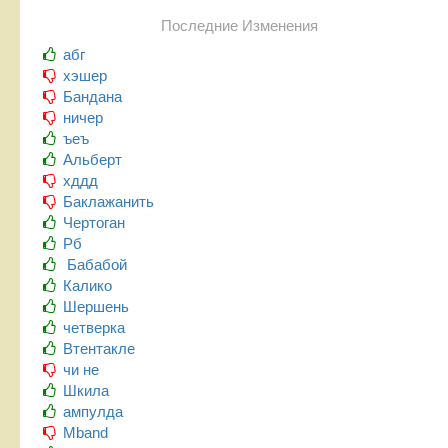
Последние Изменения
абг
хэшер
Бандана
ничер
ъеъ
Альберт
хддд
Баклажанить
Чертоган
Рб
Бабабой
Калико
Шершень
четверка
Втентакле
чи не
Шкила
ампулда
Mband