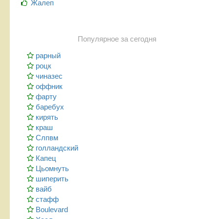
Жалеп
Популярное за сегодня
рарный
роцк
чиназес
оффник
фарту
баребух
кирять
краш
Слпвм
голландский
Капец
Цьомнуть
шиперить
вайб
стафф
Boulevard