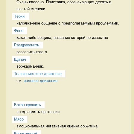
Очень классно  Приставка, обозначающая десять в 
шестой степени
Тёрки 
напряженное общение с предполагаемыми проблемами. 
Феня
какая-либо вещица, название которой не известно 
Раздраконить
разозлить кого-л 
Щипач
вор-карманник. 
Толкиенистское движение
см. 
ролевое движение
Батон крошить
предъявлять претензии 
Мясо
эмоциональная негативная оценка событийа 
Когнитивный