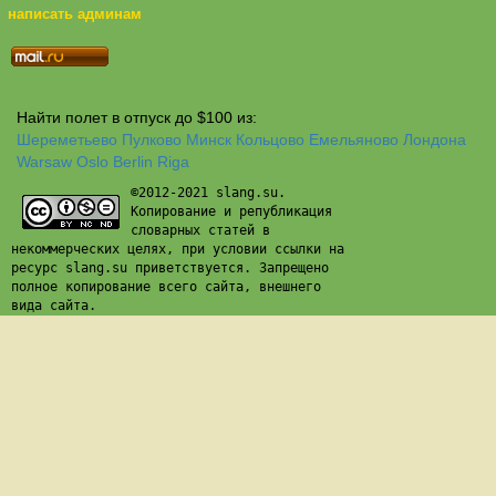
написать админам
Найти полет в отпуск до $100 из:
Шереметьево
Пулково
Минск
Кольцово
Емельяново
Лондона
Warsaw
Oslo
Berlin
Riga
©2012-2021 slang.su.
Копирование и републикация
словарных статей в
некоммерческих целях, при условии ссылки на
ресурс slang.su приветствуется. Запрещено
полное копирование всего сайта, внешнего
вида сайта.