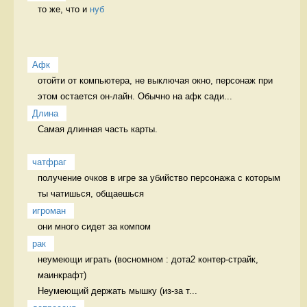
то же, что и 
нуб
Афк
отойти от компьютера, не выключая окно, персонаж при 
этом остается он-лайн. Обычно на афк сади...
Длина
Самая длинная часть карты.

чатфраг
получение очков в игре за убийство персонажа с которым 
ты чатишься, общаешься 
игроман
они много сидет за компом 
рак
неумеющи играть (восномном : дота2 контер-страйк, 
маинкрафт)

Неумеющий держать мышку (из-за т...