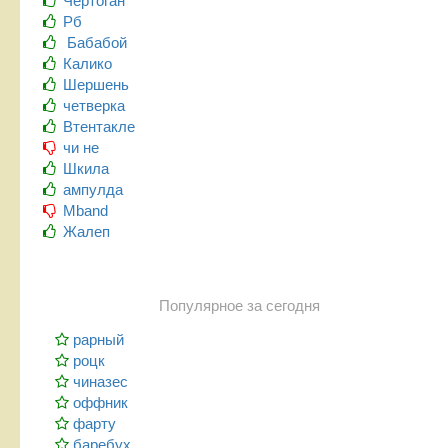
Чертоган
Рб
Бабабой
Калико
Шершень
четверка
Втентакле
чи не
Шкила
ампулда
Mband
Жалеп
Популярное за сегодня
рарный
роцк
чиназес
оффник
фарту
баребух