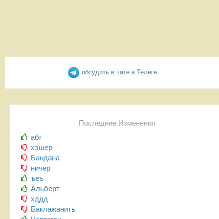
обсудить в чате в Телеге
Последние Изменения
абг
хэшер
Бандана
ничер
ъеъ
Альберт
хддд
Баклажанить