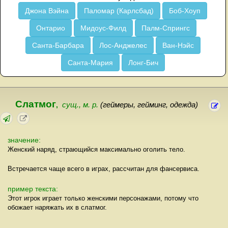
Джона Вэйна
Паломар (Карлсбад)
Боб-Хоуп
Онтарио
Мидоус-Филд
Палм-Спрингс
Санта-Барбара
Лос-Анджелес
Ван-Нэйс
Санта-Мария
Лонг-Бич
Слатмог
,
сущ., м. р.
(геймеры, гейминг, одежда)
значение:
Женский наряд, страющийся максимально оголить тело.
Встречается чаще всего в играх, рассчитан для фансервиса.
пример текста:
Этот игрок играет только женскими персонажами, потому что
обожает наряжать их в слатмог.