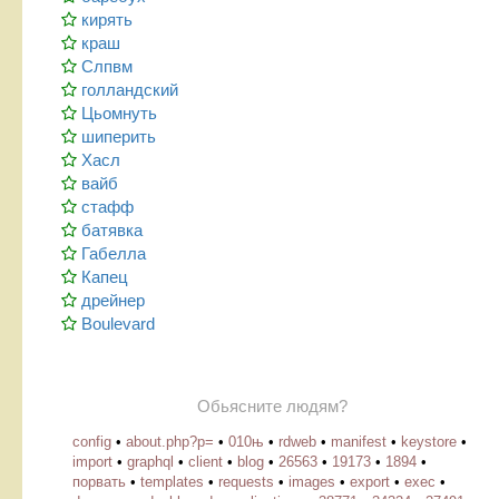
кирять
краш
Слпвм
голландский
Цьомнуть
шиперить
Хасл
вайб
стафф
батявка
Габелла
Капец
дрейнер
Boulevard
Обьясните людям?
config
•
about.php?p=
•
010њ
•
rdweb
•
manifest
•
keystore
•
import
•
graphql
•
client
•
blog
•
26563
•
19173
•
1894
•
порвать
•
templates
•
requests
•
images
•
export
•
exec
•