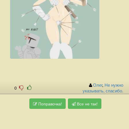
Олег
,
Не нужно
0
указывать, спасибо.
Поправочка!
Все не так!