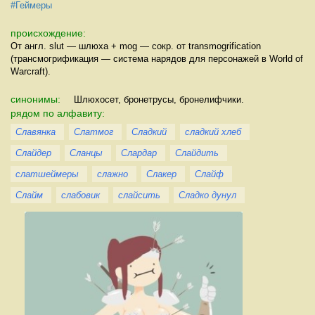
#Геймеры
происхождение:
От англ. slut — шлюха + mog — сокр. от transmogrification
(трансмогрификация — система нарядов для персонажей в World of
Warcraft).
синонимы:
Шлюхосет, бронетрусы, бронелифчики.
рядом по алфавиту:
Славянка
Слатмог
Сладкий
сладкий хлеб
Слайдер
Сланцы
Слардар
Слайдить
слатшеймеры
слажно
Слакер
Слайф
Слайм
слабовик
слайсить
Сладко дунул