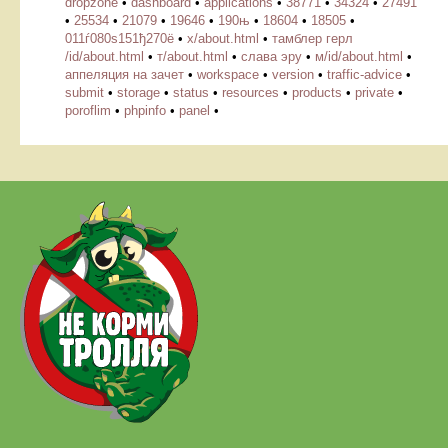
dropzone
•
dashboard
•
applications
•
38771
•
34324
•
27491
•
25534
•
21079
•
19646
•
190њ
•
18604
•
18505
•
011ѓ080ѕ151ђ270ё
•
х/about.html
•
тамблер герл
/id/about.html
•
т/about.html
•
слава эру
•
м/id/about.html
•
аппеляция на зачет
•
workspace
•
version
•
traffic-advice
•
submit
•
storage
•
status
•
resources
•
products
•
private
•
poroflim
•
phpinfo
•
panel
•