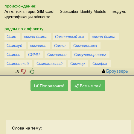
происхождение:
Англ. техн. терм.
SIM card
— Subscriber Identity Module — модуль
идентификации абонента.
рядом по алфавиту:
Симс
симпл-димпл
Симпотный кек
симпл димпл
Симсгуд
симпить
Симка
Симпотяжка
Сименс
СИМП
Симпотно
Симулятор вовы
Симпотный
Симпатозный
Симмер
Симфик
Броузверь
-8
Поправочка!
Все не так!
Слова на тему: