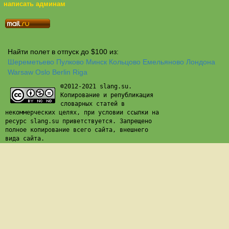
написать админам
Найти полет в отпуск до $100 из:
Шереметьево
Пулково
Минск
Кольцово
Емельяново
Лондона
Warsaw
Oslo
Berlin
Riga
©2012-2021 slang.su.
Копирование и републикация
словарных статей в
некоммерческих целях, при условии ссылки на
ресурс slang.su приветствуется. Запрещено
полное копирование всего сайта, внешнего
вида сайта.