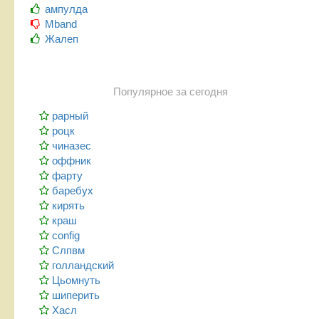
ампулда
Mband
Жалеп
Популярное за сегодня
рарный
роцк
чиназес
оффник
фарту
баребух
кирять
краш
config
Слпвм
голландский
Цьомнуть
шиперить
Хасл