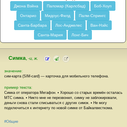
Джона Вэйна
Паломар (Карлсбад)
Боб-Хоуп
Онтарио
Мидоус-Филд
Палм-Спрингс
Санта-Барбара
Лос-Анджелес
Ван-Нэйс
Санта-Мария
Лонг-Бич
Симка
,
-и, ж.
значение:
сим-карта (SIM-card) — карточка для мобильного телефона.
пример текста:
Симка от оператора Мегафон. • Хорошо со старых времён осталась
МТС симка. • Никто мне не перезвонил, симку не заблокировали,
деньги снова стали списываться с других симок. • Не могу
подключиться к интернету по новой симке от Байкалвесткома.
#Общие