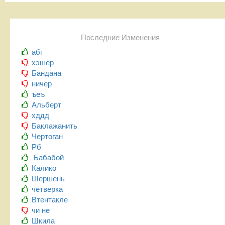
Последние Изменения
абг
хэшер
Бандана
ничер
ъеъ
Альберт
хддд
Баклажанить
Чертоган
Рб
Бабабой
Калико
Шершень
четверка
Втентакле
чи не
Шкила