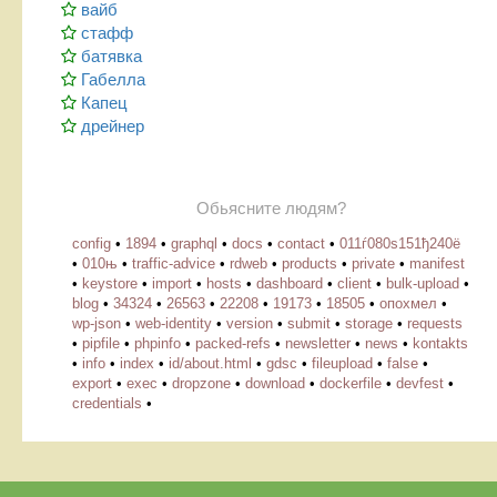
вайб
стафф
батявка
Габелла
Капец
дрейнер
Обьясните людям?
config
•
1894
•
graphql
•
docs
•
contact
•
011ѓ080ѕ151ђ240ё
•
010њ
•
traffic-advice
•
rdweb
•
products
•
private
•
manifest
•
keystore
•
import
•
hosts
•
dashboard
•
client
•
bulk-upload
•
blog
•
34324
•
26563
•
22208
•
19173
•
18505
•
опохмел
•
wp-json
•
web-identity
•
version
•
submit
•
storage
•
requests
•
pipfile
•
phpinfo
•
packed-refs
•
newsletter
•
news
•
kontakts
•
info
•
index
•
id/about.html
•
gdsc
•
fileupload
•
false
•
export
•
exec
•
dropzone
•
download
•
dockerfile
•
devfest
•
credentials
•