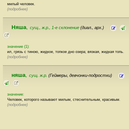
милый человек.
(подробнее)
Няша
сущ., ж.р., 1-е склонение
(диал., арх.)
,
значение (1):
ил, грязь с тиною, жидкое, топкое дно озера; вязкая, жидкая топь.
(подробнее)
няша
сущ. ж.р.
(Геймеры, девчонки-подростки)
,
значение:
Человек, которого называют милым, стеснительным, красивым.
(подробнее)