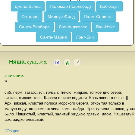
Джона Вэйна
Паломар (Карлсбад)
Боб-Хоуп
Онтарио
Мидоус-Филд
Палм-Спрингс
Санта-Барбара
Лос-Анджелес
Ван-Нэйс
Санта-Мария
Лонг-Бич
Няша
,
сущ., ж.р.
значение:
ж.
сиб. перм. татарс. ил, грязь с тиною, жидкое, топкое дно озера;
вязкая, жидкая топь. Караси в няше водятся. Конь засел в няше. ||
Арх. вязкая, илистая полоса морского берега, открытая только в
малую воду, во время отлива; камч. лайда. Проступился в няше, увяз
было. Няшистый, илистый, залитый жидкою грязью, илом. Няшеватый
арх. жидко-иловатый.
#Общие