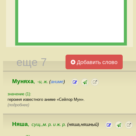
еще 7
Добавить слово
Муняха
-и, ж.
(
аниме
)
,
значение (1):
героиня известного аниме «Сейлор Мун».
(подробнее)
Няша
сущ.,м. р. и ж. р.
(няша,няшный)
,