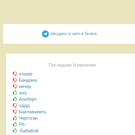
обсудить в чате в Телеге
Последние Изменения
хэшер
Бандана
ничер
ъеъ
Альберт
хддд
Баклажанить
Чертоган
Рб
Бабабой