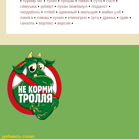
•
турнир чкг
•
тубзо
•
трэшак
•
темач
•
суча
•
сося
•
сёмушка
•
роберт
•
пукан бомбанул
•
піздалєт
•
пиздаболь
•
отбей
•
одиозный
•
мальщик
•
майки уэй
•
линяга
•
лаваш
•
кунил
•
кпиногрыз
•
зуга
•
дриньк
•
гдам
•
ганзоль
•
вортекс
•
версии
•
добавить слово