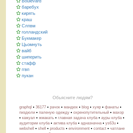
Boulevard
баребух
кирять
краш
Слпвм
голландский
Букмакер
Цьомнуть
вайб
шиперить
стафф
ггвп
пукан
Обьясните людям?
graphql
•
36177
•
рачок
•
мандюк
•
blog
•
хуяр
•
фанаты
•
пиздюли
•
паленую одежду
•
охренопутительный
•
махор
•
кажуал
•
жмакать
•
главная задача клуба
•
ауры клуба
•
аудитории клуба
•
актива клуба
•
адназначна
•
ys63u
•
webshell
•
shell
•
products
•
environment
•
contact
•
чатлане