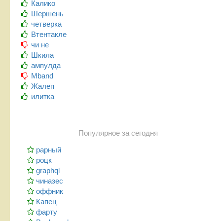
Калико
Шершень
четверка
Втентакле
чи не
Шкила
ампулда
Mband
Жалеп
илитка
Популярное за сегодня
рарный
роцк
graphql
чиназес
оффник
Капец
фарту