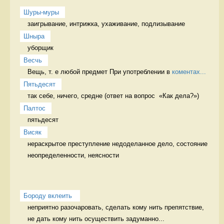
Шуры-муры
заигрывание, интрижка, ухаживание, подлизывание 
Шныра
уборщик 
Весчь
Вещь, т. е любой предмет При употреблении в 
коментах...
Пятьдесят
так себе, ничего, средне (ответ на вопрос  «Как дела?») 
Палтос
пятьдесят 
Висяк
нераскрытое преступление недоделанное дело, состояние 
неопределенности, неясности
Бороду вклеить 
неприятно разочаровать, сделать кому нить препятствие, 
не дать кому нить осуществить задуманно...