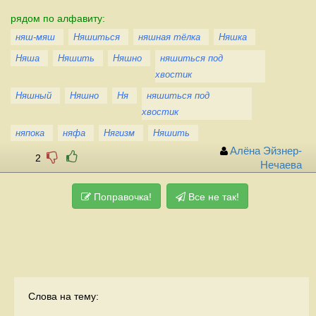
рядом по алфавиту:
няш-мяш
Няшиться
няшная тёлка
Няшка
Няша
Няшить
Няшно
няшиться под
хвостик
Няшный
Няшно
Ня
няшиться под
хвостик
няпока
няфа
Нягизм
Няшить
Алёна Эйзнер-
2
Нечаева
Поправочка!
Все не так!
Слова на тему: