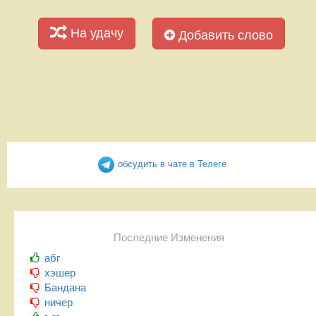
На удачу
Добавить слово
обсудить в чате в Телеге
Последние Изменения
абг
хэшер
Бандана
ничер