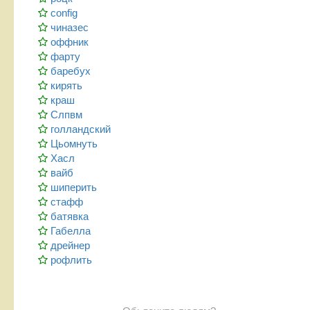
config
чиназес
оффник
фарту
баребух
кирять
краш
Слпвм
голландский
Цьомнуть
Хасл
вайб
шиперить
стафф
батявка
Габелла
дрейнер
рофлить