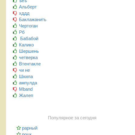
ъеъ
Альберт
хддд
Баклажанить
Чертоган
Рб
Бабабой
Калико
Шершень
четверка
Втентакле
чи не
Шкила
ампулда
Mband
Жалеп
Популярное за сегодня
рарный
роцк