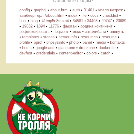
Обьясните людям?
config
•
graphql
•
about.html
•
auth
•
31401
•
упало нетрож
•
тамблер герл /about.html
•
index
•
file
•
docs
•
checklist
•
bulk
•
blog
•
41enp5n8suxp4
•
34581
•
34408
•
20747
•
20689
•
19632
•
1894
•
11776
•
фырган
•
родина континент
•
рефлексировать
•
поцыент
•
мокс
•
закалибали
•
аппнуть
•
templates
•
stories
•
server-info
•
resources
•
resource
•
profile
•
pprof
•
phpsysinfo
•
photo
•
panel
•
media
•
kontakts
•
hosts
•
google-ads
•
giantkone
•
dropzone
•
dockerfile
•
devfest
•
credentials
•
content-editor
•
colors
•
catch
•