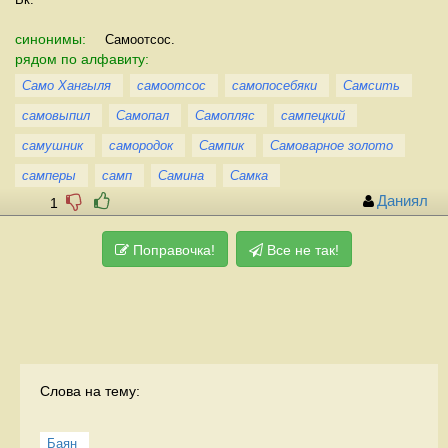
синонимы:
Самоотсос.
рядом по алфавиту:
Само Хангыля
самоотсос
самопосебяки
Самсить
самовыпил
Самопал
Самопляс
сампецкий
самушник
самородок
Сампик
Самоварное золото
самперы
самп
Самина
Самка
Даниял
1
Поправочка!
Все не так!
Слова на тему:
Баян