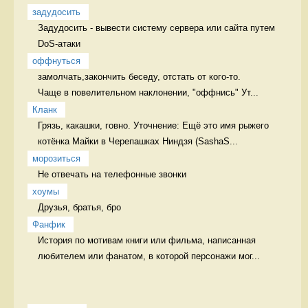
задудосить
Задудосить - вывести систему сервера или сайта путем 
DoS-атаки 
оффнуться
замолчать,закончить беседу, отстать от кого-то.

Чаще в повелительном наклонении, "оффнись" Ут...
Кланк
Грязь, какашки, говно. Уточнение: Ещё это имя рыжего 
котёнка Майки в Черепашках Ниндзя (SashaS...
морозиться
Не отвечать на телефонные звонки 
хоумы
Друзья, братья, бро 
Фанфик
История по мотивам книги или фильма, написанная 
любителем или фанатом, в которой персонажи мог...