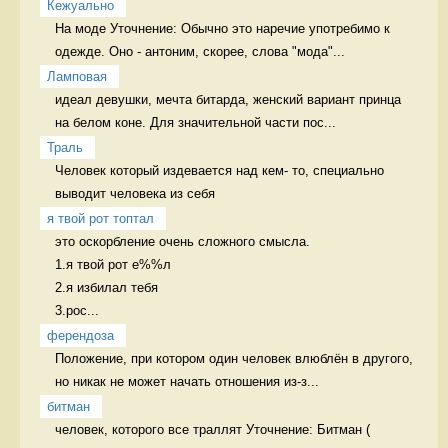
Кежуально
На моде Уточнение: Обычно это наречие употребимо к 
одежде. Оно - антоним, скорее, слова "мода"...
Ламповая
идеал девушки, мечта битарда, женский вариант принца 
на белом коне. Для значительной части пос...
Траль
Человек который издевается над кем- то, специально 
выводит человека из себя 
я твой рот топтал
это оскорбление очень сложного смысла.

1.я твой рот е%%л

2.я избилал тебя

3.рос...
ферендоза
Положение, при котором один человек влюблён в другого, 
но никак не может начать отношения из-з...
битман
человек, которого все траллят Уточнение: Битман (