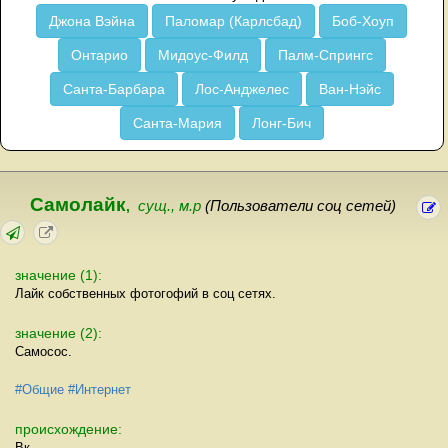
Джона Вэйна
Паломар (Карлсбад)
Боб-Хоуп
Онтарио
Мидоус-Филд
Палм-Спрингс
Санта-Барбара
Лос-Анджелес
Ван-Нэйс
Санта-Мария
Лонг-Бич
Самолайк
,
сущ., м.р
(Пользователи соц сетей)
значение (1):
Лайк собственных фотогофий в соц сетях.
значение (2):
Самосос.
#Общие
#Интернет
происхождение:
Вк.