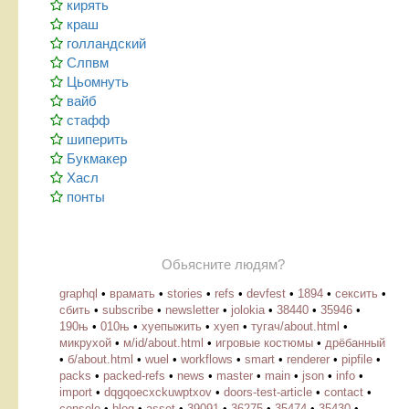
кирять
краш
голландский
Слпвм
Цьомнуть
вайб
стафф
шиперить
Букмакер
Хасл
понты
Обьясните людям?
graphql
•
врамать
•
stories
•
refs
•
devfest
•
1894
•
сексить
•
сбить
•
subscribe
•
newsletter
•
jolokia
•
38440
•
35946
•
190њ
•
010њ
•
хуепыжить
•
хуеп
•
тугач/about.html
•
микрухой
•
м/id/about.html
•
игровые костюмы
•
дрёбанный
•
б/about.html
•
wuel
•
workflows
•
smart
•
renderer
•
pipfile
•
packs
•
packed-refs
•
news
•
master
•
main
•
json
•
info
•
import
•
dqgqoecxckuwptxov
•
doors-test-article
•
contact
•
console
•
blog
•
asset
•
39091
•
36275
•
35474
•
35430
•