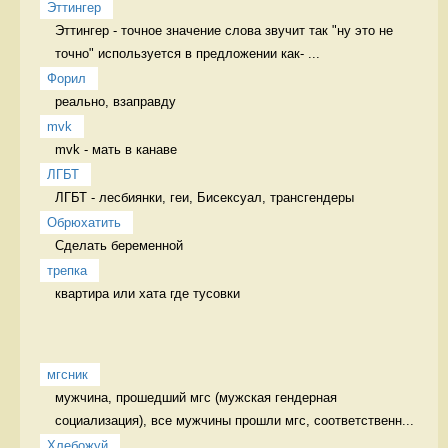
Эттингер
Эттингер - точное значение слова звучит так "ну это не 
точно" используется в предложении как- ...
Форил
реально, взаправду 
mvk
mvk - мать в канаве 
ЛГБТ
ЛГБТ - лесбиянки, геи, Бисексуал, трансгендеры 
Обрюхатить
Сделать беременной 
трепка
квартира или хата где тусовки 
мгсник
мужчина, прошедший мгс (мужская гендерная 
социализация), все мужчины прошли мгс, соответственн...
Хлебожуй