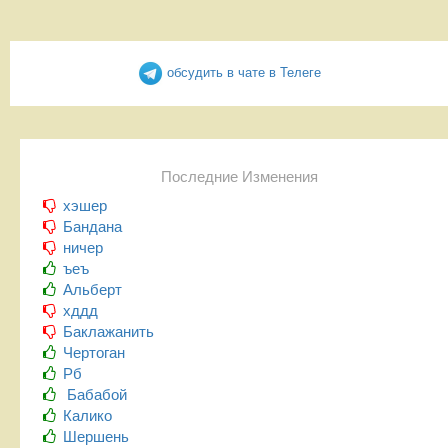
обсудить в чате в Телеге
Последние Изменения
хэшер
Бандана
ничер
ъеъ
Альберт
хддд
Баклажанить
Чертоган
Рб
Бабабой
Калико
Шершень