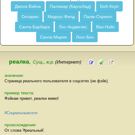
Джона Вэйна
Паломар (Карлсбад)
Боб-Хоуп
Онтарио
Мидоус-Филд
Палм-Спрингс
Санта-Барбара
Лос-Анджелес
Ван-Нэйс
Санта-Мария
Лонг-Бич
реалка
,
Сущ., ж.р.
(Интернет)
значение:
Страница реального пользователя в соцсетях (не фэйк).
пример текста:
Фэйкам привет, реалки мимо!
#Социальныесети
происхождение:
От слова '#реальный'.