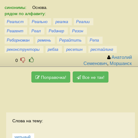
синонимы:
Основа.
рядом по алфавиту:
Реалист
Реально
реалка
Реалии
Реагент
Реал
Редачер
Резон
Реборноман
ремень
Рерайтить
Репа
реконструкторы
ребза
ресепшн
рестайлинг
Анатолий
0
Семенович
,
Моршанск
Поправочка!
Все не так!
Слова на тему:
чильный