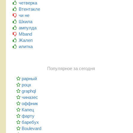
четверка
Втентакле
чи не
Шкила
ампулда
Mband
Жалеп
илитка
Популярное за сегодня
рарный
роцк
graphql
чиназес
оффник
Капец
фарту
баребух
Boulevard