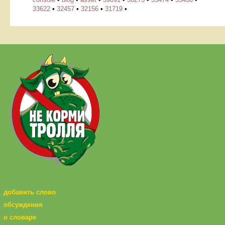
33622
•
32457
•
32156
•
31719
•
добавить слово
обсуждения
о словаре