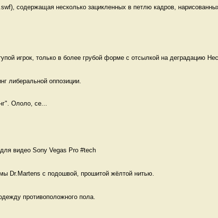
swf), содержащая несколько зацикленных в петлю кадров, нарисованных
тупой игрок, только в более грубой форме с отсылкой на деградацию Нес
нг либеральной оппозиции.

г". Ололо, се...
для видео Sony Vegas Pro #tech 
мы Dr.Martens с подошвой, прошитой жёлтой нитью. 
одежду противоположного пола.  