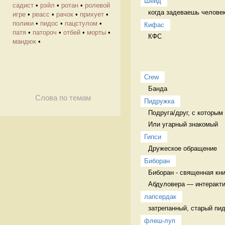
Шейд
садист
•
рэйл
•
ротан
•
ролевой
когда задеваешь человек
игре
•
реасс
•
рачок
•
прихует
•
полики
•
пидос
•
пацстулом
•
Кифас
патя
•
патороч
•
отбей
•
морты
•
КФС 
мандюк
•
Crew
Банда 
Слова по темам
Пидружка
Подруга/друг, с которым 
Или угарный знакомый
Гипси
Дружеское обращение  
Биборан
Биборан - священная кни
Абдуловера — интеракти
лапсердак
затрепанный, старый пид
флеш-луп