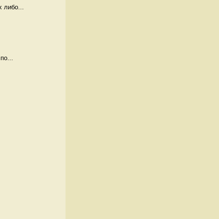
 либо...
по...