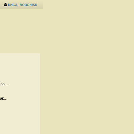
киса
,
воронеж
зо...
к...