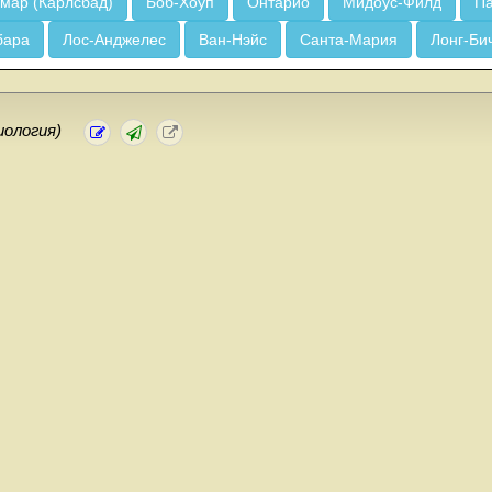
мар (Карлсбад)
Боб-Хоуп
Онтарио
Мидоус-Филд
Па
бара
Лос-Анджелес
Ван-Нэйс
Санта-Мария
Лонг-Би
иология)