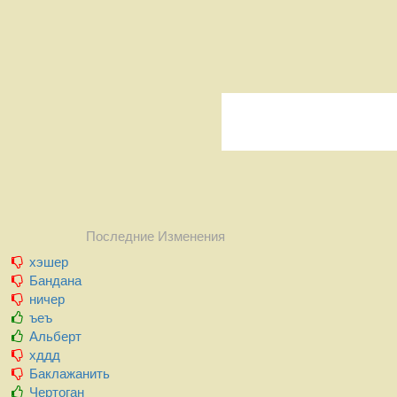
Последние Изменения
хэшер
Бандана
ничер
ъеъ
Альберт
хддд
Баклажанить
Чертоган