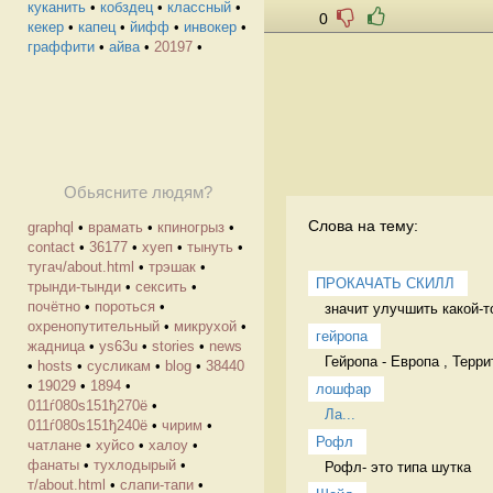
куканить
•
кобздец
•
классный
•
0
кекер
•
капец
•
йифф
•
инвокер
•
граффити
•
айва
•
20197
•
Обьясните людям?
Слова на тему:
graphql
•
врамать
•
кпиногрыз
•
contact
•
36177
•
хуеп
•
тынуть
•
тугач/about.html
•
трэшак
•
ПРОКАЧАТЬ СКИЛЛ
трынди-тынди
•
сексить
•
почётно
•
пороться
•
значит улучшить какой-т
охренопутительный
•
микрухой
•
гейропа
жадница
•
ys63u
•
stories
•
news
Гейропа - Европа , Терр
•
hosts
•
cусликам
•
blog
•
38440
•
19029
•
1894
•
лошфар
011ѓ080ѕ151ђ270ё
•
Ла...
011ѓ080ѕ151ђ240ё
•
чирим
•
Рофл
чатлане
•
хуйсо
•
халоу
•
фанаты
•
тухлодырый
•
Рофл- это типа шутка 
т/about.html
•
слапи-тапи
•