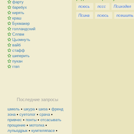
фарту
псюсь
пссс
Психодел
баребух
кирять
Псина
псюсь
псешить
краш
Букмакер
голландский
Слпвм
Цьомнуть
вайб
стафф
шиперить
пукан
ггвп
Последние запросы
шмель
•
шкура
•
шиза
•
френд
зона
•
суетолог
•
срача
•
привчес
•
понты
•
отсасывать
прощение
•
мотолка
•
лупыздрык
•
кумтеляпасе
•