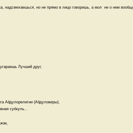
а, надсмехаешься, но не прямо в лицо говоришь, а мол  не о нем вообще
угараешь Лучший друг,   

га Абдулорелигии (Абдуловеры), 

вная субкуль...
жак, 