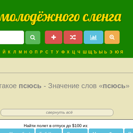
 молодёжного сленга
Й
К
Л
М
Н
О
П
Р
С
Т
У
Ф
Х
Ц
Ч
Ш
Щ
Ъ
Ы
Ь
Э
Ю
Я
такое
псюсь
- Значение слов «
псюсь
»
свернуть всё
Найти полет в отпуск до $100 из: