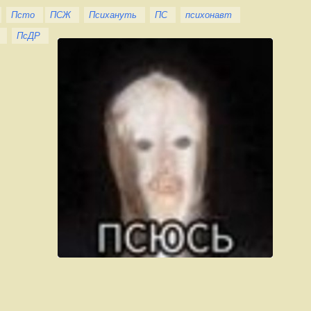
Псто
ПСЖ
Психануть
ПС
психонавт
ПсДР