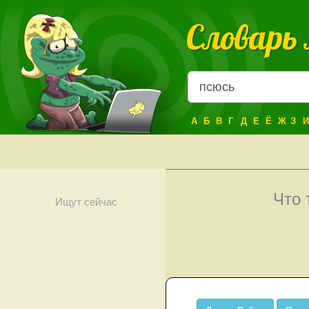
Словарь
А
Б
В
Г
Д
Е
Ё
Ж
З
И
Что 
Ищут сейчас