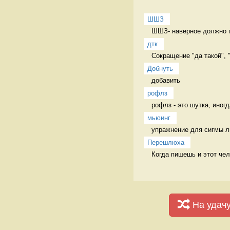
ШШЗ
ШШЗ- наверное должно пе
дтк
Сокращение "да такой", 
Добнуть
добавить 
рофлз
рофлз - это шутка, иног
мьюинг
упражнение для сигмы л
Перешлюха
Когда пишешь и этот че
На удач