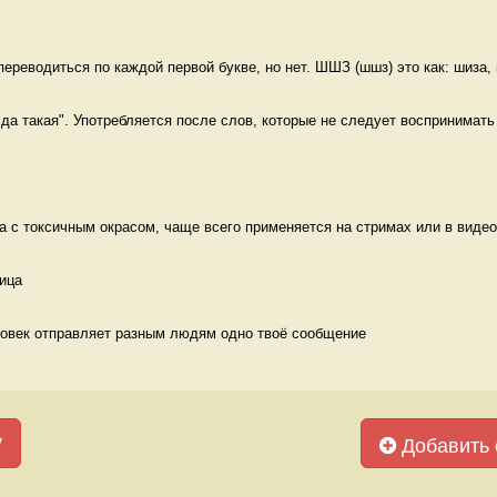
реводиться по каждой первой букве, но нет. ШШЗ (шшз) это как: шиза, 
"да такая". Употребляется после слов, которые не следует воспринимать 
да с токсичным окрасом, чаще всего применяется на стримах или в видео
ица 
ловек отправляет разным людям одно твоё сообщение 
у
Добавить 