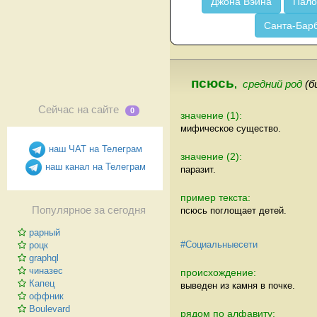
Джона Вэйна
Пало
Санта-Бар
псюсь
,
средний род
(б
Сейчас на сайте
0
значение (1):
мифическое существо.
наш ЧАТ на Телеграм
значение (2):
наш канал на Телеграм
паразит.
пример текста:
Популярное за сегодня
псюсь поглощает детей.
рарный
#Социальныесети
роцк
graphql
чиназес
происхождение:
Капец
выведен из камня в почке.
оффник
Boulevard
рядом по алфавиту: