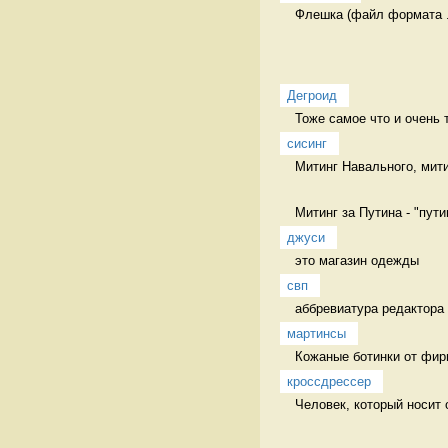
Флешка (файл формата .
Дегроид
Тоже самое что и очень 
сисинг
Митинг Навального, мити
Митинг за Путина - "путин
джуси
это магазин одежды  
свп
аббревиатура редактора 
мартинсы
Кожаные ботинки от фир
кроссдрессер
Человек, который носит 