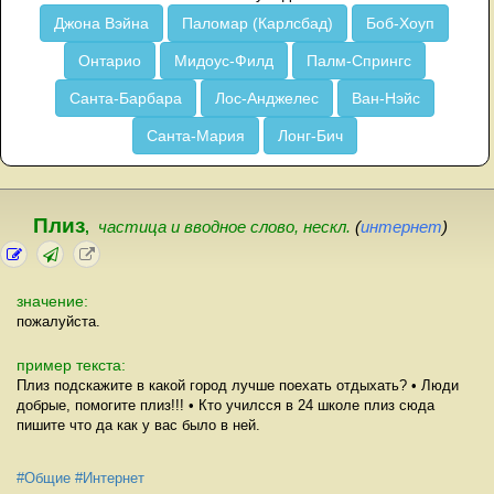
Джона Вэйна
Паломар (Карлсбад)
Боб-Хоуп
Онтарио
Мидоус-Филд
Палм-Спрингс
Санта-Барбара
Лос-Анджелес
Ван-Нэйс
Санта-Мария
Лонг-Бич
Плиз
,
частица и вводное слово, нескл.
(
интернет
)
значение:
пожалуйста.
пример текста:
Плиз подскажите в какой город лучше поехать отдыхать? • Люди
добрые, помогите плиз!!! • Кто училсся в 24 школе плиз сюда
пишите что да как у вас было в ней.
#Общие
#Интернет