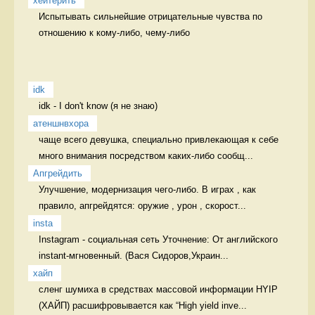
хейтерить
Испытывать сильнейшие отрицательные чувства по 
отношению к кому-либо, чему-либо 
idk
idk - I don't know (я не знаю)  
атеншнвхора
чаще всего девушка, специально привлекающая к себе 
много внимания посредством каких-либо сообщ...
Апгрейдить
Улучшение, модернизация чего-либо. В играх , как 
правило, апгрейдятся: оружие , урон , скорост...
insta
Instagram - социальная сеть Уточнение: От английского 
instant-мгновенный. (Вася Сидоров,Украин...
хайп
сленг шумиха в средствах массовой информации HYIP 
(ХАЙП) расшифровывается как “High yield inve...