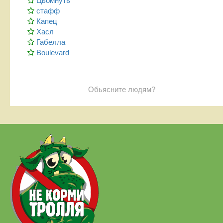
Цьомнуть
стафф
Капец
Хасл
Габелла
Boulevard
Обьясните людям?