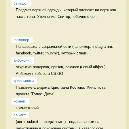
свитшот
Предмет верхней одежды, который одевают на верхнюю 
часть тела. Уточнение: Свитер,  обычно с ор...
фаловер
Пользователь социальной сети (например, instagramm, 
facebook, twitter, thubmlr), который следи...
анбоксинг
открытие подарков, призов, покупок (новый айфон). 
Анбоксинг кейсов в CS:GO
крисоманки
Название фандома Кристиана Костова. Финалиста 
проекта "Голос. Дети" 
коменс
комментарий 
сабмит
(англ. submit – представить) - подача заявки на 
регистрацию в поисковую систему, в каталог ссы...