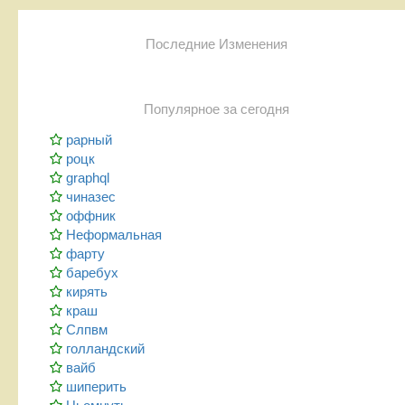
Последние Изменения
Популярное за сегодня
рарный
роцк
graphql
чиназес
оффник
Неформальная
фарту
баребух
кирять
краш
Слпвм
голландский
вайб
шиперить