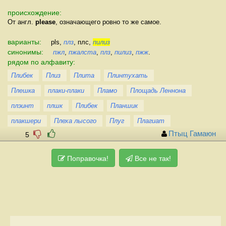
происхождение:
От англ.
please
, означающего ровно то же самое.
варианты:
pls,
плз
, плс,
пилиз
синонимы:
пжл
,
пжалста
,
плз
,
пилиз
,
пжж
.
рядом по алфавиту:
Плибек
Плиз
Плита
Плинтухать
Плешка
плаки-плаки
Пламо
Площадь Леннона
плэинт
плшк
Плибек
Планшик
плакшери
Плеха лысого
Плуг
Плагиат
Птыц Гамаюн
5
Поправочка!
Все не так!