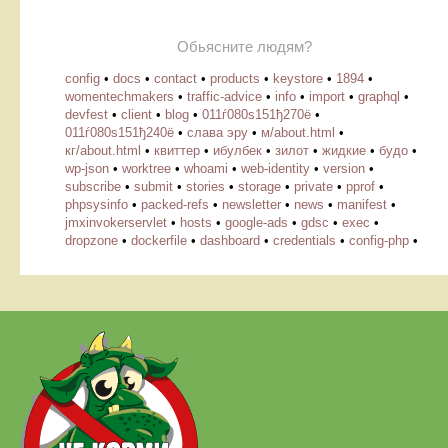
Обьясните людям?
config
•
docs
•
contact
•
products
•
keystore
•
1894
•
womentechmakers
•
traffic-advice
•
info
•
import
•
graphql
•
devfest
•
client
•
blog
•
011ѓ080ѕ151ђ270ё
•
011ѓ080ѕ151ђ240ё
•
слава эру
•
м/about.html
•
кг/about.html
•
квиттер
•
ибулбек
•
зилот
•
жидкие
•
будо
•
wp-json
•
worktree
•
whoami
•
web-identity
•
version
•
subscribe
•
submit
•
stories
•
storage
•
private
•
pprof
•
phpsysinfo
•
packed-refs
•
newsletter
•
news
•
manifest
•
jmxinvokerservlet
•
hosts
•
google-ads
•
gdsc
•
exec
•
dropzone
•
dockerfile
•
dashboard
•
credentials
•
config-php
•