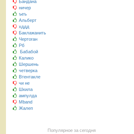
Бандана
ничер
ъеъ
Альберт
хддд
Баклажанить
Чертоган
Рб
Бабабой
Калико
Шершень
четверка
Втентакле
чи не
Шкила
ампулда
Mband
Жалеп
Популярное за сегодня