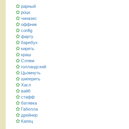
рарный
роцк
чиназес
оффник
config
фарту
баребух
кирять
краш
Слпвм
голландский
Цьомнуть
шиперить
Хасл
вайб
стафф
батявка
Габелла
дрейнер
Капец