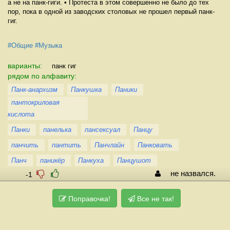
а не на панк-гиги. • Протеста в этом совершенно не было до тех
пор, пока в одной из заводских столовых не прошел первый панк-
гиг.
#Общие
#Музыка
варианты:
панк гиг
рядом по алфавиту:
Панк-анархизм
Панкушка
Паники
пантокриловая
кислота
Панки
панелька
пансексуал
Панцу
панчить
пантить
Панчлайн
Панковать
Панч
паникёр
Панкуха
Панцушот
не назвался.
-1
Поправочка!
Все не так!