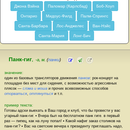
Джона Вэйна
Паломар (Карлсбад)
Боб-Хоуп
Онтарио
Мидоус-Филд
Палм-Спрингс
Санта-Барбара
Лос-Анджелес
Ван-Нэйс
Санта-Мария
Лонг-Бич
Панк-гиг
,
-а, м.
(
панки
)
значение:
один из базовых трансляторов движения
панков
: рок-концерт на
площадке без мест для сидения, с возможностью агрессивных
плясок —
слэма и моша
и прочих всевозможных способов
оторваться
,
оттянуться
и т.п.
пример текста:
Готовы адски выехать в Ваш город и клуб, что бы провести у вас
угарный панк-гиг. • Вчера был на бесплатном панк гиге. в первый
раз — пипец, как на луну попал! • Какой нафиг заказ столиков на
панк-гиг? • Вас на светские вечера к президенту приглашать надо,