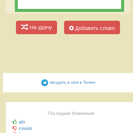
На удачу
Добавить слово
обсудить в чате в Телеге
Последние Изменения
абг
хэшер