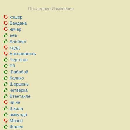
Последние Изменения
хэшер
Бандана
ничер
ъеъ
Альберт
хддд
Баклажанить
Чертоган
Рб
Бабабой
Калико
Шершень
четверка
Втентакле
чи не
Шкила
ампулда
Mband
Жалеп