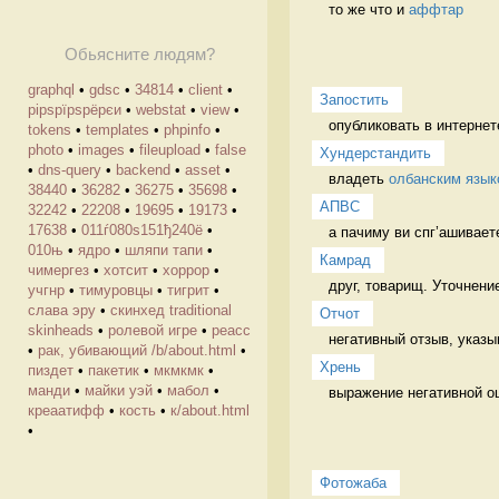
то же что и 
аффтар
Обьясните людям?
graphql
•
gdsc
•
34814
•
client
•
Запостить
рірѕрїрѕрёрєи
•
webstat
•
view
•
опубликовать в интернет
tokens
•
templates
•
phpinfo
•
photo
•
images
•
fileupload
•
false
Хундерстандить
•
dns-query
•
backend
•
asset
•
владеть 
олбанским язык
38440
•
36282
•
36275
•
35698
•
АПВС
32242
•
22208
•
19695
•
19173
•
17638
•
011ѓ080ѕ151ђ240ё
•
а пачиму ви спг’ашивает
010њ
•
ядро
•
шляпи тапи
•
Камрад
чимергез
•
хотсит
•
хоррор
•
друг, товарищ. Уточнение
учгнр
•
тимуровцы
•
тигрит
•
слава эру
•
скинхед traditional
Отчот
skinheads
•
ролевой игре
•
реасс
негативный отзыв, указы
•
рак, убивающий /b/about.html
•
Хрень
пиздет
•
пакетик
•
мкмкмк
•
манди
•
майки уэй
•
мабол
•
выражение негативной о
креаатифф
•
кость
•
к/about.html
•
Фотожаба