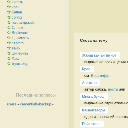
кирять
краш
Капец
config
голландский
Слпвм
Boulevard
Цьомнуть
Слова на тему:
стафф
вайб
шиперить
Жжош как ангимйот
Хасл
выражение восхищения т
Букмакер
Крео
см. 
Креатифф
Аффтар
автор сабжа, 
поста
 или 
Последние запросы
Многа букоф
выражение отрицательно
users
•
credentials-backup
•
Каментаторы
одно из названий носит
Пейсатель