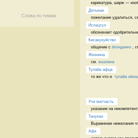
карикатура, шарж — изо
Дитынах
Слова по темам
пожелание удалиться, см
Испацтул
обозначает одобрительны
Кисакукуйство
общение с 
блондинко
 , с
Жизнина
см. 
жызнена
Тупайа афца
то же что и  
тупайа абиз
Учи матчасть
указание на некомпетент
Танунах
Выражение нежелания чт
Афк