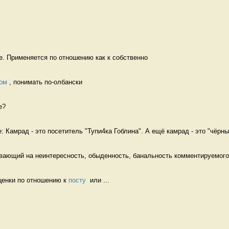
е. Применяется по отношению как к собственно 
ом
 , понимать по-олбански 
е? 
: Камрад - это посетитель "Тупи4ка Гоблина". А ещё камрад - это "чёрны.
вающий на неинтересность, обыденность, банальность комментируемого 
ценки по отношению к 
посту
  или ...