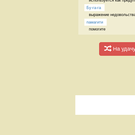
используется как предуп
Бу-га-га
выражение недовольства
памагити
помогите 
На удач