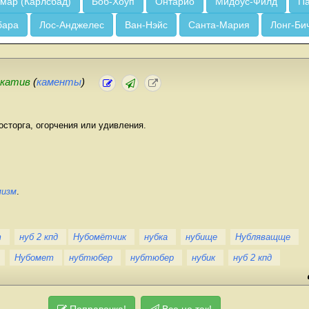
мар (Карлсбад)
Боб-Хоуп
Онтарио
Мидоус-Филд
Па
бара
Лос-Анджелес
Ван-Нэйс
Санта-Мария
Лонг-Би
икатив
(
каменты
)
сторга, огорчения или удивления.
мизм
.
т
нуб 2 кпд
Нубомётчик
нубка
нубище
Нубляващще
Нубомет
нубтюбер
нубтюбер
нубик
нуб 2 кпд
Поправочка!
Все не так!