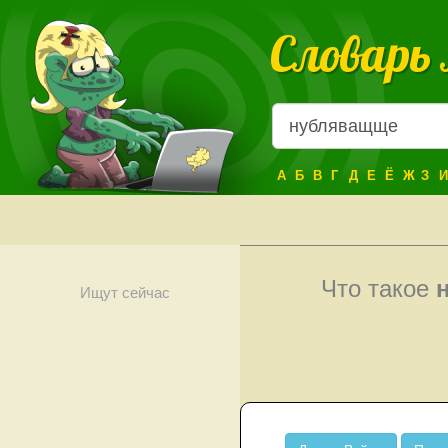
Словарь
А
Б
В
Г
Д
Е
Ё
Ж
З
И
Что такое
Ищут сейчас