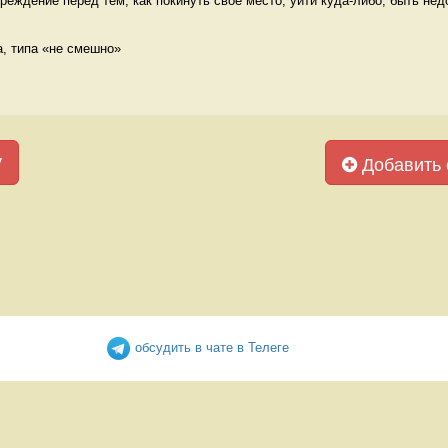
реждение перед тем, как покинуть своё место, уйти куда-либо, быть недо
, типа «не смешно» 
у
Добавить 
обсудить в чате в Телеге