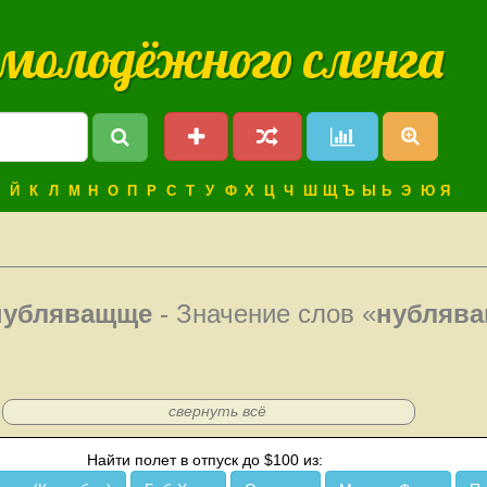
 молодёжного сленга
Й
К
Л
М
Н
О
П
Р
С
Т
У
Ф
Х
Ц
Ч
Ш
Щ
Ъ
Ы
Ь
Э
Ю
Я
нубляващще
- Значение слов «
нубляв
свернуть всё
Найти полет в отпуск до $100 из: