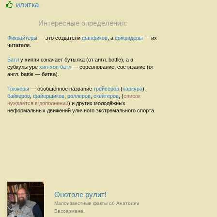
илитка
Интересные определения:
Фикрайтеры
— это создатели
фанфиков
, а
фикридеры
— их
читатели.
Батл
у хиппи означает бутылка (от англ. bottle), а в
субкультуре
хип-хоп
батл
— соревнование, состязание (от
англ. battle — битва).
Трюкеры
— обобщённое название
трейсеров
(
паркура
),
байкеров
,
файерщиков
,
роллеров
,
скейтеров
, (
список
нуждается в дополнении
) и других молодёжных
неформальных движений уличного экстремального спорта.
Онотоле рулит!
Малоизвестные факты об Анатолии
Вассермане.