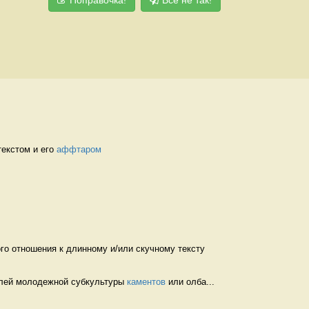
екстом и его 
аффтаром
го отношения к длинному и/или скучному тексту 
елей молодежной субкультуры 
каментов
 или олба...