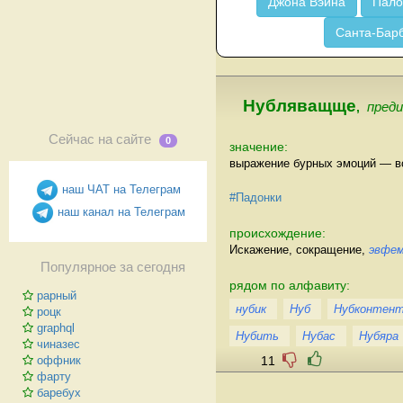
Джона Вэйна
Пало
Санта-Бар
Нубляващще
,
пред
Сейчас на сайте
0
значение:
выражение бурных эмоций — во
наш ЧАТ на Телеграм
#Падонки
наш канал на Телеграм
происхождение:
Искажение, сокращение,
эвфе
Популярное за сегодня
рядом по алфавиту:
рарный
нубик
Нуб
Нубконтен
роцк
graphql
Нубить
Нубас
Нубяра
чиназес
11
оффник
фарту
баребух