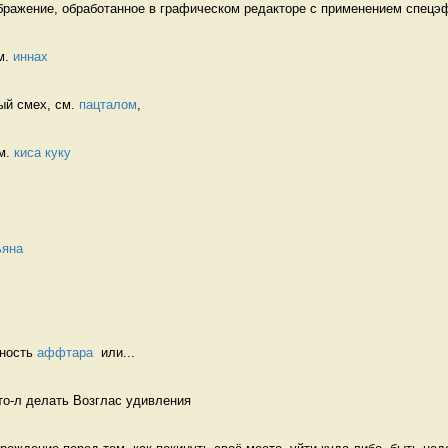
бражение, обработанное в графическом редакторе с применением спецэф
. 
иннах
й смех, см. 
пацталом
, 
м. 
киса куку
ьяна
ность 
аффтара
  или...
о-л делать Возглас удивления