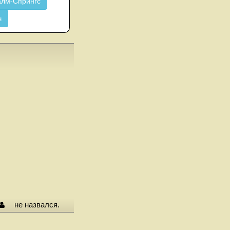
лм-Спрингс
ч
не назвался.