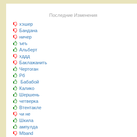
Последние Изменения
хэшер
Бандана
ничер
ъеъ
Альберт
хддд
Баклажанить
Чертоган
Рб
Бабабой
Калико
Шершень
четверка
Втентакле
чи не
Шкила
ампулда
Mband