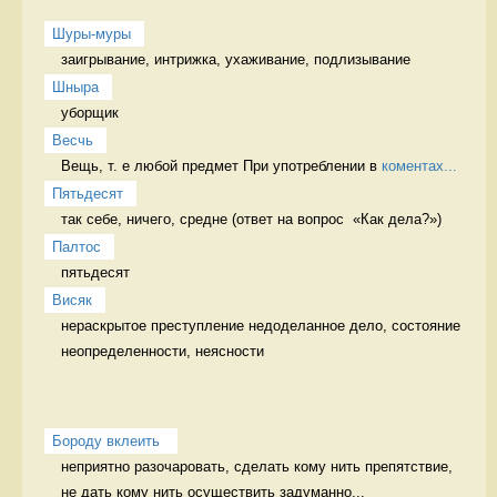
Шуры-муры
заигрывание, интрижка, ухаживание, подлизывание 
Шныра
уборщик 
Весчь
Вещь, т. е любой предмет При употреблении в 
коментах...
Пятьдесят
так себе, ничего, средне (ответ на вопрос  «Как дела?») 
Палтос
пятьдесят 
Висяк
нераскрытое преступление недоделанное дело, состояние 
неопределенности, неясности
Бороду вклеить 
неприятно разочаровать, сделать кому нить препятствие, 
не дать кому нить осуществить задуманно...