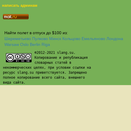
написать админам
Найти полет в отпуск до $100 из:
Шереметьево
Пулково
Минск
Кольцово
Емельяново
Лондона
Warsaw
Oslo
Berlin
Riga
©2012-2021 slang.su.
Копирование и републикация
словарных статей в
некоммерческих целях, при условии ссылки на
ресурс slang.su приветствуется. Запрещено
полное копирование всего сайта, внешнего
вида сайта.