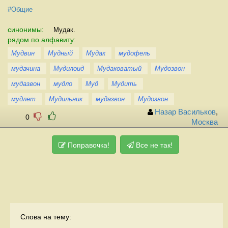
#Общие
синонимы:
Мудак.
рядом по алфавиту:
Мудвин
Мудный
Мудак
мудофель
мудачина
Мудилоид
Мудаковатый
Мудозвон
мудазвон
мудло
Муд
Мудить
мудлет
Мудильник
мудазвон
Мудозвон
Назар Васильков
,
0
Москва
Поправочка!
Все не так!
Слова на тему: