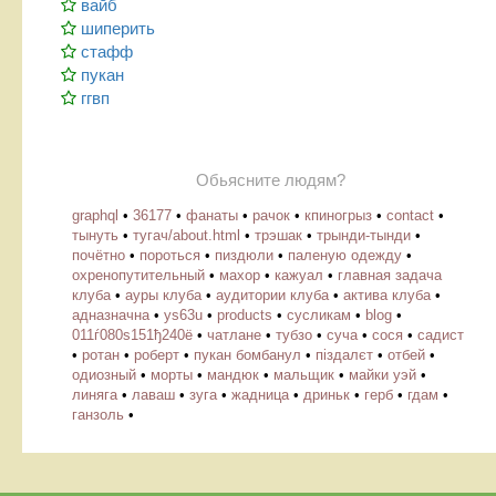
вайб
шиперить
стафф
пукан
ггвп
Обьясните людям?
graphql
•
36177
•
фанаты
•
рачок
•
кпиногрыз
•
contact
•
тынуть
•
тугач/about.html
•
трэшак
•
трынди-тынди
•
почётно
•
пороться
•
пиздюли
•
паленую одежду
•
охренопутительный
•
махор
•
кажуал
•
главная задача
клуба
•
ауры клуба
•
аудитории клуба
•
актива клуба
•
адназначна
•
ys63u
•
products
•
cусликам
•
blog
•
011ѓ080ѕ151ђ240ё
•
чатлане
•
тубзо
•
суча
•
сося
•
садист
•
ротан
•
роберт
•
пукан бомбанул
•
піздалєт
•
отбей
•
одиозный
•
морты
•
мандюк
•
мальщик
•
майки уэй
•
линяга
•
лаваш
•
зуга
•
жадница
•
дриньк
•
герб
•
гдам
•
ганзоль
•