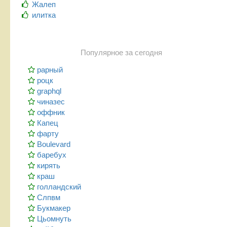
Жалеп
илитка
Популярное за сегодня
рарный
роцк
graphql
чиназес
оффник
Капец
фарту
Boulevard
баребух
кирять
краш
голландский
Слпвм
Букмакер
Цьомнуть