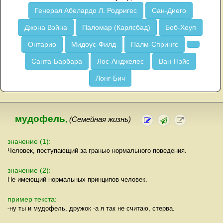
Генерал Абелардо Л. Родригес
Сан-Диего
Джона Вэйна
Паломар (Карлсбад)
Боб-Хоуп
Онтарио
Мидоус-Филд
Палм-Спрингс
Санта-Барбара
Лос-Анджелес
Ван-Нэйс
Лонг-Бич
мудофель
,
(Семейная жизнь)
значение (1):
Человек, поступающий за гранью нормального поведения.
значение (2):
Не имеющий нормальных принципов человек.
пример текста:
-ну ты и мудофель, дружок -а я так не считаю, стерва.